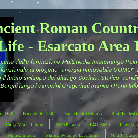
ncient Roman Countr
Life - Esarcato Are
ne dell'Informazione Multimedia Interchange Point 
 funzionale al progetto "energia rinnovabile UOMO" ..
er il futuro sviluppo del dialogo Sociale, Storico, cond
 Borghi lungo i cammini Gregoriani tramite i Punti Info
maldoli
Benedettini Italia
Benedettini Mondo
Beni Ecclesias
Culto Minist.Interno
ERFAP Lazio
FAO Allert
Franchig
Minist. Interno
Minist. Sviluppo Economico
Minist. Traspor