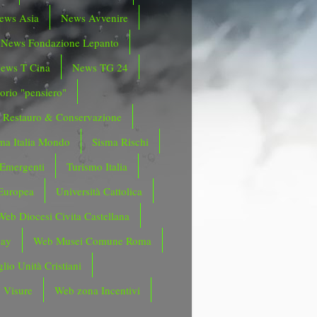
ews Asia
News Avvenire
News Fondazione Lepanto
ews T Cina
News TG 24
orio "pensiero"
Restauro & Conservazione
ma Italia Mondo
Sisma Rischi
 Emergenti
Turismo Italia
Europea
Università Cattolica
Web Diocesi Civita Castellana
day
Web Musei Comune Roma
lio Unità Cristiani
 Visure
Web zona Incentivi