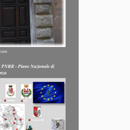
.com
PNRR - Piano Nazionale di
enza