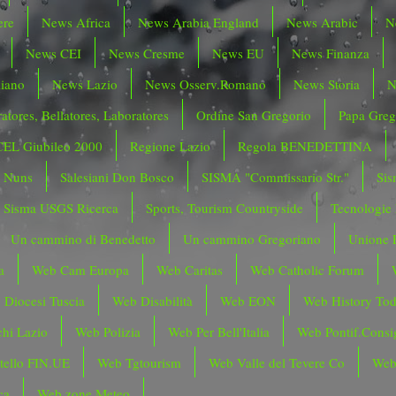
ere
News Africa
News Arabia England
News Arabic
N
News CEI
News Cresme
News EU
News Finanza
liano
News Lazio
News Osserv.Romano
News Storia
N
atores, Bellatores, Laboratores
Ordine San Gregorio
Papa Greg
CEL Giubileo 2000
Regione Lazio
Regola BENEDETTINA
o Nuns
Salesiani Don Bosco
SISMA "Commissario Str."
Sis
Sisma USGS Ricerca
Sports, Tourism Countryside
Tecnologie
Un cammino di Benedetto
Un cammino Gregoriano
Unione 
a
Web Cam Europa
Web Caritas
Web Catholic Forum
 Diocesi Tuscia
Web Disabilità
Web EON
Web History To
hi Lazio
Web Polizia
Web Per Bell'Italia
Web Pontif.Consig
tello FIN.UE
Web Tgtourism
Web Valle del Tevere Co
Web
ca
Web zone Meteo