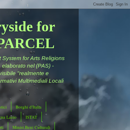
yside for
a PARCEL
System for Arts Religions
 elaborato nel (PAS) -
ivisibile "realmente e
rmativi Multimediali Locali
tici
Borghi d'Italia
ena Lazio
ISTAT
ti
Minist.Beni Culturali