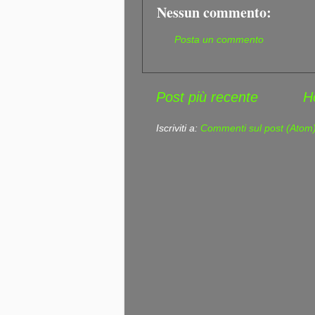
Nessun commento:
Posta un commento
Post più recente
H
Iscriviti a:
Commenti sul post (Atom