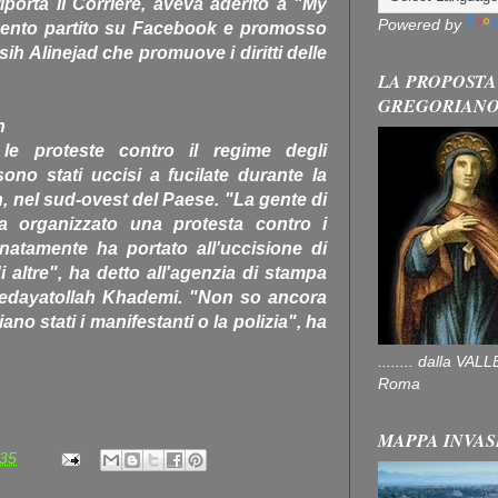
porta il Corriere, aveva aderito a "My
Powered by
mento partito su Facebook e promosso
asih Alinejad che promuove i diritti delle
LA PROPOSTA
GREGORIAN
n
le proteste contro il regime degli
ono stati uccisi a fucilate durante la
eh, nel sud-ovest del Paese. "La gente di
ha organizzato una protesta contro i
natamente ha portato all'uccisione di
 altre", ha detto all'agenzia di stampa
 Hedayatollah Khademi. "Non so ancora
ano stati i manifestanti o la polizia", ha
........ dalla V
Roma
MAPPA INVAS
:35