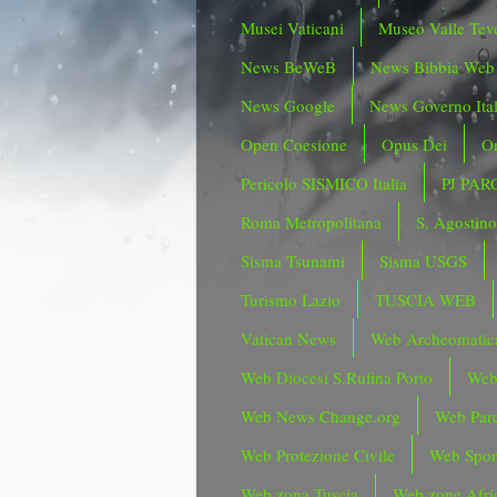
Musei Vaticani
Museo Valle Tev
News BeWeB
News Bibbia Web
News Google
News Governo Ita
Open Coesione
Opus Dei
Or
Pericolo SISMICO Italia
PJ PAR
Roma Metropolitana
S. Agostin
Sisma Tsunami
Sisma USGS
Turismo Lazio
TUSCIA WEB
Vatican News
Web Archeomatic
Web Diocesi S.Rufina Porto
Web
Web News Change.org
Web Parc
Web Protezione Civile
Web Spor
Web zona Tuscia
Web zone Afri