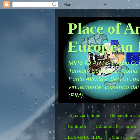
Place of A
European 
MIPS for ARTS Spazio Comu
Territory Science in Roma,
Punto Attività e Servizi ..p
virtualmente" iniziando dai
(PIM).
Agenzia Entrate
Benedettini Ca
Coldiretti
Comunità Passionisti
La SANTA SEDE
Minist. Difesa