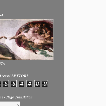
NA
ITA
e Accessi LETTORI
5
5
4
4
0
9
ne - Page Translation