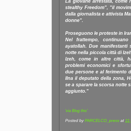
La giovane arrestata, come ri
stealthy Freedom", "il movi
dalla giornalista e attivista M
donne".
Proseguono le proteste in Ira
Nel frattempo, continuano 
ayatollah. Due manifestanti s
notte nella piccola città di Iz
Izeh, come in altre città, 
problemi economici e sfortu
due persone e al ferimento di
Ilna il deputato della zona,
se a sparare la scorsa notte si
aggiunto."
'via Blog this'
Posted by
PARCELCO_press
at
11