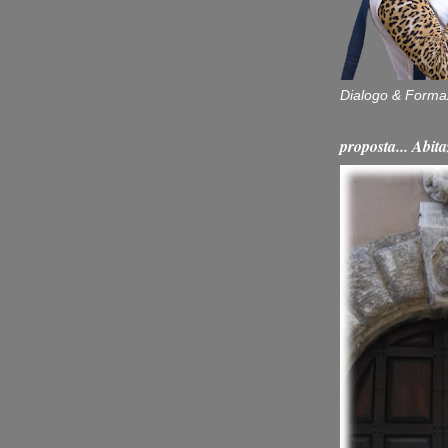
Dialogo & Forma
proposta... Ab