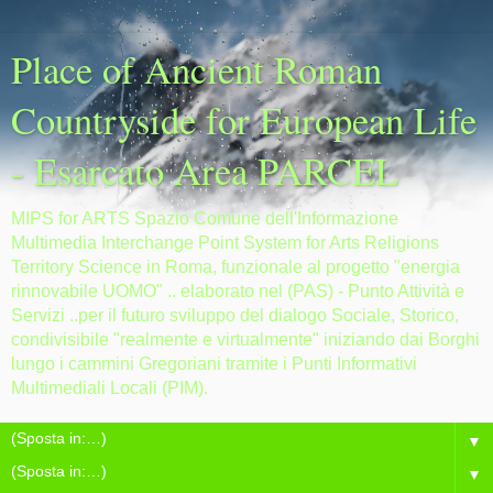
Place of Ancient Roman
Countryside for European Life
- Esarcato Area PARCEL
MIPS for ARTS Spazio Comune dell'Informazione
Multimedia Interchange Point System for Arts Religions
Territory Science in Roma, funzionale al progetto "energia
rinnovabile UOMO" .. elaborato nel (PAS) - Punto Attività e
Servizi ..per il futuro sviluppo del dialogo Sociale, Storico,
condivisibile "realmente e virtualmente" iniziando dai Borghi
lungo i cammini Gregoriani tramite i Punti Informativi
Multimediali Locali (PIM).
▼
▼