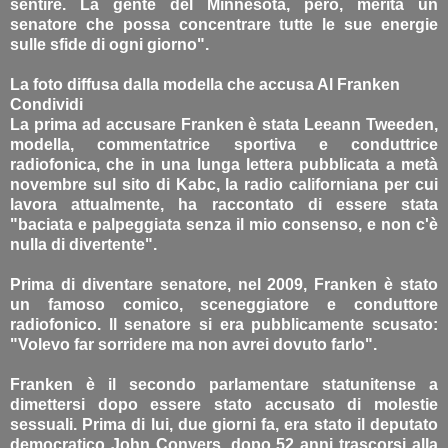
sentire. La gente del Minnesota, però, merita un
senatore che possa concentrare tutte le sue energie
sulle sfide di ogni giorno".
La foto diffusa dalla modella che accusa Al Franken
Condividi
La prima ad accusare Franken è stata Leeann Tweeden,
modella, commentatrice sportiva e conduttrice
radiofonica, che in una lunga lettera pubblicata a metà
novembre sul sito di Kabc, la radio californiana per cui
lavora attualmente, ha raccontato di essere stata
"baciata e palpeggiata senza il mio consenso, e non c'è
nulla di divertente".
Prima di diventare senatore, nel 2009, Franken è stato
un famoso comico, sceneggiatore e conduttore
radiofonico. ll senatore si era pubblicamente scusato:
"Volevo far sorridere ma non avrei dovuto farlo".
Franken è il secondo parlamentare statunitense a
dimettersi dopo essere stato accusato di molestie
sessuali. Prima di lui, due giorni fa, era stato il deputato
democratico John Conyers, dopo 52 anni trascorsi alla