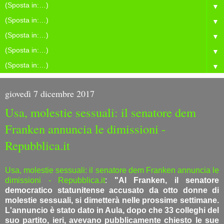
▼
▼
▼
▼
▼
giovedì 7 dicembre 2017
Usa, molestie sessuali: il senatore dem
Franken annuncia le dimissioni -
Repubblica.it
Usa, molestie sessuali: il senatore dem Franken annuncia le
dimissioni - Repubblica.it
:
"Al Franken, il senatore
democratico statunitense accusato da otto donne di
molestie sessuali, si dimetterà nelle prossime settimane.
L'annuncio è stato dato in Aula, dopo che 33 colleghi del
suo partito, ieri, avevano pubblicamente chiesto le sue