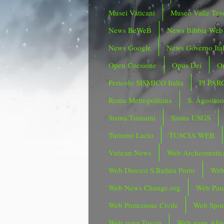
Musei Vaticani
Museo Valle Tev
News BeWeB
News Bibbia Web
News Google
News Governo Ita
Open Coesione
Opus Dei
Or
Pericolo SISMICO Italia
PJ PAR
Roma Metropolitana
S. Agostin
Sisma Tsunami
Sisma USGS
Turismo Lazio
TUSCIA WEB
Vatican News
Web Archeomatic
Web Diocesi S.Rufina Porto
Web
Web News Change.org
Web Parc
Web Protezione Civile
Web Spor
Web zona Tuscia
Web zone Afri