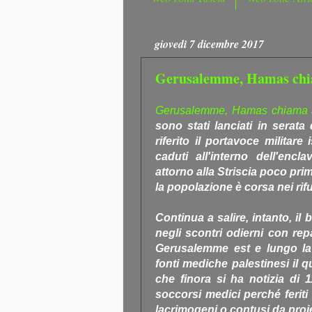
giovedì 7 dicembre 2017
Gerusalemme, Hamas chiam
Gerusalemme, Hamas chiama all
sono stati lanciati in serata
riferito il portavoce militar
caduti all'interno dell'encl
attorno alla Striscia poco pri
la popolazione è corsa nei rifu
Continua a salire, intanto, il b
negli scontri odierni con repar
Gerusalemme est e lungo la
fonti mediche palestinesi il 
che finora si ha notizia di 
soccorsi medici perché feriti
lacrimogeni o contusi da proiet