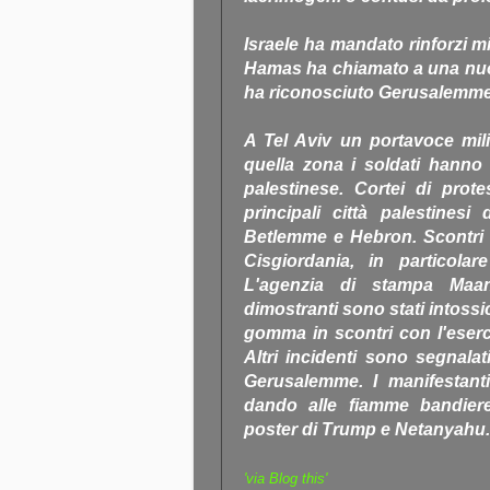
Israele ha mandato rinforzi mi
Hamas ha chiamato a una nuov
ha riconosciuto Gerusalemme c
A Tel Aviv un portavoce mili
quella zona i soldati hanno
palestinese. Cortei di prot
principali città palestinesi
Betlemme e Hebron. Scontri s
Cisgiordania, in particol
L'agenzia di stampa Maan
dimostranti sono stati intossicat
gomma in scontri con l'eserci
Altri incidenti sono segnala
Gerusalemme. I manifestanti
dando alle fiamme bandiere
poster di Trump e Netanyahu.
'via Blog this'