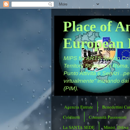
Place of A
European 
MIPS for ARTS Spazio Comu
Territory Science in Roma,
Punto Attività e Servizi ..p
virtualmente" iniziando dai
(PIM).
Agenzia Entrate
Benedettini Ca
Coldiretti
Comunità Passionisti
La SANTA SEDE
Minist. Difesa