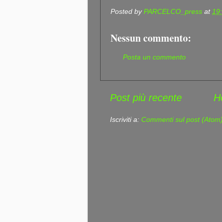
Posted by
PARCELCO_press
at
19
Nessun commento:
Posta un commento
Post più recente
H
Iscriviti a:
Commenti sul post (Atom