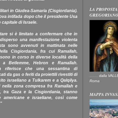
LA PROPOSTA
litari in Giudea-Samaria (Cisgiordania).
GREGORIAN
a intifada dopo che il presidente Usa
apitale di Israele.
tare si è limitato a confermare che in
 disperso una manifestazione violenta
esta sono avvenuti in mattinata nelle
 della Cisgiordania, fra cui Ramallah,
ono in corso in diverse località della
are a Betlemme, Hebron e Ramallah.
 riferisce che una sessantina di
i da gas o feriti da proiettili rivestiti di
........ dalla V
to israeliano a Tulkarem e a Qalqilya.
Roma
ti nella zona compresa fra Ramallah e
, tra Gaza e la Cisgiordania, stanno
MAPPA INVAS
 americane e israeliane, così come
"