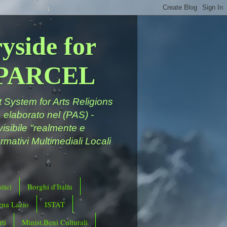
yside for
a PARCEL
System for Arts Religions
 elaborato nel (PAS) -
ivisibile "realmente e
rmativi Multimediali Locali
tici
Borghi d'Italia
ena Lazio
ISTAT
ti
Minist.Beni Culturali