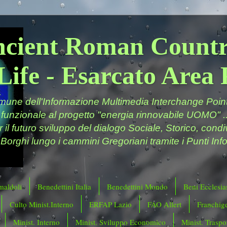
ncient Roman Countr
Life - Esarcato Are
ne dell'Informazione Multimedia Interchange Point 
 funzionale al progetto "energia rinnovabile UOMO" ..
er il futuro sviluppo del dialogo Sociale, Storico, cond
 Borghi lungo i cammini Gregoriani tramite i Punti Info
maldoli
Benedettini Italia
Benedettini Mondo
Beni Ecclesias
Culto Minist.Interno
ERFAP Lazio
FAO Allert
Franchig
Minist. Interno
Minist. Sviluppo Economico
Minist. Traspor