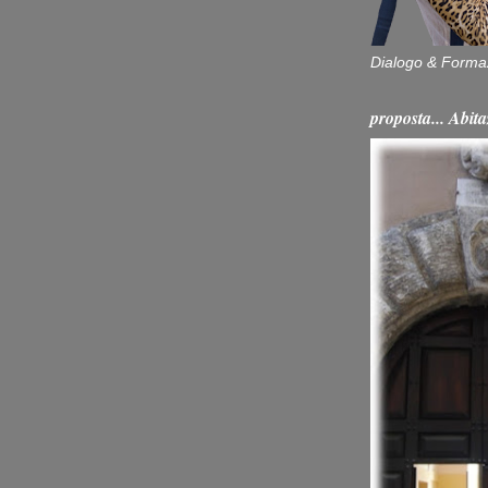
Dialogo & Forma
proposta... Ab