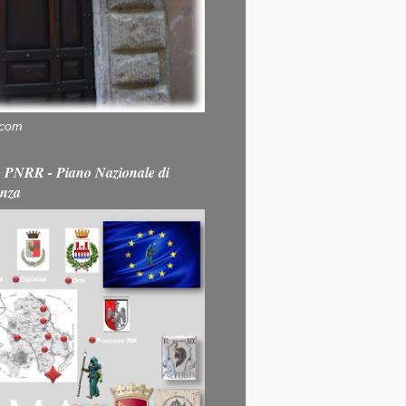
.com
PNRR - Piano Nazionale di
enza