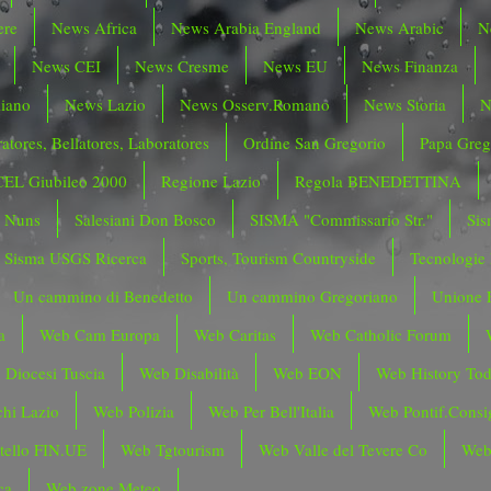
ere
News Africa
News Arabia England
News Arabic
N
News CEI
News Cresme
News EU
News Finanza
liano
News Lazio
News Osserv.Romano
News Storia
N
atores, Bellatores, Laboratores
Ordine San Gregorio
Papa Greg
CEL Giubileo 2000
Regione Lazio
Regola BENEDETTINA
o Nuns
Salesiani Don Bosco
SISMA "Commissario Str."
Sis
Sisma USGS Ricerca
Sports, Tourism Countryside
Tecnologie
Un cammino di Benedetto
Un cammino Gregoriano
Unione 
a
Web Cam Europa
Web Caritas
Web Catholic Forum
 Diocesi Tuscia
Web Disabilità
Web EON
Web History To
hi Lazio
Web Polizia
Web Per Bell'Italia
Web Pontif.Consig
tello FIN.UE
Web Tgtourism
Web Valle del Tevere Co
Web
ca
Web zone Meteo