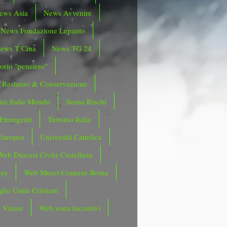
ews Asia
News Avvenire
News Fondazione Lepanto
ews T Cina
News TG 24
orio "pensiero"
Restauro & Conservazione
ma Italia Mondo
Sisma Rischi
 Emergenti
Turismo Italia
Europea
Università Cattolica
Web Diocesi Civita Castellana
day
Web Musei Comune Roma
lio Unità Cristiani
 Visure
Web zona Incentivi