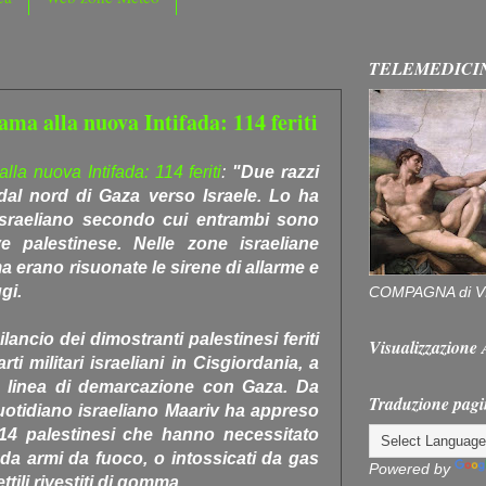
TELEMEDICI
a alla nuova Intifada: 114 feriti
a nuova Intifada: 114 feriti
:
"Due razzi
 dal nord di Gaza verso Israele. Lo ha
e israeliano secondo cui entrambi sono
ave palestinese. Nelle zone israeliane
ma erano risuonate le sirene di allarme e
gi.
COMPAGNA di V
ilancio dei dimostranti palestinesi feriti
Visualizzazion
ti militari israeliani in Cisgiordania, a
 linea di demarcazione con Gaza. Da
Traduzione pagi
quotidiano israeliano Maariv ha appreso
114 palestinesi che hanno necessitato
 da armi da fuoco, o intossicati da gas
Powered by
tili rivestiti di gomma.