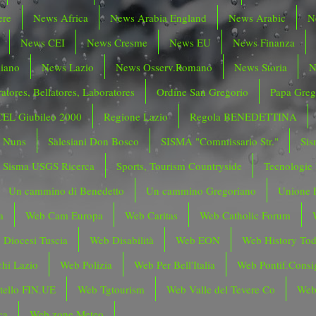
ere
News Africa
News Arabia England
News Arabic
N
News CEI
News Cresme
News EU
News Finanza
liano
News Lazio
News Osserv.Romano
News Storia
N
atores, Bellatores, Laboratores
Ordine San Gregorio
Papa Greg
CEL Giubileo 2000
Regione Lazio
Regola BENEDETTINA
o Nuns
Salesiani Don Bosco
SISMA "Commissario Str."
Sis
Sisma USGS Ricerca
Sports, Tourism Countryside
Tecnologie
Un cammino di Benedetto
Un cammino Gregoriano
Unione 
a
Web Cam Europa
Web Caritas
Web Catholic Forum
 Diocesi Tuscia
Web Disabilità
Web EON
Web History To
hi Lazio
Web Polizia
Web Per Bell'Italia
Web Pontif.Consig
tello FIN.UE
Web Tgtourism
Web Valle del Tevere Co
Web
ca
Web zone Meteo