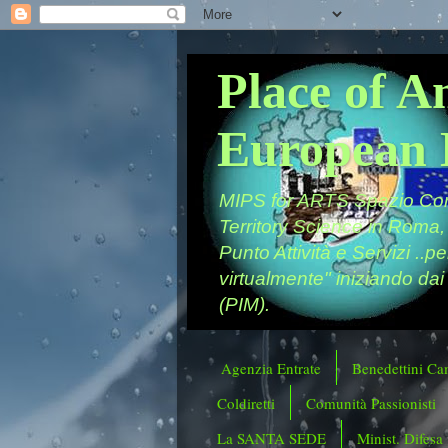
Place of A
European 
MIPS for ARTS Spazio Comu
Territory Science in Roma,
Punto Attività e Servizi ..p
virtualmente" iniziando dai
(PIM).
Agenzia Entrate
Benedettini Ca
Coldiretti
Comunità Passionisti
La SANTA SEDE
Minist. Difesa