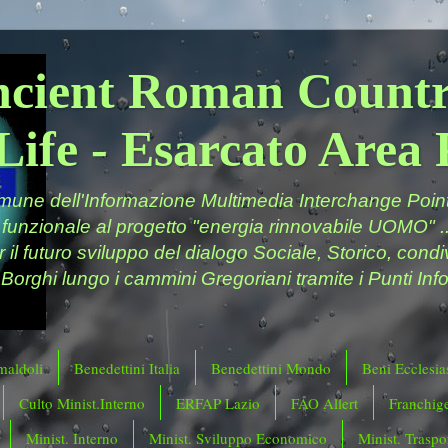
ncient Roman Countr
Life - Esarcato Are
ne dell'Informazione Multimedia Interchange Point 
 funzionale al progetto "energia rinnovabile UOMO" ..
er il futuro sviluppo del dialogo Sociale, Storico, cond
 Borghi lungo i cammini Gregoriani tramite i Punti Info
maldoli
Benedettini Italia
Benedettini Mondo
Beni Ecclesias
Culto Minist.Interno
ERFAP Lazio
FAO Allert
Franchig
Minist. Interno
Minist. Sviluppo Economico
Minist. Traspor