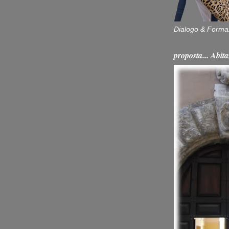
Dialogo & Forma
proposta... Ab