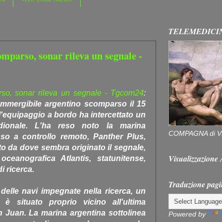
TELEMEDICI
mparso, sonar rileva un segnale -
rso, sonar rileva un segnale - Tgcom24
:
ommergibile argentino scomparso il 15
equipaggio a bordo ha intercettato un
idionale. L'ha reso noto la marina
COMPAGNA di V
sso a controllo remoto, Panther Plus,
nto da dove sembra originato il segnale,
Visualizzazion
ceanografica Atlantis, statunitense,
i ricerca.
Traduzione pagi
r delle navi impegnate nella ricerca, un
 è situato proprio vicino all'ultima
 Juan. La marina argentina sottolinea
Powered by