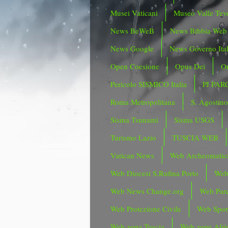
Musei Vaticani
Museo Valle Tev
News BeWeB
News Bibbia Web
News Google
News Governo Ita
Open Coesione
Opus Dei
Or
Pericolo SISMICO Italia
PJ PAR
Roma Metropolitana
S. Agostin
Sisma Tsunami
Sisma USGS
Turismo Lazio
TUSCIA WEB
Vatican News
Web Archeomatic
Web Diocesi S.Rufina Porto
Web
Web News Change.org
Web Parc
Web Protezione Civile
Web Spor
Web zona Tuscia
Web zone Afri