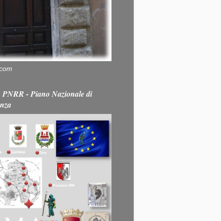
.com
PNRR - Piano Nazionale di
enza