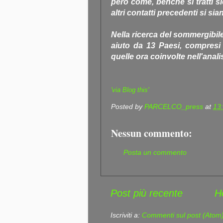
però come, benché si tratti 
altri contatti precedenti si sian
Nella ricerca del sommergibi
aiuto da 13 Paesi, compresi 
quelle ora coinvolte nell'anali
'via Blog this'
Posted by
PARCELCO_press
at
13
Nessun commento:
Posta un commento
Post più recente
H
Iscriviti a:
Commenti sul post (Atom