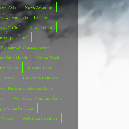
ews Asia
News Avvenire
News Fondazione Lepanto
ews T Cina
News TG 24
orio "pensiero"
Restauro & Conservazione
ma Italia Mondo
Sisma Rischi
 Emergenti
Turismo Italia
Europea
Università Cattolica
Web Diocesi Civita Castellana
day
Web Musei Comune Roma
lio Unità Cristiani
 Visure
Web zona Incentivi