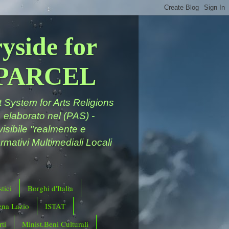
yside for
a PARCEL
System for Arts Religions
 elaborato nel (PAS) -
ivisibile "realmente e
rmativi Multimediali Locali
tici
Borghi d'Italia
ena Lazio
ISTAT
ti
Minist.Beni Culturali