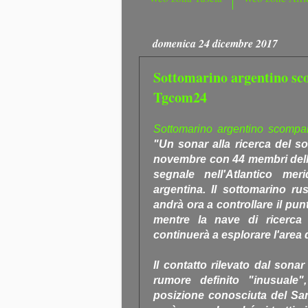
domenica 24 dicembre 2017
Sottomarino argentino sco
Tgcom24
Sottomarino argentino scompa
"Un sonar alla ricerca del s
novembre con 44 membri dell'
segnale nell'Atlantico mer
argentina. Il sottomarino ru
andrà ora a controllare il pu
mentre la nave di ricerca o
continuerà a esplorare l'area d
Il contatto rilevato dal sona
rumore definito "inusuale",
posizione conosciuta del San