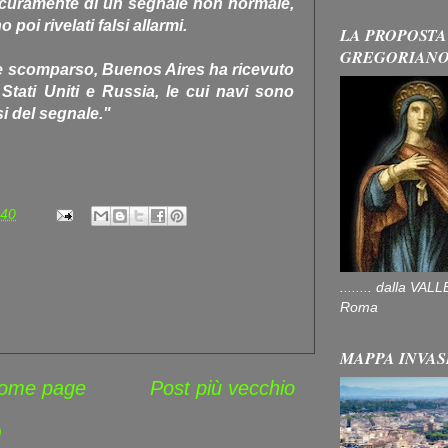
sicuramente di un segnale non normale,
o poi rivelati falsi allarmi.
LA PROPOSTA
GREGORIAN
le scomparso, Buenos Aires ha ricevuto
Stati Uniti e Russia, le cui navi sono
si del segnale."
:40
........ dalla V
Roma
MAPPA INVAS
ome page
Post più vecchio
)