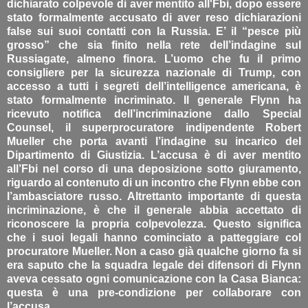
dichiarato colpevole di aver mentito all'Fbi, dopo essere
stato formalmente accusato di aver reso dichiarazioni
false sui suoi contatti con la Russia. E’ il “pesce più
grosso” che sia finito nella rete dell’indagine sul
Russiagate, almeno finora. L’uomo che fu il primo
consigliere per la sicurezza nazionale di Trump, con
accesso a tutti i segreti dell’intelligence americana, è
stato formalmente incriminato. Il generale Flynn ha
ricevuto notifica dell’incriminazione dallo Special
Counsel, il superprocuratore indipendente Robert
Mueller che porta avanti l’indagine su incarico del
Dipartimento di Giustizia. L’accusa è di aver mentito
all’Fbi nel corso di una deposizione sotto giuramento,
riguardo al contenuto di un incontro che Flynn ebbe con
l’ambasciatore russo. Altrettanto importante di questa
incriminazione, è che il generale abbia accettato di
riconoscere la propria colpevolezza. Questo significa
che i suoi legali hanno cominciato a patteggiare col
procuratore Mueller. Non a caso già qualche giorno fa si
era saputo che la squadra legale dei difensori di Flynn
aveva cessato ogni comunicazione con la Casa Bianca:
questa è una pre-condizione per collaborare con
l’accusa.