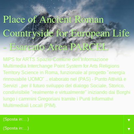
Place of Ancient Roman
Countryside for European Life
- Esarcato Area PARCEL
MIPS for ARTS Spazio Comune dell'Informazione
Multimedia Interchange Point System for Arts Religions
Territory Science in Roma, funzionale al progetto "energia
rinnovabile UOMO" .. elaborato nel (PAS) - Punto Attività e
Servizi ..per il futuro sviluppo del dialogo Sociale, Storico,
condivisibile "realmente e virtualmente" iniziando dai Borghi
lungo i cammini Gregoriani tramite i Punti Informativi
Multimediali Locali (PIM).
▼
▼