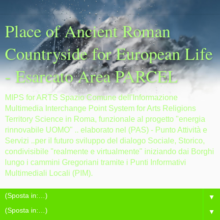
Place of Ancient Roman
Countryside for European Life
- Esarcato Area PARCEL
MIPS for ARTS Spazio Comune dell'Informazione
Multimedia Interchange Point System for Arts Religions
Territory Science in Roma, funzionale al progetto "energia
rinnovabile UOMO" .. elaborato nel (PAS) - Punto Attività e
Servizi ..per il futuro sviluppo del dialogo Sociale, Storico,
condivisibile "realmente e virtualmente" iniziando dai Borghi
lungo i cammini Gregoriani tramite i Punti Informativi
Multimediali Locali (PIM).
▼
▼