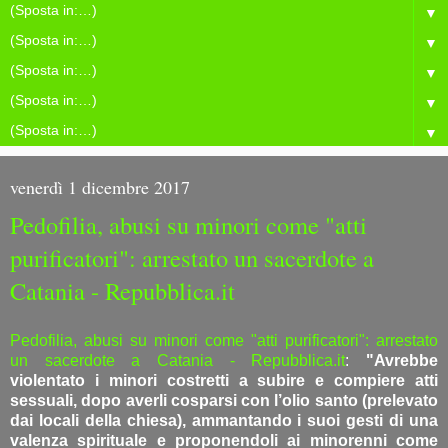
▼
▼
▼
▼
▼
venerdì 1 dicembre 2017
Pedofilia, abusi su minori come "atti
purificatori": arrestato un sacerdote a
Catania - Repubblica.it
Pedofilia, abusi su minori come "atti purificatori": arrestato
un sacerdote a Catania - Repubblica.it
:
"Avrebbe
violentato i minori costretti a subire e compiere atti
sessuali, dopo averli cosparsi con l’olio santo (prelevato
dai locali della chiesa), ammantando i suoi gesti di una
valenza spirituale e proponendoli ai minorenni come