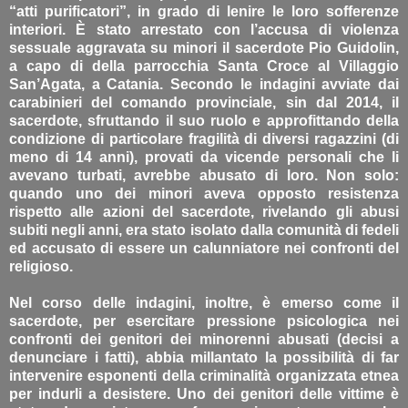
“atti purificatori”, in grado di lenire le loro sofferenze
interiori. È stato arrestato con l’accusa di violenza
sessuale aggravata su minori il sacerdote Pio Guidolin,
a capo di della parrocchia Santa Croce al Villaggio
San’Agata, a Catania. Secondo le indagini avviate dai
carabinieri del comando provinciale, sin dal 2014, il
sacerdote, sfruttando il suo ruolo e approfittando della
condizione di particolare fragilità di diversi ragazzini (di
meno di 14 anni), provati da vicende personali che li
avevano turbati, avrebbe abusato di loro. Non solo:
quando uno dei minori aveva opposto resistenza
rispetto alle azioni del sacerdote, rivelando gli abusi
subiti negli anni, era stato isolato dalla comunità di fedeli
ed accusato di essere un calunniatore nei confronti del
religioso.
Nel corso delle indagini, inoltre, è emerso come il
sacerdote, per esercitare pressione psicologica nei
confronti dei genitori dei minorenni abusati (decisi a
denunciare i fatti), abbia millantato la possibilità di far
intervenire esponenti della criminalità organizzata etnea
per indurli a desistere. Uno dei genitori delle vittime è