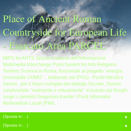
Place of Ancient Roman
Countryside for European Life
- Esarcato Area PARCEL
MIPS for ARTS Spazio Comune dell'Informazione
Multimedia Interchange Point System for Arts Religions
Territory Science in Roma, funzionale al progetto "energia
rinnovabile UOMO" .. elaborato nel (PAS) - Punto Attività e
Servizi ..per il futuro sviluppo del dialogo Sociale, Storico,
condivisibile "realmente e virtualmente" iniziando dai Borghi
lungo i cammini Gregoriani tramite i Punti Informativi
Multimediali Locali (PIM).
▼
▼