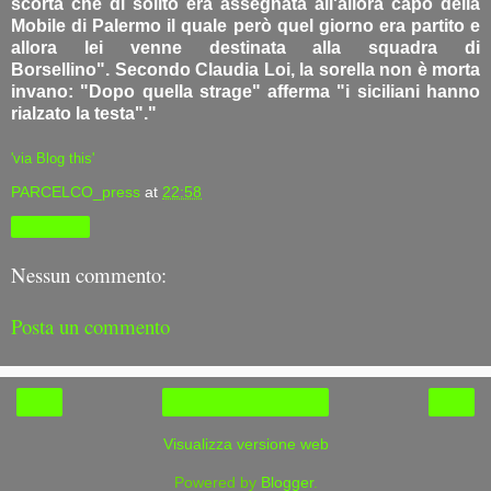
scorta che di solito era assegnata all'allora capo della
Mobile di Palermo il quale però quel giorno era partito e
allora lei venne destinata alla squadra di
Borsellino". Secondo Claudia Loi, la sorella non è morta
invano: "Dopo quella strage" afferma "i siciliani hanno
rialzato la testa"."
'via Blog this'
PARCELCO_press
at
22:58
Condividi
Nessun commento:
Posta un commento
‹
›
Home page
Visualizza versione web
Powered by
Blogger
.