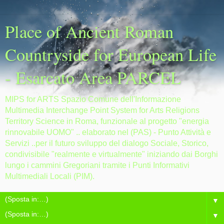
Place of Ancient Roman
Countryside for European Life
- Esarcato Area PARCEL
MIPS for ARTS Spazio Comune dell'Informazione
Multimedia Interchange Point System for Arts Religions
Territory Science in Roma, funzionale al progetto "energia
rinnovabile UOMO" .. elaborato nel (PAS) - Punto Attività e
Servizi ..per il futuro sviluppo del dialogo Sociale, Storico,
condivisibile "realmente e virtualmente" iniziando dai Borghi
lungo i cammini Gregoriani tramite i Punti Informativi
Multimediali Locali (PIM).
▼
▼