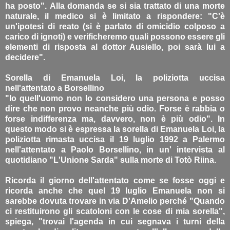
ha posto". Alla domanda se si sia trattato di una morte
naturale, il medico si è limitato a rispondere: "C'è
un'ipotesi di reato (si è parlato di omicidio colposo a
carico di ignoti) e verificheremo quali possono essere gli
elementi di risposta al dottor Ausiello, poi sarà lui a
decidere".
Sorella di Emanuela Loi, la poliziotta uccisa
nell'attentato a Borsellino
"Io quell'uomo non lo considero una persona e posso
dire che non provo neanche più odio. Forse è rabbia o
forse indifferenza ma, davvero, non è più odio". In
questo modo si è espressa la sorella di Emanuela Loi, la
poliziotta rimasta uccisa il 19 luglio 1992 a Palermo
nell'attentato a Paolo Borsellino, in un' intervista al
quotidiano "L'Unione Sarda" sulla morte di Totò Riina.
Ricorda il giorno dell'attentato come se fosse oggi e
ricorda anche che quel 19 luglio Emanuela non si
sarebbe dovuta trovare in via D'Amelio perché "Quando
ci restituirono gli scatoloni con le cose di mia sorella",
spiega, "trovai l'agenda in cui segnava i turni della