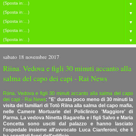
▼
▼
▼
▼
▼
sabato 18 novembre 2017
Riina. Vedova e figli 30 minuti accanto alla
salma del capo dei capi - Rai News
Riina. Vedova e figli 30 minuti accanto alla salma del capo
dei capi - Rai News
:
"E' durata poco meno di 30 minuti la
visita dei familiari di Totò Riina alla salma del capo mafia,
nelle Camere Mortuarie del Policlinico 'Maggiore' di
Parma. La vedova Ninetta Bagarella e i figli Salvo e Maria
Concetta sono usciti dal palazzo e hanno lasciato
l'ospedale insieme all'avvocato Luca Cianferoni, che li
ha aspettati fuori dell'edificio.