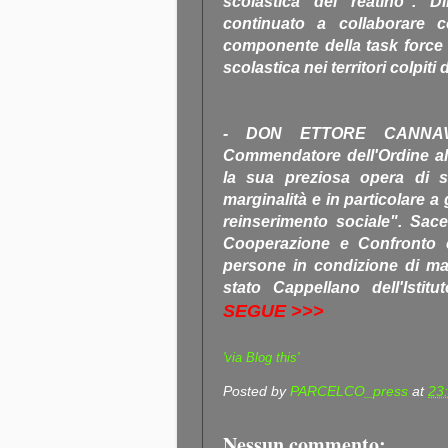
scolastica del reatino". D
continuato a collaborare c
componente della task force p
scolastica nei territori colpit
- DON ETTORE CANNAVE
Commendatore dell'Ordine al 
la sua preziosa opera di s
marginalità e in particolare a 
reinserimento sociale". Sace
Cooperazione e Confronto c
persone in condizione di mar
stato Cappellano dell'Istitu
SEGUE >>>
'via Blog this'
Posted by
PARCELCO_press
at
23
Nessun commento: