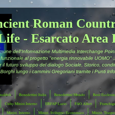
ncient Roman Countr
Life - Esarcato Are
ne dell'Informazione Multimedia Interchange Point 
 funzionale al progetto "energia rinnovabile UOMO" ..
er il futuro sviluppo del dialogo Sociale, Storico, cond
 Borghi lungo i cammini Gregoriani tramite i Punti Info
maldoli
Benedettini Italia
Benedettini Mondo
Beni Ecclesias
Culto Minist.Interno
ERFAP Lazio
FAO Allert
Franchig
Minist. Interno
Minist. Sviluppo Economico
Minist. Traspor