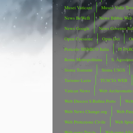
Musei Vaticani
Museo Valle Tev
News BeWeB
News Bibbia Web
News Google
News Governo Ita
Open Coesione
Opus Dei
Or
Pericolo SISMICO Italia
PJ PAR
Roma Metropolitana
S. Agostin
Sisma Tsunami
Sisma USGS
Turismo Lazio
TUSCIA WEB
Vatican News
Web Archeomatic
Web Diocesi S.Rufina Porto
Web
Web News Change.org
Web Parc
Web Protezione Civile
Web Spor
Web zona Tuscia
Web zone Afri