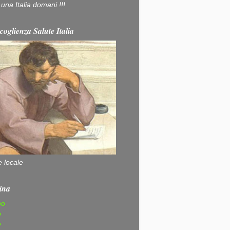
na Italia domani !!!
coglienza Salute Italia
e locale
ina
no
o
e