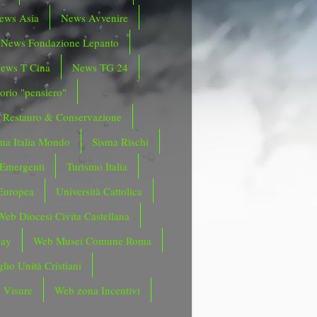
ews Asia
News Avvenire
News Fondazione Lepanto
ews T Cina
News TG 24
orio "pensiero"
Restauro & Conservazione
ma Italia Mondo
Sisma Rischi
 Emergenti
Turismo Italia
Europea
Università Cattolica
Web Diocesi Civita Castellana
day
Web Musei Comune Roma
lio Unità Cristiani
 Visure
Web zona Incentivi