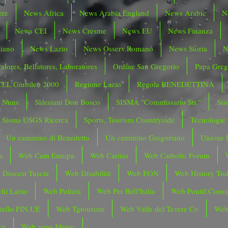
ere
News Africa
News Arabia England
News Arabic
N
News CEI
News Cresme
News EU
News Finanza
liano
News Lazio
News Osserv.Romano
News Storia
N
atores, Bellatores, Laboratores
Ordine San Gregorio
Papa Greg
CEL Giubileo 2000
Regione Lazio
Regola BENEDETTINA
o Nuns
Salesiani Don Bosco
SISMA "Commissario Str."
Sis
Sisma USGS Ricerca
Sports, Tourism Countryside
Tecnologie
Un cammino di Benedetto
Un cammino Gregoriano
Unione 
a
Web Cam Europa
Web Caritas
Web Catholic Forum
 Diocesi Tuscia
Web Disabilità
Web EON
Web History To
hi Lazio
Web Polizia
Web Per Bell'Italia
Web Pontif.Consig
tello FIN.UE
Web Tgtourism
Web Valle del Tevere Co
Web
ca
Web zone Meteo