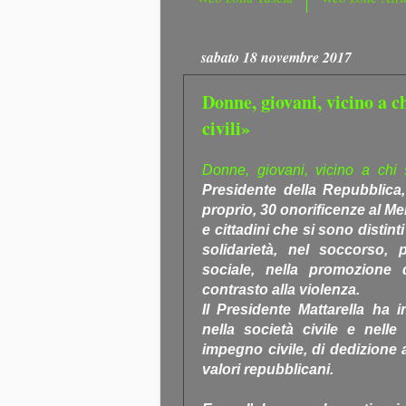
sabato 18 novembre 2017
Donne, giovani, vicino a ch
civili»
Donne, giovani, vicino a chi s
Presidente della Repubblica,
proprio, 30 onorificenze al Mer
e cittadini che si sono distint
solidarietà, nel soccorso, pe
sociale, nella promozione d
contrasto alla violenza.
Il Presidente Mattarella ha i
nella società civile e nelle i
impegno civile, di dedizione
valori repubblicani.