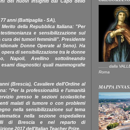
ni dei nuovi insigniti dal Capo dello
 anni (Battipaglia - SA),
Merito della Repubblica Italiana: "Per
testimonianza e sensibilizzazione sul
a cura dei tumori femminili". Presidente
idionale Donne Operate al Seno). Ha
a opera di sensibilizzazione tra le donne
o, Napoli, Avellino sottolineando
d esami diagnostici quali mammografie
........ dalla V
Roma
i (Brescia), Cavaliere dell'Ordine al
MAPPA INVAS
ana: "Per la professionalità e l'umanità
ervizio presso le sezioni scolastiche
denti malati di tumore o con problemi
pegno nella sensibilizzazione sul tema
atematica nella sezione ospedaliera
telli di Brescia e nel reparto di
izione 2017 dell'Italian Teacher Prize.