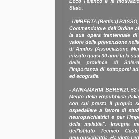
Ecco l'elenco e le motivazio
Stato.
- UMBERTA (Bettina) BASSO, 77
Commendatore dell'Ordine al 
la sua opera trentennale di 
valore della prevenzione nell
di Amdos (Associazione Mer
iniziato quasi 30 anni fa la su
delle province di Salern
l'importanza di sottoporsi a
ed ecografie.
- ANNAMARIA BERENZI, 52 ann
Merito della Repubblica Itali
con cui presta il proprio s
ospedaliere a favore di stu
neuropsichiatrici e per l'im
della malattia". Insegna m
dell'Istituto Tecnico Cas
neuropsichiatria. Ha vinto l'ed