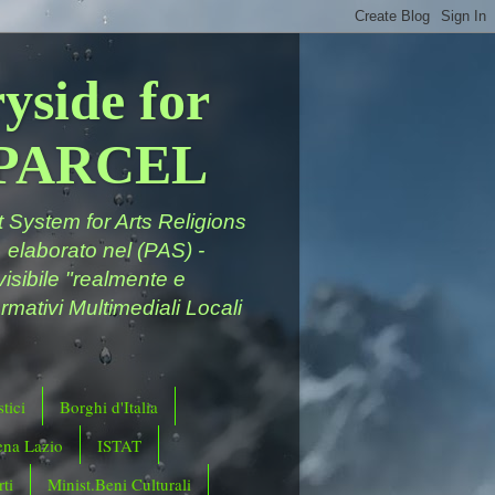
yside for
a PARCEL
System for Arts Religions
 elaborato nel (PAS) -
ivisibile "realmente e
rmativi Multimediali Locali
tici
Borghi d'Italia
ena Lazio
ISTAT
ti
Minist.Beni Culturali