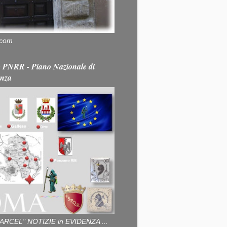
.com
PNRR - Piano Nazionale di
enza
ARCEL" NOTIZIE in EVIDENZA ...