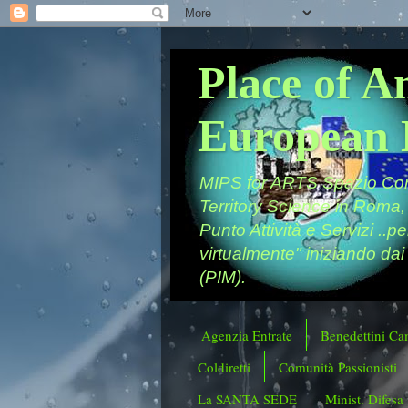
Place of A
European 
MIPS for ARTS Spazio Comu
Territory Science in Roma,
Punto Attività e Servizi ..p
virtualmente" iniziando dai
(PIM).
Agenzia Entrate
Benedettini Ca
Coldiretti
Comunità Passionisti
La SANTA SEDE
Minist. Difesa