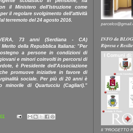
irigente scolastico in pensione, ha
on il Ministero dell'Istruzione come
er il regolare svolgimento dell'attività
i dal terremoto del 24 agosto 2016.
parcelco@gmail
INFO da BLOG 
RA, 73 anni (Serdiana - CA)
Ripresa e Resili
Merito della Repubblica Italiana: "Per
ostegno a persone in condizioni di
giovani e minori coinvolti in percorsi di
rdote, è Presidente dell'Associazione
he promuove iniziative in favore di
ginalità sociale. Per più di 20 anni è
to minorile di Quartucciu (Cagliari)."
:01
Il "PROGETTO P