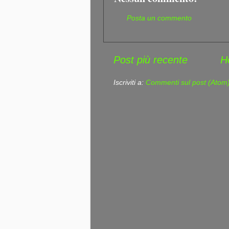
Posta un commento
Post più recente
H
Iscriviti a:
Commenti sul post (Atom