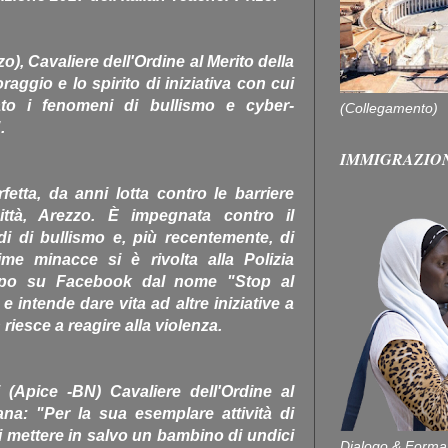
o), Cavaliere dell'Ordine al Merito della
raggio e lo spirito di iniziativa con cui
to i fenomeni di bullismo e cyber-
(Collegamento)
.
IMMIGRAZIO
etta, da anni lotta contro le barriere
città, Arezzo. È impegnata contro il
di di bullismo e, più recentemente, di
ime minacce si è rivolta alla Polizia
ppo su Facebook dal nome "Stop al
e intende dare vita ad altre iniziative a
riesce a reagire alla violenza.
Apice -BN) Cavaliere dell'Ordine al
ana: "Per la sua esemplare attività di
mettere in salvo un bambino di undici
Dialogo & Forma