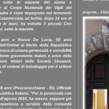
to sotto le macerie del sisma a
e al Corpo Nazionale dei Vigili del
proposta... Ab
adra è stato impegnato nel terremoto
Casamicciola ad Ischia, dopo 14 ore di
le mani, ha estratto il piccolo Ciro
ni, sotto le macerie.
anni e Rocco De Lucia, 50 anni
dell'Ordine al Merito della Repubblica
a prova di umana generosità e sensibilità
dente gravemente malato e privo della
ono titolari della Società Siropack,
 di sistemi di imballaggio per il settore
o.
anni (Pescorocchiano - RI). Ufficiale
pubblica Italiana: "Per la generosità con
dell'agosto 2016, ha messo, seppure già
esperienza a servizio della comunità