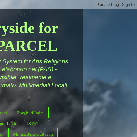
yside for
a PARCEL
System for Arts Religions
 elaborato nel (PAS) -
ivisibile "realmente e
rmativi Multimediali Locali
tici
Borghi d'Italia
ena Lazio
ISTAT
ti
Minist.Beni Culturali