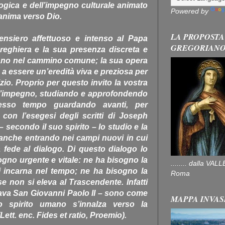
ogica e dell’impegno culturale animato
Powered by
’anima verso Dio.
LA PROPOSTA
ensiero affettuoso e intenso al Papa
GREGORIAN
reghiera e la sua presenza discreta e
ano nel cammino comune; la sua opera
 a essere un’eredità viva e preziosa per
izio. Proprio per questo invito la vostra
l’impegno, studiando e approfondendo
tesso tempo guardando avanti, per
 con l’esegesi degli scritti di Joseph
– secondo il suo spirito – lo studio e la
, anche entrando nei campi nuovi in cui
la fede al dialogo. Di questo dialogo lo
gno urgente e vitale: ne ha bisogno la
........ dalla V
i incarna nel tempo; ne ha bisogno la
Roma
e non si eleva al Trascendente. Infatti
mava San Giovanni Paolo II – sono come
MAPPA INVAS
o spirito umano s’innalza verso la
ett. enc. Fides et ratio, Proemio).