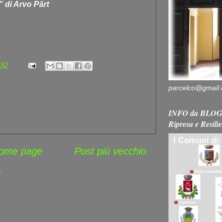
 di Arvo Pärt
:32
parcelco@gmail
INFO da BLOG 
Ripresa e Resili
ome page
Post più vecchio
)