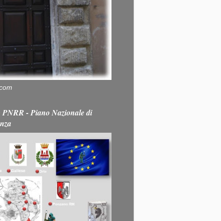
.com
PNRR - Piano Nazionale di
enza