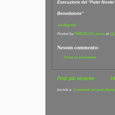
Esecuzione del “Pater Noster”
Benedizione"
'via Blog this'
Posted by
PARCELCO_press
at
19
Nessun commento:
Posta un commento
Post più recente
H
Iscriviti a:
Commenti sul post (Atom