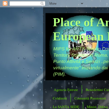
Place of A
European 
MIPS for ARTS Spazio Comu
Territory Science in Roma,
Punto Attività e Servizi ..p
virtualmente" iniziando dai
(PIM).
Agenzia Entrate
Benedettini Ca
Coldiretti
Comunità Passionisti
La SANTA SEDE
Minist. Difesa