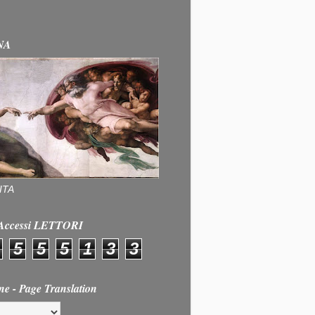
NA
ITA
e Accessi LETTORI
5
5
5
1
3
3
ne - Page Translation