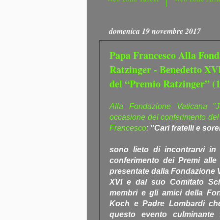
domenica 19 novembre 2017
Papa Francesco Alla Fond
Ratzinger - Benedetto XVI
del “Premio Ratzinger” (
Alla Fondazione Vaticana "
occasione del conferimento del
Francesco
:
"Cari fratelli e sorel
sono lieto di incontrarvi i
conferimento dei Premi alle 
presentate dalla Fondazione 
XVI e dal suo Comitato Scien
membri e gli amici della Fon
Koch e Padre Lombardi che c
questo evento culminante fra