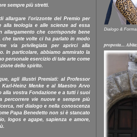
re sempre più stretti.
i allargare l’orizzonte del Premio per
re alla teologia e alle scienze ad essa
Dialogo & Forma
n allargamento che corrisponde bene
, che tante volte ci ha parlato in modo
proposta... Ab
me via privilegiata per aprirci alla
o. In particolare, abbiamo ammirato la
suo personale esercizio di tale arte come
azione dello spirito.
e, agli illustri Premiati: al Professor
r Karl-Heinz Menke e al Maestro Arvo
 alla vostra Fondazione e a tutti i suoi
 a percorrere vie nuove e sempre più
icerca, nel dialogo e nella conoscenza
 come Papa Benedetto non si è stancato
 Dio, logos e agape, sapienza e amore,
ù.