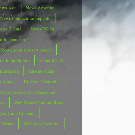
ews Asia
News Avvenire
News Fondazione Lepanto
ews T Cina
News TG 24
orio "pensiero"
Restauro & Conservazione
ma Italia Mondo
Sisma Rischi
 Emergenti
Turismo Italia
Europea
Università Cattolica
Web Diocesi Civita Castellana
day
Web Musei Comune Roma
lio Unità Cristiani
 Visure
Web zona Incentivi