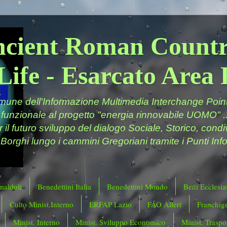
ncient Roman Countr
Life - Esarcato Are
ne dell'Informazione Multimedia Interchange Point 
 funzionale al progetto "energia rinnovabile UOMO" ..
er il futuro sviluppo del dialogo Sociale, Storico, cond
 Borghi lungo i cammini Gregoriani tramite i Punti Info
maldoli
Benedettini Italia
Benedettini Mondo
Beni Ecclesias
Culto Minist.Interno
ERFAP Lazio
FAO Allert
Franchig
Minist. Interno
Minist. Sviluppo Economico
Minist. Traspor