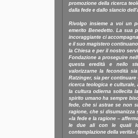
promozione della ricerca teol
dalla fede e dallo slancio dell
Rivolgo insieme a voi un p
emerito Benedetto. La sua p
incoraggiante ci accompagn
e il suo magistero continuano
la Chiesa e per il nostro serv
Fondazione a proseguire nel
questa eredità e nello s
valorizzarne la fecondità sia
Ratzinger, sia per continuare 
ricerca teologica e culturale
la cultura odierna sollecita 
spirito umano ha sempre biso
fede, che si astrae se non s
ragione, che si disumanizza s
«la fede e la ragione – affer
le due ali con le quali l
contemplazione della verità» (L