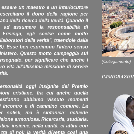
 essere un maestro e un interlocutore
esercitano il dono della ragione per
na della ricerca della verità. Quando il
 ad assumere la responsabilità di
Frisinga, egli scelse come motto
laboratori della verità”, traendole dalla
 8). Esse ben esprimono l’intero senso
inistero. Questo motto campeggia sui
nsegnato, per significare che anche i
(Collegamento)
o vita all’altissima missione di servire
rità.
IMMIGRAZIO
personalità oggi insignite del Premio
oni cristiane, fra cui anche quella
uest’anno abbiamo vissuto momenti
 di incontro e di cammino comune. La
 solisti, ma è sinfonica: richiede
isione armoniosa. Ricercarla, studiarla,
tica insieme, nella carità, ci attira con
tra di noi: la verità diventa così una