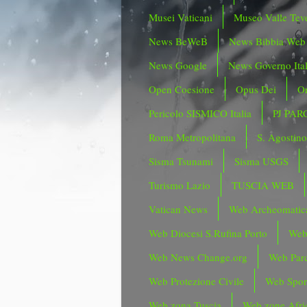
Musei Vaticani
Museo Valle Tev
News BeWeB
News Bibbia Web
News Google
News Governo Ita
Open Coesione
Opus Dei
Or
Pericolo SISMICO Italia
PJ PAR
Roma Metropolitana
S. Agostin
Sisma Tsunami
Sisma USGS
Turismo Lazio
TUSCIA WEB
Vatican News
Web Archeomatic
Web Diocesi S.Rufina Porto
Web
Web News Change.org
Web Parc
Web Protezione Civile
Web Spor
Web zona Tuscia
Web zone Afri