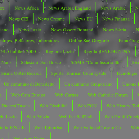
ere
News Africa
News Arabia England
News Arabic
N
News CEI
News Cresme
News EU
News Finanza
liano
News Lazio
News Osserv.Romano
News Storia
N
atores, Bellatores, Laboratores
Ordine San Gregorio
Papa Greg
CEL Giubileo 2000
Regione Lazio
Regola BENEDETTINA
o Nuns
Salesiani Don Bosco
SISMA "Commissario Str."
Sis
Sisma USGS Ricerca
Sports, Tourism Countryside
Tecnologie
Un cammino di Benedetto
Un cammino Gregoriano
Unione 
a
Web Cam Europa
Web Caritas
Web Catholic Forum
 Diocesi Tuscia
Web Disabilità
Web EON
Web History To
hi Lazio
Web Polizia
Web Per Bell'Italia
Web Pontif.Consig
tello FIN.UE
Web Tgtourism
Web Valle del Tevere Co
Web
ca
Web zone Meteo