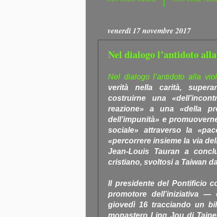
venerdì 17 novembre 2017
Nel dialogo l’antidoto alla
Nel dialogo l’antidoto alla vio
verità nella carità, supera
costruirne una «dell’incon
reazione» a una «della pre
dell’impunità» e promuoverne
sociale» attraverso la «pace
«percorrere insieme la via del
Jean-Louis Tauran a conclu
cristiano, svoltosi a Taiwan d
Il presidente del Pontificio c
promotore dell’iniziativa — 
giovedì 16 tracciando un bil
monastero Ling Jou di Taipei.