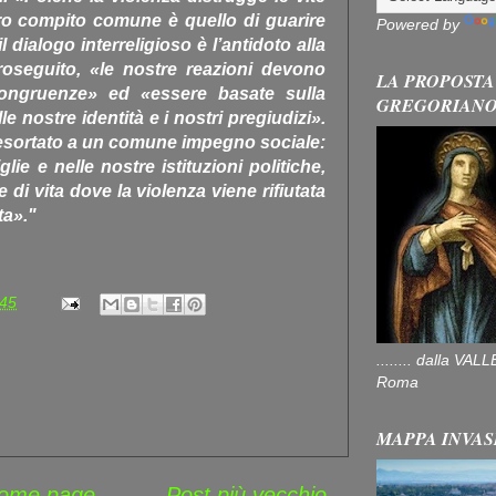
o compito comune è quello di guarire
Powered by
dialogo interreligioso è l’antidoto alla
roseguito, «le nostre reazioni devono
LA PROPOSTA
ncongruenze» ed «essere basate sulla
GREGORIAN
e nostre identità e i nostri pregiudizi».
a esortato a un comune impegno sociale:
lie e nelle nostre istituzioni politiche,
e di vita dove la violenza viene rifiutata
ta»."
:45
........ dalla V
Roma
MAPPA INVAS
ome page
Post più vecchio