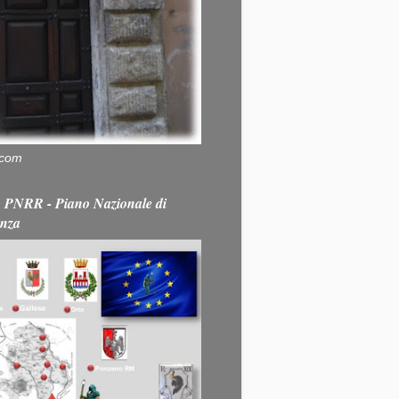
.com
PNRR - Piano Nazionale di
enza