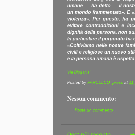
umane — ha detto — il nostr
un mondo frammentato». E «il 
violenza». Per questo, ha p
evitare contraddizioni e i
dignità della persona, non sull
In particolare il porporato h
«Coltiviamo nelle nostre famig
civili e religiose un nuovo stil
e la persona umana è rispetta
'via Blog this'
Posted by
PARCELCO_press
at
11
Nessun commento:
Posta un commento
Post più recente
H