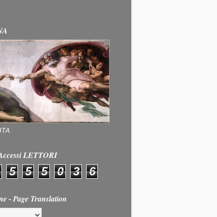
NA
ITA
e Accessi LETTORI
5
5
5
0
3
6
ne - Page Translation