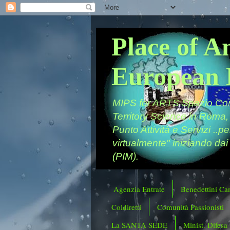
Place of A
European 
MIPS for ARTS Spazio Comu
Territory Science in Roma,
Punto Attività e Servizi ..p
virtualmente" iniziando dai
(PIM).
Agenzia Entrate
Benedettini Ca
Coldiretti
Comunità Passionisti
La SANTA SEDE
Minist. Difesa