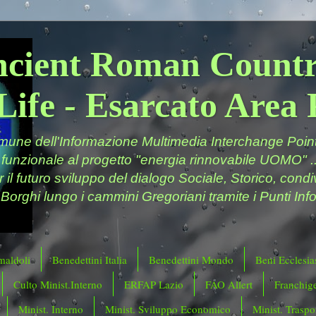
ncient Roman Countr
Life - Esarcato Are
ne dell'Informazione Multimedia Interchange Point 
 funzionale al progetto "energia rinnovabile UOMO" ..
er il futuro sviluppo del dialogo Sociale, Storico, cond
 Borghi lungo i cammini Gregoriani tramite i Punti Info
maldoli
Benedettini Italia
Benedettini Mondo
Beni Ecclesias
Culto Minist.Interno
ERFAP Lazio
FAO Allert
Franchig
Minist. Interno
Minist. Sviluppo Economico
Minist. Traspor