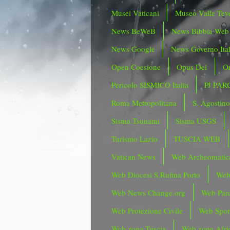
Musei Vaticani
Museo Valle Tev
News BeWeB
News Bibbia Web
News Google
News Governo Ita
Open Coesione
Opus Dei
Or
Pericolo SISMICO Italia
PJ PAR
Roma Metropolitana
S. Agostin
Sisma Tsunami
Sisma USGS
Turismo Lazio
TUSCIA WEB
Vatican News
Web Archeomatic
Web Diocesi S.Rufina Porto
Web
Web News Change.org
Web Parc
Web Protezione Civile
Web Spor
Web zona Tuscia
Web zone Afri