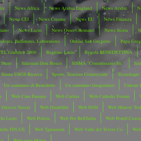
ere
News Africa
News Arabia England
News Arabic
N
News CEI
News Cresme
News EU
News Finanza
liano
News Lazio
News Osserv.Romano
News Storia
N
atores, Bellatores, Laboratores
Ordine San Gregorio
Papa Greg
CEL Giubileo 2000
Regione Lazio
Regola BENEDETTINA
o Nuns
Salesiani Don Bosco
SISMA "Commissario Str."
Sis
Sisma USGS Ricerca
Sports, Tourism Countryside
Tecnologie
Un cammino di Benedetto
Un cammino Gregoriano
Unione 
a
Web Cam Europa
Web Caritas
Web Catholic Forum
 Diocesi Tuscia
Web Disabilità
Web EON
Web History To
hi Lazio
Web Polizia
Web Per Bell'Italia
Web Pontif.Consig
tello FIN.UE
Web Tgtourism
Web Valle del Tevere Co
Web
ca
Web zone Meteo