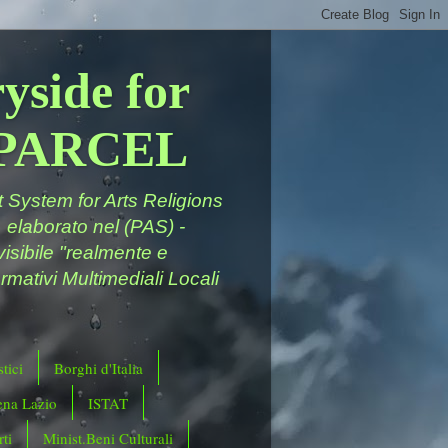
yside for
a PARCEL
System for Arts Religions
 elaborato nel (PAS) -
ivisibile "realmente e
rmativi Multimediali Locali
tici
Borghi d'Italia
ena Lazio
ISTAT
ti
Minist.Beni Culturali