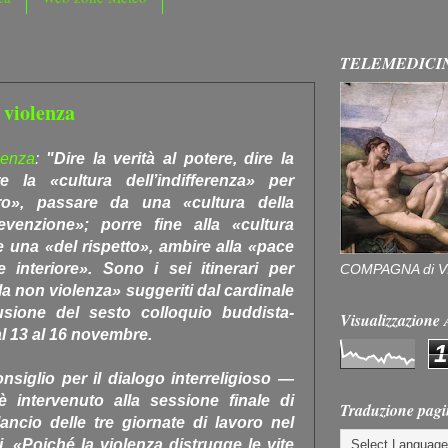
TELEMEDICI
 violenza
lenza
:
"Dire la verità al potere, dire la
re la «cultura dell’indifferenza» per
tro», passare da una «cultura della
venzione»; porre fine alla «cultura
 una «del rispetto», ambire alla «pace
 interiore». Sono i sei itinerari per
COMPAGNA di V
la non violenza» suggeriti dal cardinale
sione del sesto colloquio buddista-
Visualizzazion
al 13 al 16 novembre.
1
onsiglio per il dialogo interreligioso —
è intervenuto alla sessione finale di
Traduzione pagi
ancio delle tre giornate di lavoro nel
 «Poiché la violenza distrugge le vite