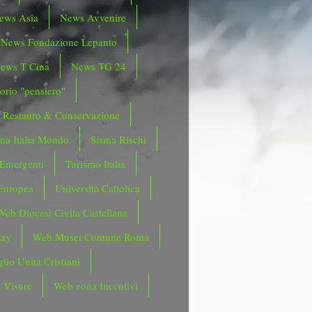
ews Asia
News Avvenire
News Fondazione Lepanto
ews T Cina
News TG 24
orio "pensiero"
Restauro & Conservazione
ma Italia Mondo
Sisma Rischi
 Emergenti
Turismo Italia
Europea
Università Cattolica
Web Diocesi Civita Castellana
day
Web Musei Comune Roma
lio Unità Cristiani
 Visure
Web zona Incentivi