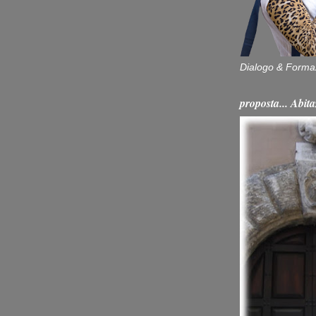
Dialogo & Forma
proposta... Ab