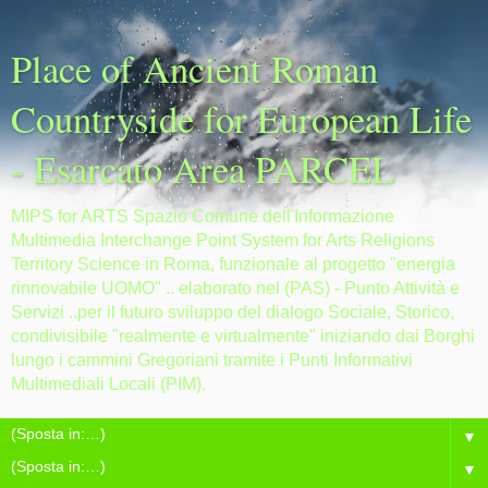
Place of Ancient Roman
Countryside for European Life
- Esarcato Area PARCEL
MIPS for ARTS Spazio Comune dell'Informazione
Multimedia Interchange Point System for Arts Religions
Territory Science in Roma, funzionale al progetto "energia
rinnovabile UOMO" .. elaborato nel (PAS) - Punto Attività e
Servizi ..per il futuro sviluppo del dialogo Sociale, Storico,
condivisibile "realmente e virtualmente" iniziando dai Borghi
lungo i cammini Gregoriani tramite i Punti Informativi
Multimediali Locali (PIM).
▼
▼