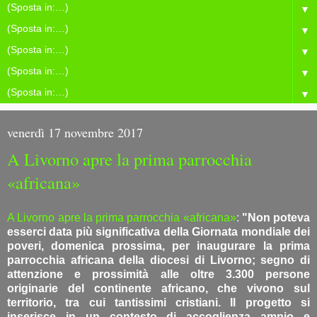
▼
▼
▼
▼
▼
venerdì 17 novembre 2017
A Livorno apre la prima parrocchia
«africana»
A Livorno apre la prima parrocchia «africana»
:
"Non poteva
esserci data più significativa della Giornata mondiale dei
poveri, domenica prossima, per inaugurare la prima
parrocchia africana della diocesi di Livorno; segno di
attenzione e prossimità alle oltre 3.300 persone
originarie del continente africano, che vivono sul
territorio, tra cui tantissimi cristiani. Il progetto si
inserisce in un contesto di accoglienza ampio e