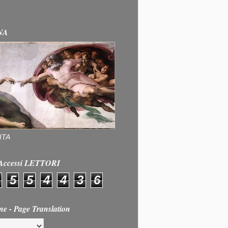
NA
ITA
e Accessi LETTORI
5
5
4
4
3
6
ne - Page Translation