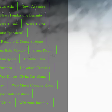
ews Asia
News Avvenire
News Fondazione Lepanto
ews T Cina
News TG 24
orio "pensiero"
Restauro & Conservazione
ma Italia Mondo
Sisma Rischi
 Emergenti
Turismo Italia
Europea
Università Cattolica
Web Diocesi Civita Castellana
day
Web Musei Comune Roma
lio Unità Cristiani
 Visure
Web zona Incentivi