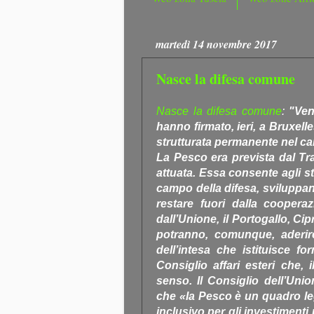
martedì 14 novembre 2017
Nasce la difesa comune
Nasce la difesa comune
:
"Ven
hanno firmato, ieri, a Bruxell
strutturata permanente nel cam
La Pesco era prevista dal Tr
attuata. Essa consente agli sta
campo della difesa, sviluppan
restare fuori dalla coopera
dall’Unione, il Portogallo, Cip
potranno, comunque, aderi
dell’intesa che istituisce f
Consiglio affari esteri che, 
senso. Il Consiglio dell’Uni
che «la Pesco è un quadro le
inclusivo per gli investimenti p