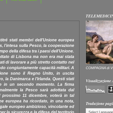
TELEMEDICI
titré stati membri dell’Unione europea
es, l’intesa sulla Pesco, la cooperazione
po della difesa tra i paesi dell’Unione.
attato di Lisbona ma non era mai stata
ti di lavorare a più stretto contatto nel
do congiuntamente capacità militari. A
COMPAGNA di V
zione sono il Regno Unito, in uscita
ro, la Danimarca e l’Irlanda. Questi stati
Visualizzazion
re in un secondo momento. La firma
1
ormalmente la Pesco sarà adottata dal
il prossimo 11 dicembre, voterà in tal
one europea ha ricordato, in una nota,
Traduzione pagi
gale europeo ambizioso, vincolante ed
er la sicurezza e la difesa del territorio