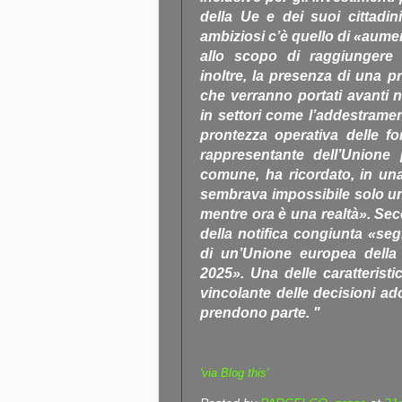
della Ue e dei suoi cittadini
ambiziosi c’è quello di «aumen
allo scopo di raggiungere gl
inoltre, la presenza di una p
che verranno portati avanti 
in settori come l’addestrament
prontezza operativa delle fo
rappresentante dell’Unione 
comune, ha ricordato, in u
sembrava impossibile solo un
mentre ora è una realtà». Se
della notifica congiunta «se
di un’Unione europea della 
2025». Una delle caratteristi
vincolante delle decisioni ado
prendono parte. "
'via Blog this'