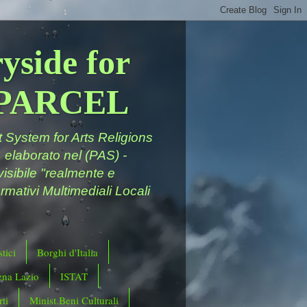
yside for
a PARCEL
System for Arts Religions
 elaborato nel (PAS) -
ivisibile "realmente e
rmativi Multimediali Locali
tici
Borghi d'Italia
ena Lazio
ISTAT
ti
Minist.Beni Culturali