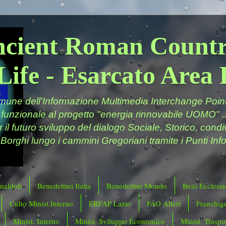
ncient Roman Countr
Life - Esarcato Are
ne dell'Informazione Multimedia Interchange Point 
 funzionale al progetto "energia rinnovabile UOMO" ..
er il futuro sviluppo del dialogo Sociale, Storico, cond
 Borghi lungo i cammini Gregoriani tramite i Punti Info
maldoli
Benedettini Italia
Benedettini Mondo
Beni Ecclesias
Culto Minist.Interno
ERFAP Lazio
FAO Allert
Franchig
Minist. Interno
Minist. Sviluppo Economico
Minist. Traspor