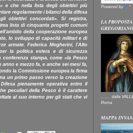
» e che nella lista degli obiettivi più
Powered by
tare regolarmente i bilanci della difesa
i obiettivi concordati». Si registra,
LA PROPOSTA
rima lista di cinquanta progetti comuni
GREGORIAN
nell’ambito della cooperazione europea
o, lo sviluppo di capacità militari e di
rze armate. Federica Mogherini, l’Alto
per la politica estera e di sicurezza
na conferenza stampa, come «la Pesco
 anno e mezzo fa, e anche sei mesi fa,
condo la Commissione europea la firma
gna un primo passo verso la creazione
Difesa pienamente operativa entro il
che peculiari della Pesco è il carattere
........ dalla V
ttate al suo interno per gli stati che vi
Roma
MAPPA INVAS