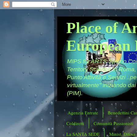
Place of A
European 
MIPS for ARTS Spazio Comu
Territory Science in Roma,
Punto Attività e Servizi ..p
virtualmente" iniziando dai
(PIM).
Agenzia Entrate
Benedettini Ca
Coldiretti
Comunità Passionisti
La SANTA SEDE
Minist. Difesa