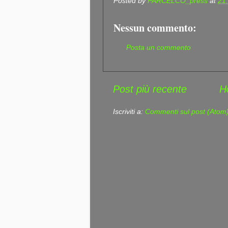
Posted by
PARCELCO_press
at
21
Nessun commento:
Posta un commento
Post più recente
H
Iscriviti a:
Commenti sul post (Atom