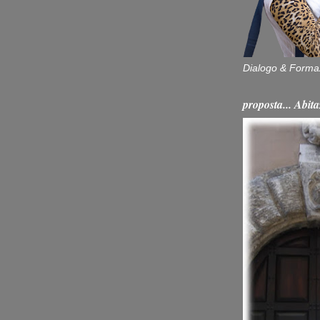
Dialogo & Forma
proposta... Ab