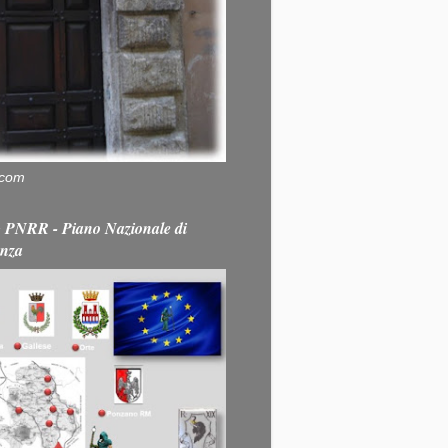
.com
PNRR - Piano Nazionale di
enza