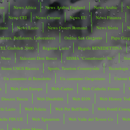
ere
News Africa
News Arabia England
News Arabic
N
News CEI
News Cresme
News EU
News Finanza
liano
News Lazio
News Osserv.Romano
News Storia
N
atores, Bellatores, Laboratores
Ordine San Gregorio
Papa Greg
CEL Giubileo 2000
Regione Lazio
Regola BENEDETTINA
o Nuns
Salesiani Don Bosco
SISMA "Commissario Str."
Sis
Sisma USGS Ricerca
Sports, Tourism Countryside
Tecnologie
Un cammino di Benedetto
Un cammino Gregoriano
Unione 
a
Web Cam Europa
Web Caritas
Web Catholic Forum
 Diocesi Tuscia
Web Disabilità
Web EON
Web History To
hi Lazio
Web Polizia
Web Per Bell'Italia
Web Pontif.Consig
tello FIN.UE
Web Tgtourism
Web Valle del Tevere Co
Web
ca
Web zone Meteo