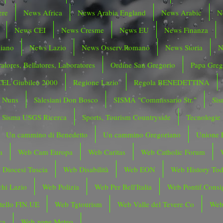
ere
News Africa
News Arabia England
News Arabic
N
News CEI
News Cresme
News EU
News Finanza
liano
News Lazio
News Osserv.Romano
News Storia
N
atores, Bellatores, Laboratores
Ordine San Gregorio
Papa Greg
CEL Giubileo 2000
Regione Lazio
Regola BENEDETTINA
o Nuns
Salesiani Don Bosco
SISMA "Commissario Str."
Sis
Sisma USGS Ricerca
Sports, Tourism Countryside
Tecnologie
Un cammino di Benedetto
Un cammino Gregoriano
Unione 
a
Web Cam Europa
Web Caritas
Web Catholic Forum
 Diocesi Tuscia
Web Disabilità
Web EON
Web History To
hi Lazio
Web Polizia
Web Per Bell'Italia
Web Pontif.Consig
tello FIN.UE
Web Tgtourism
Web Valle del Tevere Co
Web
ca
Web zone Meteo