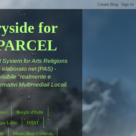
yside for
a PARCEL
System for Arts Religions
 elaborato nel (PAS) -
ivisibile "realmente e
rmativi Multimediali Locali
tici
Borghi d'Italia
ena Lazio
ISTAT
ti
Minist.Beni Culturali