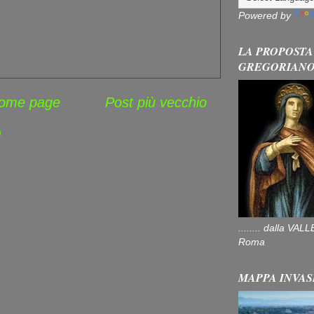
Powered by
LA PROPOSTA
GREGORIAN
ome page
Post più vecchio
)
........ dalla V
Roma
MAPPA INVAS