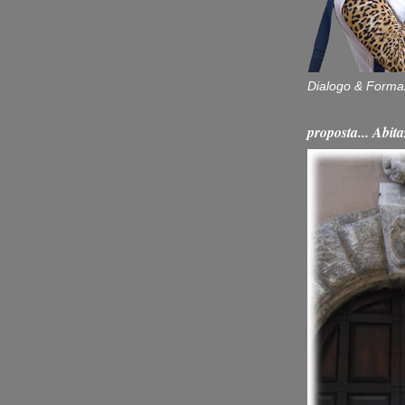
Dialogo & Forma
proposta... Ab