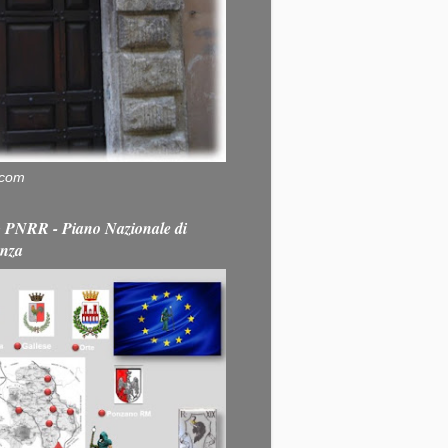
.com
PNRR - Piano Nazionale di
enza