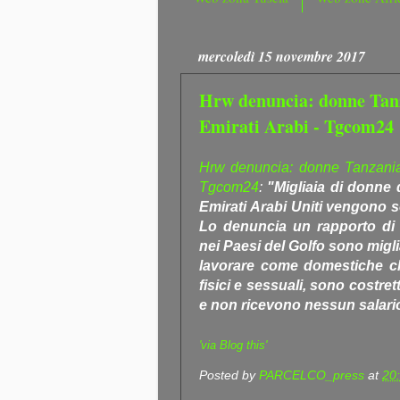
mercoledì 15 novembre 2017
Hrw denuncia: donne Tanz
Emirati Arabi - Tgcom24
Hrw denuncia: donne Tanzania 
Tgcom24
:
"Migliaia di donne 
Emirati Arabi Uniti vengono s
Lo denuncia un rapporto di
nei Paesi del Golfo sono migli
lavorare come domestiche c
fisici e sessuali, sono costre
e non ricevono nessun salari
'via Blog this'
Posted by
PARCELCO_press
at
20