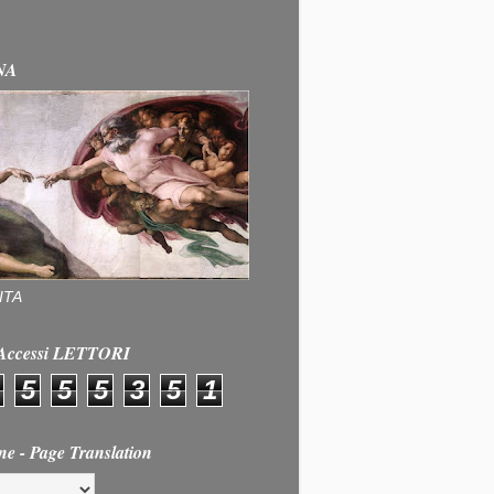
NA
ITA
e Accessi LETTORI
5
5
5
3
5
1
ne - Page Translation