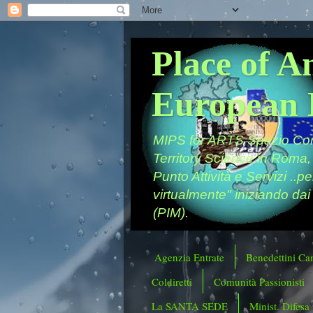
Place of A
European 
MIPS for ARTS Spazio Comu
Territory Science in Roma,
Punto Attività e Servizi ..p
virtualmente" iniziando dai
(PIM).
Agenzia Entrate
Benedettini Ca
Coldiretti
Comunità Passionisti
La SANTA SEDE
Minist. Difesa