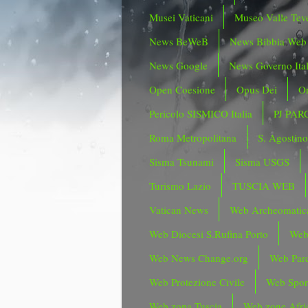
Musei Vaticani
Museo Valle Tev
News BeWeB
News Bibbia Web
News Google
News Governo Ita
Open Coesione
Opus Dei
Or
Pericolo SISMICO Italia
PJ PAR
Roma Metropolitana
S. Agostin
Sisma Tsunami
Sisma USGS
Turismo Lazio
TUSCIA WEB
Vatican News
Web Archeomatic
Web Diocesi S.Rufina Porto
Web
Web News Change.org
Web Parc
Web Protezione Civile
Web Spor
Web zona Tuscia
Web zone Afri