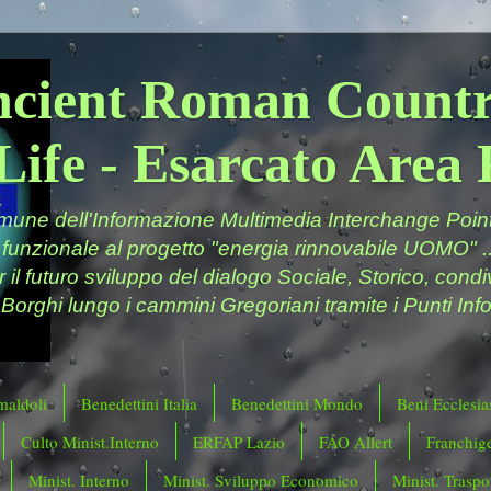
ncient Roman Countr
Life - Esarcato Are
ne dell'Informazione Multimedia Interchange Point 
 funzionale al progetto "energia rinnovabile UOMO" ..
er il futuro sviluppo del dialogo Sociale, Storico, cond
 Borghi lungo i cammini Gregoriani tramite i Punti Info
maldoli
Benedettini Italia
Benedettini Mondo
Beni Ecclesias
Culto Minist.Interno
ERFAP Lazio
FAO Allert
Franchig
Minist. Interno
Minist. Sviluppo Economico
Minist. Traspor