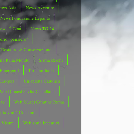
ews Asia
News Avvenire
News Fondazione Lepanto
ews T Cina
News TG 24
orio "pensiero"
Restauro & Conservazione
ma Italia Mondo
Sisma Rischi
 Emergenti
Turismo Italia
Europea
Università Cattolica
Web Diocesi Civita Castellana
day
Web Musei Comune Roma
lio Unità Cristiani
 Visure
Web zona Incentivi