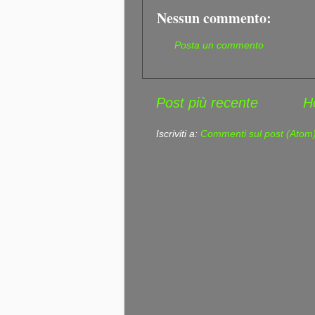
Nessun commento:
Posta un commento
Post più recente
H
Iscriviti a:
Commenti sul post (Atom