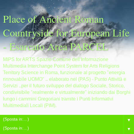
Place of Ancient Roman
Countryside for European Life
- Esarcato Area PARCEL
MIPS for ARTS Spazio Comune dell'Informazione
Multimedia Interchange Point System for Arts Religions
Territory Science in Roma, funzionale al progetto "energia
rinnovabile UOMO" .. elaborato nel (PAS) - Punto Attività e
Servizi ..per il futuro sviluppo del dialogo Sociale, Storico,
condivisibile "realmente e virtualmente" iniziando dai Borghi
lungo i cammini Gregoriani tramite i Punti Informativi
Multimediali Locali (PIM).
▼
▼