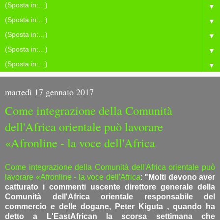
▼
▼
▼
▼
▼
martedì 17 gennaio 2017
Come integrazione della Comunità
dell'Africa orientale può lavorare
«Afronline - la voce dell'Africa
Come integrazione della Comunità dell'Africa orientale può
lavorare «Afronline - la voce dell'Africa
:
"Molti devono aver
catturato i commenti uscente direttore generale della
Comunità dell'Africa orientale responsabile del
commercio e delle dogane, Peter Kiguta , quando ha
detto a L'EastAfrican la scorsa settimana che