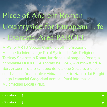
Place of Ancient Roman
Countryside for European Life
- Esarcato Area PARCEL
MIPS for ARTS Spazio Comune dell'Informazione
Multimedia Interchange Point System for Arts Religions
Territory Science in Roma, funzionale al progetto "energia
rinnovabile UOMO" .. elaborato nel (PAS) - Punto Attività e
Servizi ..per il futuro sviluppo del dialogo Sociale, Storico,
condivisibile "realmente e virtualmente" iniziando dai Borghi
lungo i cammini Gregoriani tramite i Punti Informativi
Multimediali Locali (PIM).
▼
▼