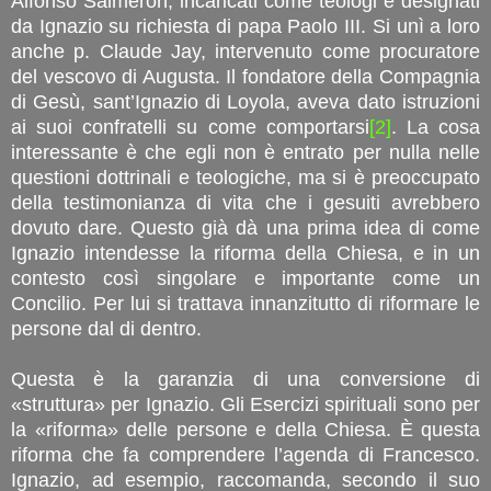
Alfonso Salmerón, incaricati come teologi e designati
da Ignazio su richiesta di papa Paolo III. Si unì a loro
anche p. Claude Jay, intervenuto come procuratore
del vescovo di Augusta. Il fondatore della Compagnia
di Gesù, sant’Ignazio di Loyola, aveva dato istruzioni
ai suoi confratelli su come comportarsi
[2]
. La cosa
interessante è che egli non è entrato per nulla nelle
questioni dottrinali e teologiche, ma si è preoccupato
della testimonianza di vita che i gesuiti avrebbero
dovuto dare. Questo già dà una prima idea di come
Ignazio intendesse la riforma della Chiesa, e in un
contesto così singolare e importante come un
Concilio. Per lui si trattava innanzitutto di riformare le
persone dal di dentro.
Questa è la garanzia di una conversione di
«struttura» per Ignazio. Gli Esercizi spirituali sono per
la «riforma» delle persone e della Chiesa. È questa
riforma che fa comprendere l’agenda di Francesco.
Ignazio, ad esempio, raccomanda, secondo il suo