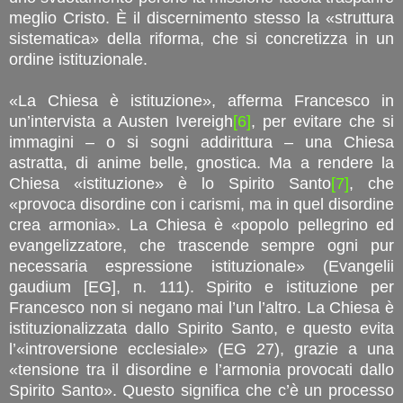
meglio Cristo. È il discernimento stesso la «struttura
sistematica» della riforma, che si concretizza in un
ordine istituzionale.
«La Chiesa è istituzione», afferma Francesco in
un’intervista a Austen Ivereigh
[6]
, per evitare che si
immagini – o si sogni addirittura – una Chiesa
astratta, di anime belle, gnostica. Ma a rendere la
Chiesa «istituzione» è lo Spirito Santo
[7]
, che
«provoca disordine con i carismi, ma in quel disordine
crea armonia». La Chiesa è «popolo pellegrino ed
evangelizzatore, che trascende sempre ogni pur
necessaria espressione istituzionale» (Evangelii
gaudium [EG], n. 111). Spirito e istituzione per
Francesco non si negano mai l’un l’altro. La Chiesa è
istituzionalizzata dallo Spirito Santo, e questo evita
l’«introversione ecclesiale» (EG 27), grazie a una
«tensione tra il disordine e l’armonia provocati dallo
Spirito Santo». Questo significa che c’è un processo