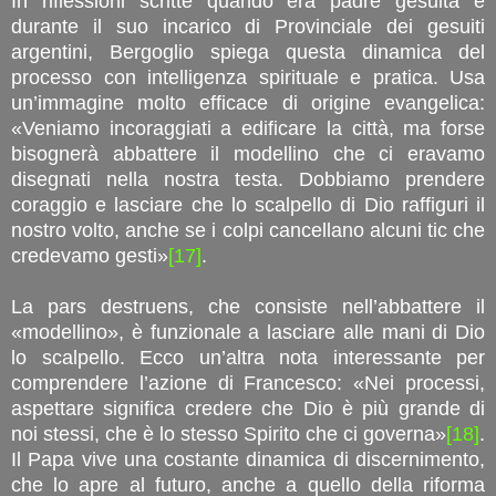
In riflessioni scritte quando era padre gesuita e
durante il suo incarico di Provinciale dei gesuiti
argentini, Bergoglio spiega questa dinamica del
processo con intelligenza spirituale e pratica. Usa
un’immagine molto efficace di origine evangelica:
«Veniamo incoraggiati a edificare la città, ma forse
bisognerà abbattere il modellino che ci eravamo
disegnati nella nostra testa. Dobbiamo prendere
coraggio e lasciare che lo scalpello di Dio raffiguri il
nostro volto, anche se i colpi cancellano alcuni tic che
credevamo gesti»
[17]
.
La pars destruens, che consiste nell’abbattere il
«modellino», è funzionale a lasciare alle mani di Dio
lo scalpello. Ecco un’altra nota interessante per
comprendere l’azione di Francesco: «Nei processi,
aspettare significa credere che Dio è più grande di
noi stessi, che è lo stesso Spirito che ci governa»
[18]
.
Il Papa vive una costante dinamica di discernimento,
che lo apre al futuro, anche a quello della riforma