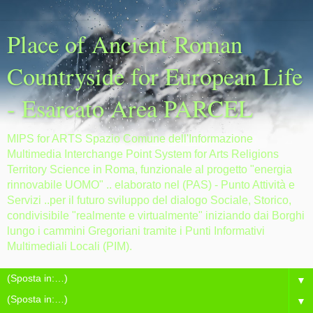
Place of Ancient Roman
Countryside for European Life
- Esarcato Area PARCEL
MIPS for ARTS Spazio Comune dell'Informazione
Multimedia Interchange Point System for Arts Religions
Territory Science in Roma, funzionale al progetto "energia
rinnovabile UOMO" .. elaborato nel (PAS) - Punto Attività e
Servizi ..per il futuro sviluppo del dialogo Sociale, Storico,
condivisibile "realmente e virtualmente" iniziando dai Borghi
lungo i cammini Gregoriani tramite i Punti Informativi
Multimediali Locali (PIM).
▼
▼