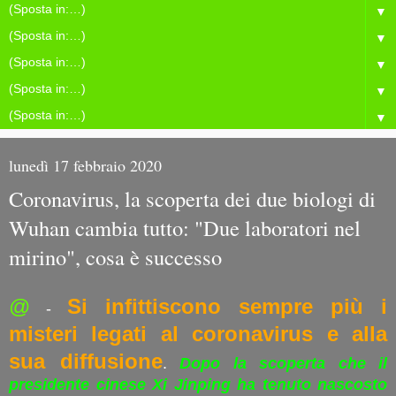
▼
▼
▼
▼
▼
lunedì 17 febbraio 2020
Coronavirus, la scoperta dei due biologi di
Wuhan cambia tutto: "Due laboratori nel
mirino", cosa è successo
@
Si infittiscono sempre più i
-
misteri legati al coronavirus e alla
sua diffusione
.
Dopo la scoperta che il
presidente cinese Xi Jinping ha tenuto nascosto