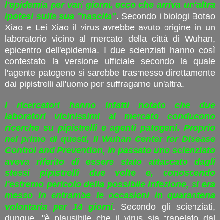
l'epidemia per vari giorni, ecco che arriva un'altra
ipotesi sulla sua "nascita"
. Secondo i biologi Botao
Xiao e Lei Xiao il virus avrebbe avuto origine in un
laboratorio vicino al mercato della città di Wuhan,
epicentro dell'epidemia. I due scienziati hanno così
contestato la versione ufficiale secondo la quale
l'agente patogeno si sarebbe trasmesso direttamente
dai pipistrelli all'uomo per suffragarne un'altra.
I ricercatori hanno infatti notato che due
laboratori vicinissimi al mercato conducono
ricerche su pipistrelli e agenti patogeni. Proprio
nel primo di questi, il Wuhan Center for Disease
Control and Prevention, in passato uno scienziato
aveva riferito di essere stato attaccato dagli
stessi pipistrelli due volte e, conoscendo
l'estremo pericolo della possibile infezione, si era
messo in entrambe le occasioni in quarantena
volontaria per 14 giorni
. Secondo gli scienziati,
dunque, "è plausibile che il virus sia trapelato dal