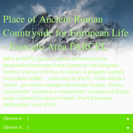
Place of Ancient Roman
Countryside for European Life
- Esarcato Area PARCEL
MIPS for ARTS Spazio Comune dell'Informazione
Multimedia Interchange Point System for Arts Religions
Territory Science in Roma, funzionale al progetto "energia
rinnovabile UOMO" .. elaborato nel (PAS) - Punto Attività e
Servizi ..per il futuro sviluppo del dialogo Sociale, Storico,
condivisibile "realmente e virtualmente" iniziando dai Borghi
lungo i cammini Gregoriani tramite i Punti Informativi
Multimediali Locali (PIM).
▼
▼