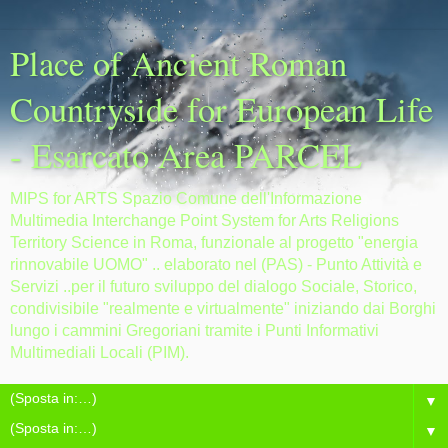
Place of Ancient Roman
Countryside for European Life
- Esarcato Area PARCEL
MIPS for ARTS Spazio Comune dell'Informazione
Multimedia Interchange Point System for Arts Religions
Territory Science in Roma, funzionale al progetto "energia
rinnovabile UOMO" .. elaborato nel (PAS) - Punto Attività e
Servizi ..per il futuro sviluppo del dialogo Sociale, Storico,
condivisibile "realmente e virtualmente" iniziando dai Borghi
lungo i cammini Gregoriani tramite i Punti Informativi
Multimediali Locali (PIM).
▼
▼