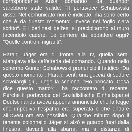
corrispondente Ansa domandò "da quando"
sarebbero state valide: "Il portavoce Schabowski
disse 'Nel comunicato non è indicato, ma sono certo
che è da questo momento'. Invece nel foglio c'era
scritto". E i berlinesi dell'est si precipitarono al muro
facendolo cadere. Le barriere da abbattere oggi?
"Quelle contro i migranti".
Harald Jäger era di fronte alla tv, quella sera.
Mangiava alla caffetteria del comando. Quando nello
schermo Günter Schabowski pronunciò il fatidico “Da
questo momento“, Harald sentì una goccia di sudore
scivolargli giù, lungo la schiena. “Ho pensato ‘Cosa
dice questo matto?'”, ha raccontato di recente.
Perché il portavoce del Sozialistische Einheitspartei
Deutschlands aveva appena annunciato che la legge
che impediva l’espatrio era superata e che andare
all’Ovest ora era possibile. Qualche minuto dopo il
tenente colonnello Jäger si alzò e guardò fuori dalla
finestra: davanti alla sbarra, ma a distanza di