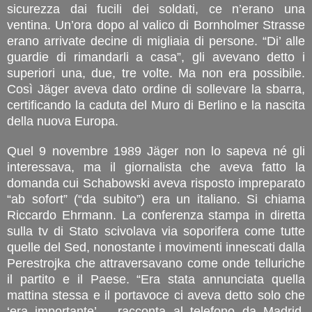
sicurezza dai fucili dei soldati, ce n’erano una
ventina. Un’ora dopo al valico di Bornholmer Strasse
erano arrivate decine di migliaia di persone. “Di’ alle
guardie di rimandarli a casa”, gli avevano detto i
superiori una, due, tre volte. Ma non era possibile.
Così Jäger aveva dato ordine di sollevare la sbarra,
certificando la caduta del Muro di Berlino e la nascita
della nuova Europa.
Quel 9 novembre 1989 Jäger non lo sapeva né gli
interessava, ma il giornalista che aveva fatto la
domanda cui Schabowski aveva risposto impreparato
“ab sofort” (“da subito”) era un italiano. Si chiama
Riccardo Ehrmann. La conferenza stampa in diretta
sulla tv di Stato scivolava via soporifera come tutte
quelle del Sed, nonostante i movimenti innescati dalla
Perestrojka che attraversavano come onde telluriche
il partito e il Paese. “Era stata annunciata quella
mattina stessa e il portavoce ci aveva detto solo che
‘era importante’ – racconta al telefono da Madrid,