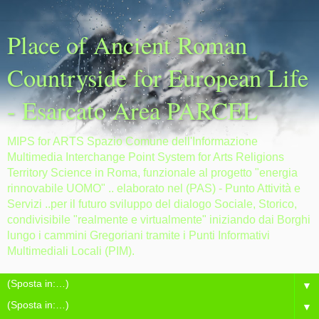
Place of Ancient Roman
Countryside for European Life
- Esarcato Area PARCEL
MIPS for ARTS Spazio Comune dell'Informazione
Multimedia Interchange Point System for Arts Religions
Territory Science in Roma, funzionale al progetto "energia
rinnovabile UOMO" .. elaborato nel (PAS) - Punto Attività e
Servizi ..per il futuro sviluppo del dialogo Sociale, Storico,
condivisibile "realmente e virtualmente" iniziando dai Borghi
lungo i cammini Gregoriani tramite i Punti Informativi
Multimediali Locali (PIM).
▼
▼