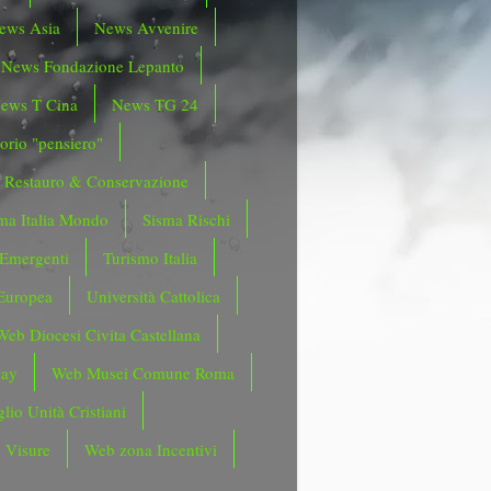
ews Asia
News Avvenire
News Fondazione Lepanto
ews T Cina
News TG 24
orio "pensiero"
Restauro & Conservazione
ma Italia Mondo
Sisma Rischi
 Emergenti
Turismo Italia
Europea
Università Cattolica
Web Diocesi Civita Castellana
day
Web Musei Comune Roma
lio Unità Cristiani
 Visure
Web zona Incentivi