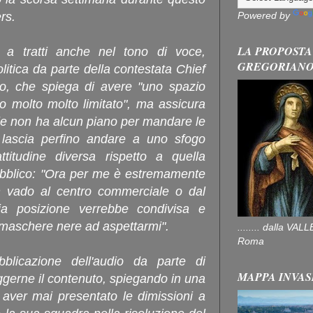
Powered by
rs.
LA PROPOSTA
 a tratti anche nel tono di voce,
GREGORIAN
itica da parte della contestata Chief
o, che spiega di avere "uno spazio
o molto molto limitato", ma assicura
le non ha alcun piano per mandare le
lascia perfino andare a uno sfogo
titudine diversa rispetto a quella
 pubblico: "Ora per me è estremamente
non vado al centro commerciale o dal
ia posizione verrebbe condivisa e
 e maschere nere ad aspettarmi".
........ dalla V
Roma
licazione dell'audio da parte di
MAPPA INVAS
gerne il contenuto, spiegando in una
aver mai presentato le dimissioni a