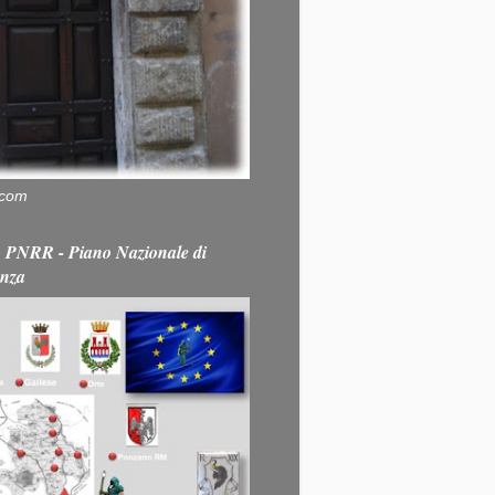
.com
PNRR - Piano Nazionale di
enza