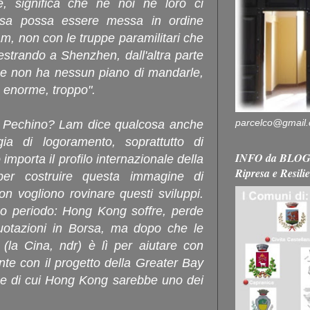
, significa che né noi né loro ci
osa possa essere messa in ordine
am, non con le truppe paramilitari che
strando a Shenzhen, dall'altra parte
ese non ha nessun piano di mandarle,
 enorme, troppo".
parcelco@gmail
 di Pechino? Lam dice qualcosa anche
ia di logoramento, soprattutto di
INFO da BLOG 
importa il profilo internazionale della
Ripresa e Resili
per costruire questa immagine di
n vogliono rovinare questi sviluppi.
go periodo: Hong Kong soffre, perde
quotazioni in Borsa, ma dopo che le
 (la Cina, ndr) è lì per aiutare con
nte con il progetto della Greater Bay
ese di cui Hong Kong sarebbe uno dei