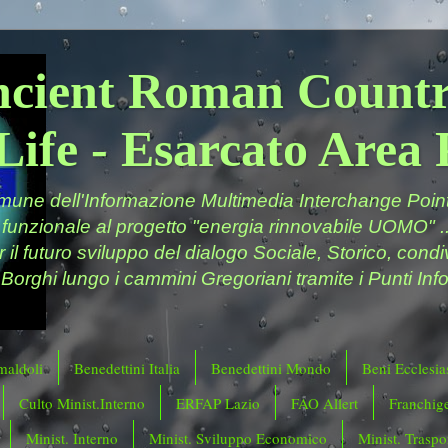
ncient Roman Countr
Life - Esarcato Are
ne dell'Informazione Multimedia Interchange Point 
 funzionale al progetto "energia rinnovabile UOMO" ..
er il futuro sviluppo del dialogo Sociale, Storico, cond
 Borghi lungo i cammini Gregoriani tramite i Punti Info
maldoli
Benedettini Italia
Benedettini Mondo
Beni Ecclesias
Culto Minist.Interno
ERFAP Lazio
FAO Allert
Franchig
Minist. Interno
Minist. Sviluppo Economico
Minist. Traspor