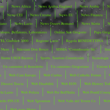
ere
News Africa
News Arabia England
News Arabic
N
News CEI
News Cresme
News EU
News Finanza
liano
News Lazio
News Osserv.Romano
News Storia
N
atores, Bellatores, Laboratores
Ordine San Gregorio
Papa Greg
CEL Giubileo 2000
Regione Lazio
Regola BENEDETTINA
o Nuns
Salesiani Don Bosco
SISMA "Commissario Str."
Sis
Sisma USGS Ricerca
Sports, Tourism Countryside
Tecnologie
Un cammino di Benedetto
Un cammino Gregoriano
Unione 
a
Web Cam Europa
Web Caritas
Web Catholic Forum
 Diocesi Tuscia
Web Disabilità
Web EON
Web History To
hi Lazio
Web Polizia
Web Per Bell'Italia
Web Pontif.Consig
tello FIN.UE
Web Tgtourism
Web Valle del Tevere Co
Web
ca
Web zone Meteo