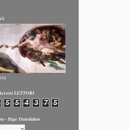
NA
ITA
e Accessi LETTORI
5
5
4
3
7
5
ne - Page Translation