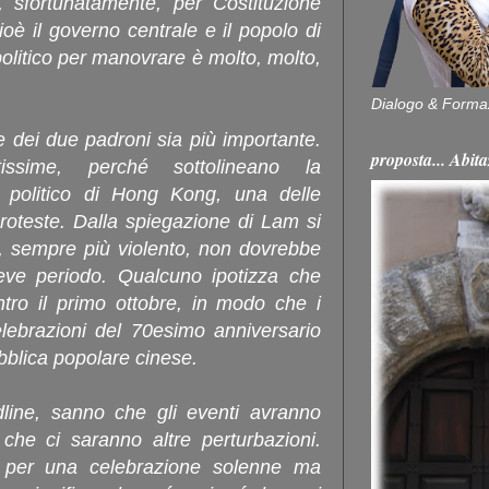
, sfortunatamente, per Costituzione
oè il governo centrale e il popolo di
litico per manovrare è molto, molto,
Dialogo & Forma
e dei due padroni sia più importante.
proposta... Ab
ssime, perché sottolineano la
a politico di Hong Kong, una delle
roteste. Dalla spiegazione di Lam si
o, sempre più violento, non dovrebbe
eve periodo. Qualcuno ipotizza che
ntro il primo ottobre, in modo che i
elebrazioni del 70esimo anniversario
bblica popolare cinese.
ine, sanno che gli eventi avranno
che ci saranno altre perturbazioni.
i per una celebrazione solenne ma