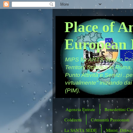
Place of A
European 
MIPS for ARTS Spazio Comu
Territory Science in Roma,
Punto Attività e Servizi ..p
virtualmente" iniziando dai
(PIM).
Agenzia Entrate
Benedettini Ca
Coldiretti
Comunità Passionisti
La SANTA SEDE
Minist. Difesa