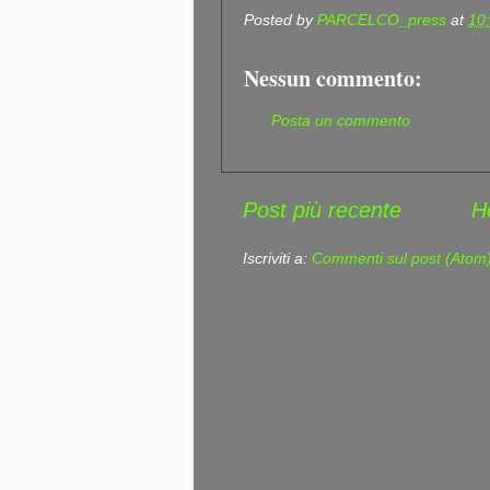
Posted by
PARCELCO_press
at
10
Nessun commento:
Posta un commento
Post più recente
H
Iscriviti a:
Commenti sul post (Atom