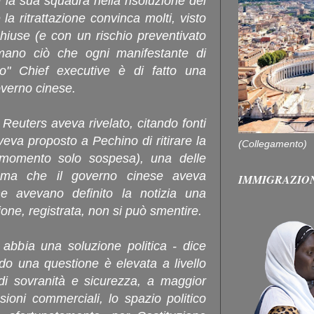
 la sua squadra nella risoluzione del
la ritrattazione convinca molti, visto
hiuse (e con un rischio preventivato
rmano ciò che ogni manifestante di
ro" Chief executive è di fatto una
overno cinese.
Reuters aveva rivelato, citando fonti
va proposto a Pechino di ritirare la
(Collegamento)
l momento solo sospesa), una delle
, ma che il governo cinese aveva
IMMIGRAZIO
me avevano definito la notizia una
one, registrata, non si può smentire.
abbia una soluzione politica - dice
do una questione è elevata a livello
i sovranità e sicurezza, a maggior
ioni commerciali, lo spazio politico