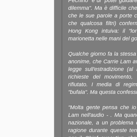
Pechino" e di "poter guidare
dilemma". Ma è difficile che 
che le sue parole a porte c
che qualcosa filtri) confe
Hong Kong intuiva: il "lo
marionetta nelle mani del g
Qualche giorno fa la stessa 
anonime, che Carrie Lam ave
legge sull'estradizione (a
richieste del movimento
rifiutato. I media di regi
"bufala". Ma questa confessi
"Molta gente pensa che io 
Lam nell'audio - . Ma quan
nazionale, a un problema d
ragione durante queste tens