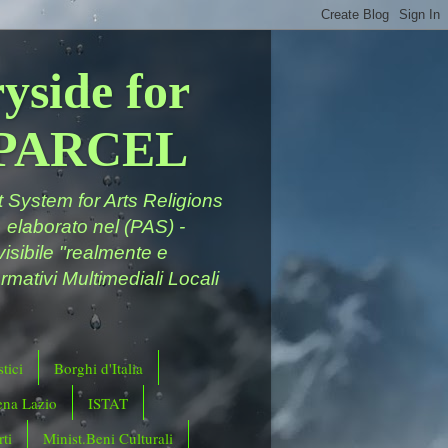
yside for
a PARCEL
System for Arts Religions
 elaborato nel (PAS) -
ivisibile "realmente e
rmativi Multimediali Locali
tici
Borghi d'Italia
ena Lazio
ISTAT
ti
Minist.Beni Culturali