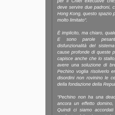
per il Chief executive che
deve servire due padroni, ci
Hong Kong, questo spazio po
molto limitato".
È implicito, ma chiaro, qual
E sono parole pesanti
disfunzionalità del sistem
cause profonde di queste p
capisce anche che lo stall
avere una soluzione di br
Pechino voglia risolverlo e
disordini non rovinino le c
della fondazione della Repu
"Pechino non ha una deadl
ancora un effetto domino, 
Quindi ci siamo accordat