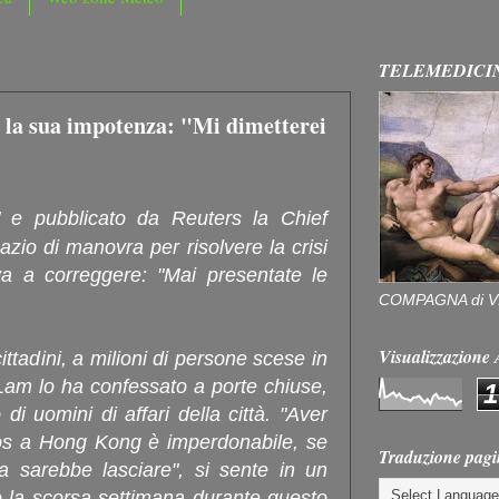
TELEMEDICI
la sua impotenza: "Mi dimetterei
 e pubblicato da Reuters la Chief
azio di manovra per risolvere la crisi
ova a correggere: "Mai presentate le
COMPAGNA di V
Visualizzazion
ttadini, a milioni di persone scese in
 Lam lo ha confessato a porte chiuse,
1
 di uomini di affari della città. "Aver
s a Hong Kong è imperdonabile, se
Traduzione pagi
a sarebbe lasciare", si sente in un
to la scorsa settimana durante questo