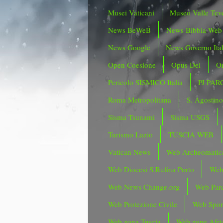
Musei Vaticani
Museo Valle Tev
News BeWeB
News Bibbia Web
News Google
News Governo Ita
Open Coesione
Opus Dei
Or
Pericolo SISMICO Italia
PJ PAR
Roma Metropolitana
S. Agostin
Sisma Tsunami
Sisma USGS
Turismo Lazio
TUSCIA WEB
Vatican News
Web Archeomatic
Web Diocesi S.Rufina Porto
Web
Web News Change.org
Web Parc
Web Protezione Civile
Web Spor
Web zona Tuscia
Web zone Afri