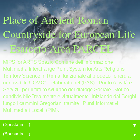
Place of Ancient Roman
Countryside for European Life
- Esarcato Area PARCEL
MIPS for ARTS Spazio Comune dell'Informazione
Multimedia Interchange Point System for Arts Religions
Territory Science in Roma, funzionale al progetto "energia
rinnovabile UOMO" .. elaborato nel (PAS) - Punto Attività e
Servizi ..per il futuro sviluppo del dialogo Sociale, Storico,
condivisibile "realmente e virtualmente" iniziando dai Borghi
lungo i cammini Gregoriani tramite i Punti Informativi
Multimediali Locali (PIM).
▼
▼