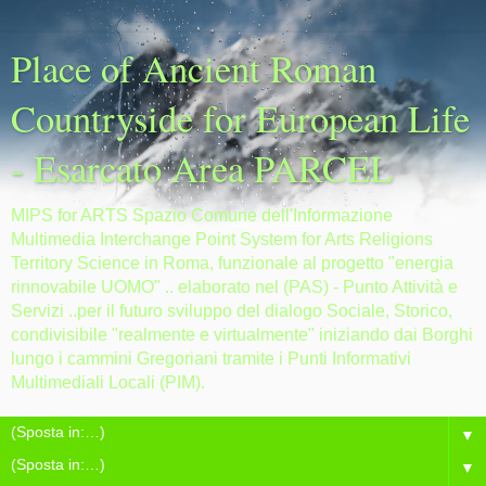
Place of Ancient Roman
Countryside for European Life
- Esarcato Area PARCEL
MIPS for ARTS Spazio Comune dell'Informazione
Multimedia Interchange Point System for Arts Religions
Territory Science in Roma, funzionale al progetto "energia
rinnovabile UOMO" .. elaborato nel (PAS) - Punto Attività e
Servizi ..per il futuro sviluppo del dialogo Sociale, Storico,
condivisibile "realmente e virtualmente" iniziando dai Borghi
lungo i cammini Gregoriani tramite i Punti Informativi
Multimediali Locali (PIM).
▼
▼