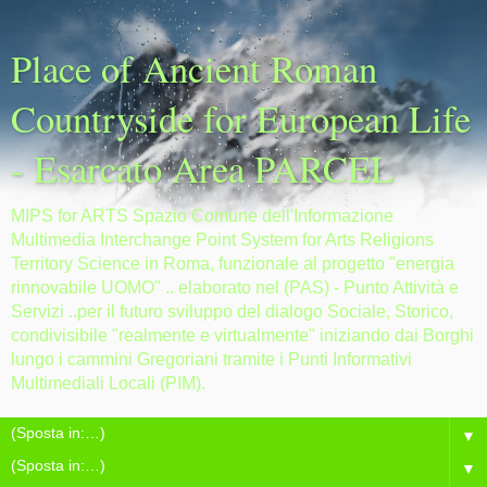
Place of Ancient Roman
Countryside for European Life
- Esarcato Area PARCEL
MIPS for ARTS Spazio Comune dell'Informazione
Multimedia Interchange Point System for Arts Religions
Territory Science in Roma, funzionale al progetto "energia
rinnovabile UOMO" .. elaborato nel (PAS) - Punto Attività e
Servizi ..per il futuro sviluppo del dialogo Sociale, Storico,
condivisibile "realmente e virtualmente" iniziando dai Borghi
lungo i cammini Gregoriani tramite i Punti Informativi
Multimediali Locali (PIM).
▼
▼