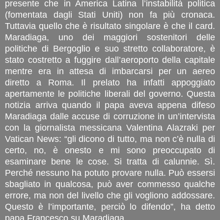
presente che in America Latina l’instabilità politica
(fomentata dagli Stati Uniti) non fa più cronaca.
Tuttavia quello che è risultato singolare è che il card.
Maradiaga, uno dei maggiori sostenitori delle
politiche di Bergoglio e suo stretto collaboratore, è
stato costretto a fuggire dall’aeroporto della capitale
mentre era in attesa di imbarcarsi per un aereo
diretto a Roma. Il prelato ha infatti appoggiato
apertamente le politiche liberali del governo. Questa
notizia arriva quando il papa aveva appena difeso
Maradiaga dalle accuse di corruzione in un’intervista
con la giornalista messicana Valentina Alazraki per
Vatican News: “gli dicono di tutto, ma non c’è nulla di
certo, no, è onesto e mi sono preoccupato di
esaminare bene le cose. Si tratta di calunnie. Sì.
Perché nessuno ha potuto provare nulla. Può essersi
sbagliato in qualcosa, può aver commesso qualche
errore, ma non del livello che gli vogliono addossare.
Questo è l’importante, perciò lo difendo”, ha detto
papa Francesco su Maradiaga.