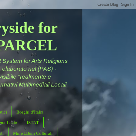
yside for
a PARCEL
System for Arts Religions
 elaborato nel (PAS) -
ivisibile "realmente e
rmativi Multimediali Locali
tici
Borghi d'Italia
ena Lazio
ISTAT
ti
Minist.Beni Culturali