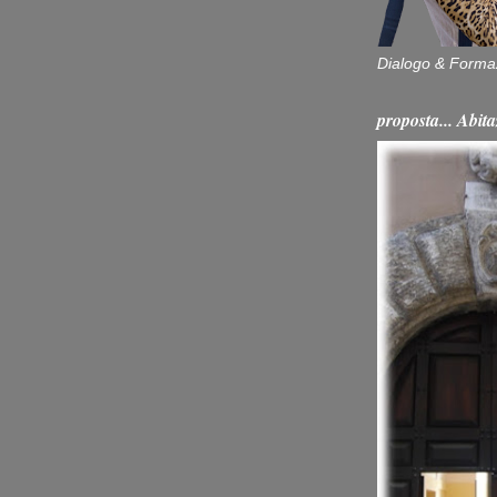
Dialogo & Forma
proposta... Ab