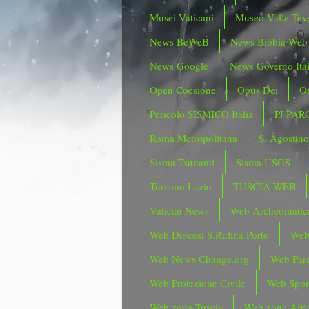
Musei Vaticani
Museo Valle Tev
News BeWeB
News Bibbia Web
News Google
News Governo Ita
Open Coesione
Opus Dei
Or
Pericolo SISMICO Italia
PJ PAR
Roma Metropolitana
S. Agostin
Sisma Tsunami
Sisma USGS
Turismo Lazio
TUSCIA WEB
Vatican News
Web Archeomatic
Web Diocesi S.Rufina Porto
Web
Web News Change.org
Web Parc
Web Protezione Civile
Web Spor
Web zona Tuscia
Web zone Afri