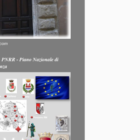
.com
PNRR - Piano Nazionale di
enza