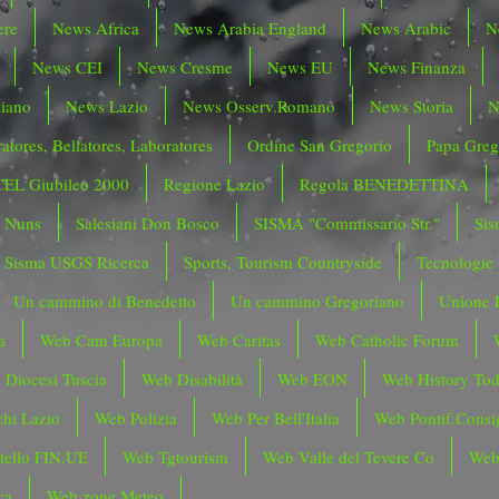
ere
News Africa
News Arabia England
News Arabic
N
News CEI
News Cresme
News EU
News Finanza
liano
News Lazio
News Osserv.Romano
News Storia
N
atores, Bellatores, Laboratores
Ordine San Gregorio
Papa Greg
CEL Giubileo 2000
Regione Lazio
Regola BENEDETTINA
o Nuns
Salesiani Don Bosco
SISMA "Commissario Str."
Sis
Sisma USGS Ricerca
Sports, Tourism Countryside
Tecnologie
Un cammino di Benedetto
Un cammino Gregoriano
Unione 
a
Web Cam Europa
Web Caritas
Web Catholic Forum
 Diocesi Tuscia
Web Disabilità
Web EON
Web History To
hi Lazio
Web Polizia
Web Per Bell'Italia
Web Pontif.Consig
tello FIN.UE
Web Tgtourism
Web Valle del Tevere Co
Web
ca
Web zone Meteo