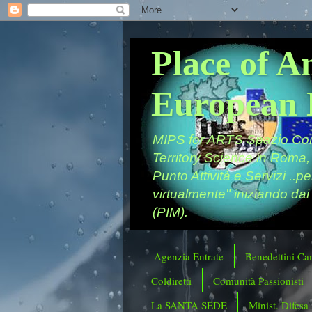
Place of A
European 
MIPS for ARTS Spazio Comu
Territory Science in Roma,
Punto Attività e Servizi ..p
virtualmente" iniziando dai
(PIM).
Agenzia Entrate
Benedettini Ca
Coldiretti
Comunità Passionisti
La SANTA SEDE
Minist. Difesa