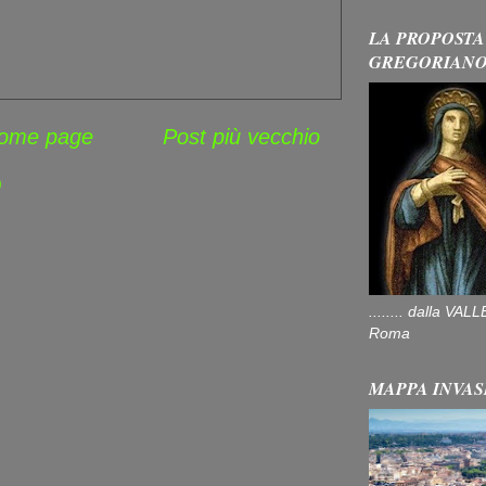
LA PROPOSTA
GREGORIAN
ome page
Post più vecchio
)
........ dalla V
Roma
MAPPA INVAS