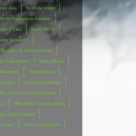
ews Asia
News Avvenire
News Fondazione Lepanto
ews T Cina
News TG 24
orio "pensiero"
Restauro & Conservazione
ma Italia Mondo
Sisma Rischi
 Emergenti
Turismo Italia
Europea
Università Cattolica
Web Diocesi Civita Castellana
day
Web Musei Comune Roma
lio Unità Cristiani
 Visure
Web zona Incentivi