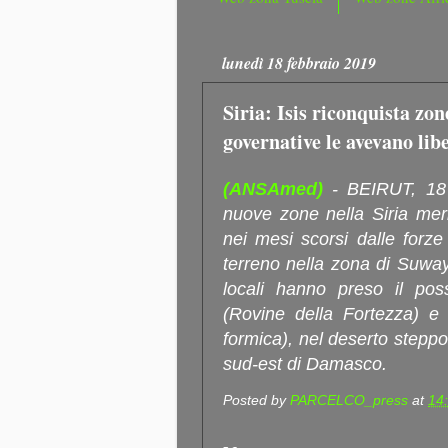
lunedì 18 febbraio 2019
Siria: Isis riconquista zon
governative le avevano lib
(ANSAmed)
- BEIRUT, 18 F
nuove zone nella Siria mer
nei mesi scorsi dalle forze 
terreno nella zona di Suwayd
locali hanno preso il po
(Rovine della Fortezza) e
formica), nel deserto stepp
sud-est di Damasco.
Posted by
PARCELCO_press
at
14