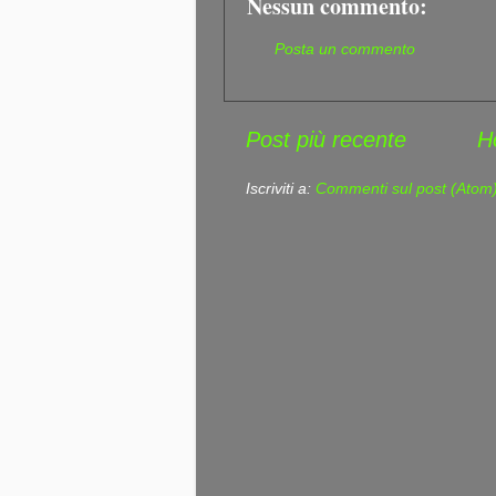
Nessun commento:
Posta un commento
Post più recente
H
Iscriviti a:
Commenti sul post (Atom