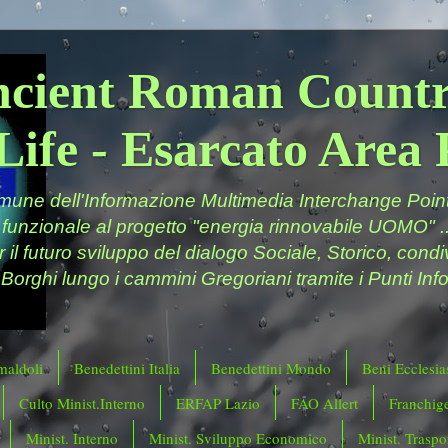
ncient Roman Countr
Life - Esarcato Are
ne dell'Informazione Multimedia Interchange Point 
 funzionale al progetto "energia rinnovabile UOMO" ..
er il futuro sviluppo del dialogo Sociale, Storico, cond
 Borghi lungo i cammini Gregoriani tramite i Punti Info
maldoli
Benedettini Italia
Benedettini Mondo
Beni Ecclesias
Culto Minist.Interno
ERFAP Lazio
FAO Allert
Franchig
Minist. Interno
Minist. Sviluppo Economico
Minist. Traspor