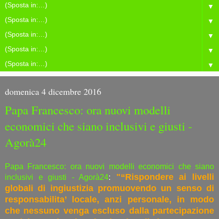
▼
▼
▼
▼
▼
domenica 4 dicembre 2016
Papa Francesco: ora nuovi modelli
economici che siano inclusivi e giusti -
Agorà24
Papa Francesco: ora nuovi modelli economici che siano
"“Rispondere ai livelli
inclusivi e giusti - Agorà24
:
globali di ingiustizia promuovendo un senso di
responsabilita’ locale, anzi personale, in modo
che nessuno venga escluso dalla partecipazione