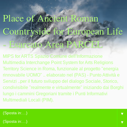
Place of Ancient Roman
Countryside for European Life
- Esarcato Area PARCEL
MIPS for ARTS Spazio Comune dell'Informazione
Multimedia Interchange Point System for Arts Religions
Territory Science in Roma, funzionale al progetto "energia
rinnovabile UOMO" .. elaborato nel (PAS) - Punto Attività e
Servizi ..per il futuro sviluppo del dialogo Sociale, Storico,
condivisibile "realmente e virtualmente" iniziando dai Borghi
lungo i cammini Gregoriani tramite i Punti Informativi
Multimediali Locali (PIM).
▼
▼