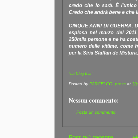
credo che lo sarà. È l'unic
Credo che andrà bene e che la
CINQUE ANNI DI GUERRA. Dati
esplosa nel marzo del 2011 
250mila persone e ne ha costret
numero delle vittime, come ha
per la Siria Staffan de Mistura,
'via Blog this'
Posted by
PARCELCO_press
at
10
Nessun commento:
Posta un commento
Post più recente
H