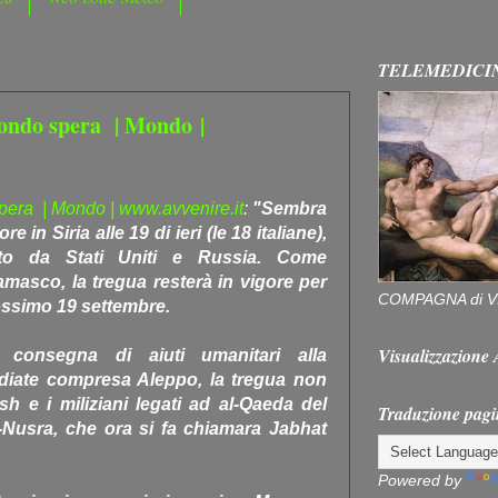
TELEMEDICI
 mondo spera | Mondo |
 spera | Mondo | www.avvenire.it
:
"Sembra
e in Siria alle 19 di ieri (le 18 italiane),
to da Stati Uniti e Russia. Come
amasco, la tregua resterà in vigore per
COMPAGNA di V
rossimo 19 settembre.
Visualizzazion
 consegna di aiuti umanitari alla
diate compresa Aleppo, la tregua non
esh e i miliziani legati ad al-Qaeda del
Traduzione pagi
Nusra, che ora si fa chiamara Jabhat
Powered by