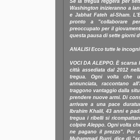
Se la tregua reggerà per set
Washington inizieranno a lan
e Jabhat Fateh al-Sham. L'Es
pronto a "collaborare pe
preoccupato per il giovament
questa pausa di sette giorni 
ANALISI Ecco tutte le incognit
VOCI DA ALEPPO. È scarsa la 
città assediata dal 2012 nell
tregua. Ogni volta che un
annunciata, raccontano all
traggono vantaggio dalla situ
prendere nuove armi. Di conse
arrivare a una pace duratu
Ibrahim Khalil, 43 anni e pad
tregua i ribelli si ricompatt
colpire Aleppo. Ogni volta che
ne pagano il prezzo". Per 
Muhammad Burri, dice di "spe