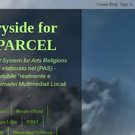
yside for
a PARCEL
System for Arts Religions
 elaborato nel (PAS) -
ivisibile "realmente e
rmativi Multimediali Locali
tici
Borghi d'Italia
ena Lazio
ISTAT
ti
Minist.Beni Culturali