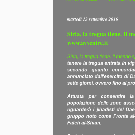
martedì 13 settembre 2016
Siria, la tregua tiene. Il
www.avvenire.it
Siria, la tregua tiene. Il mondo
tenere la tregua entrata in vigor
secondo quanto concorda
annunciato dall'esercito di D
sette giorni, ovvero fino al p
Attuata per consentire la
popolazione delle zone asse
riguarderà i jihadisti del Da
gruppo noto come Fronte al-
Fateh al-Sham.