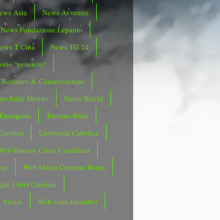
ews Asia
News Avvenire
News Fondazione Lepanto
ews T Cina
News TG 24
orio "pensiero"
Restauro & Conservazione
ma Italia Mondo
Sisma Rischi
 Emergenti
Turismo Italia
Europea
Università Cattolica
Web Diocesi Civita Castellana
day
Web Musei Comune Roma
lio Unità Cristiani
 Visure
Web zona Incentivi