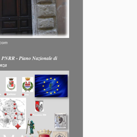
.com
PNRR - Piano Nazionale di
enza