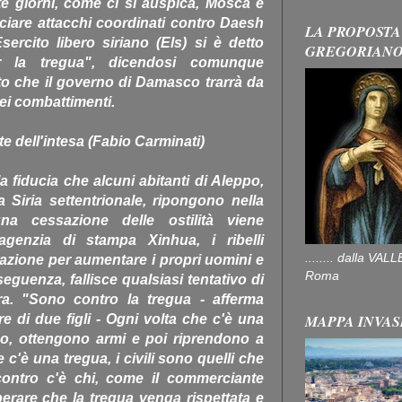
te giorni, come ci si auspica, Mosca e
ciare attacchi coordinati contro Daesh
LA PROPOSTA
ercito libero siriano (Els) si è detto
GREGORIAN
r la tregua", dicendosi comunque
o che il governo di Damasco trarrà da
dei combattimenti.
e dell'intesa (Fabio Carminati)
fiducia che alcuni abitanti di Aleppo,
a Siria settentrionale, ripongono nella
a cessazione delle ostilità viene
'agenzia di stampa Xinhua, i ribelli
........ dalla V
azione per aumentare i propri uomini e
Roma
guenza, fallisce qualsiasi tentativo di
ra. "Sono contro la tregua - afferma
MAPPA INVAS
re di due figli - Ogni volta che c'è una
ano, ottengono armi e poi riprendono a
 c'è una tregua, i civili sono quelli che
contro c'è chi, come il commerciante
rare che la tregua venga rispettata e