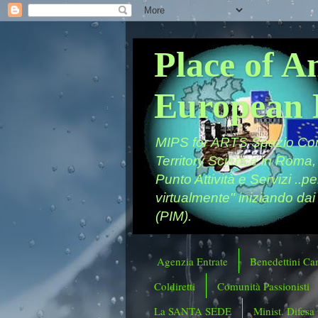
Place of A
European 
MIPS for ARTS Spazio Comu
Territory Science in Roma,
Punto Attività e Servizi ..p
virtualmente" iniziando dai
(PIM).
Agenzia Entrate
Benedettini Ca
Coldiretti
Comunità Passionisti
La SANTA SEDE
Minist. Difesa