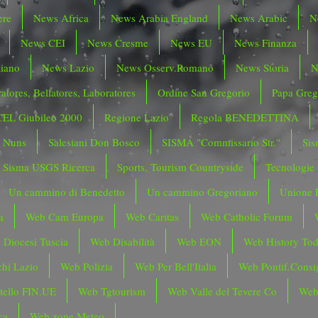
ere
News Africa
News Arabia England
News Arabic
N
News CEI
News Cresme
News EU
News Finanza
liano
News Lazio
News Osserv.Romano
News Storia
N
atores, Bellatores, Laboratores
Ordine San Gregorio
Papa Greg
CEL Giubileo 2000
Regione Lazio
Regola BENEDETTINA
o Nuns
Salesiani Don Bosco
SISMA "Commissario Str."
Sis
Sisma USGS Ricerca
Sports, Tourism Countryside
Tecnologie
Un cammino di Benedetto
Un cammino Gregoriano
Unione 
a
Web Cam Europa
Web Caritas
Web Catholic Forum
 Diocesi Tuscia
Web Disabilità
Web EON
Web History To
hi Lazio
Web Polizia
Web Per Bell'Italia
Web Pontif.Consig
tello FIN.UE
Web Tgtourism
Web Valle del Tevere Co
Web
ca
Web zone Meteo