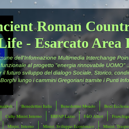
ncient Roman Countr
Life - Esarcato Are
ne dell'Informazione Multimedia Interchange Point 
 funzionale al progetto "energia rinnovabile UOMO" ..
er il futuro sviluppo del dialogo Sociale, Storico, cond
 Borghi lungo i cammini Gregoriani tramite i Punti Info
maldoli
Benedettini Italia
Benedettini Mondo
Beni Ecclesias
Culto Minist.Interno
ERFAP Lazio
FAO Allert
Franchig
Minist. Interno
Minist. Sviluppo Economico
Minist. Traspor