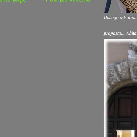
)
Dialogo & Forma
proposta... Ab