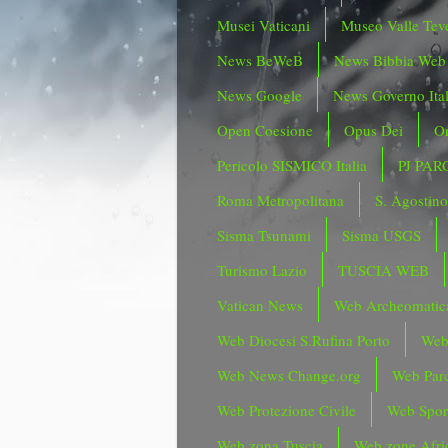
Musei Vaticani
Museo Valle Tev
News BeWeB
News Bibbia Web
News Google
News Governo Ita
Open Coesione
Opus Dei
Or
Pericolo SISMICO Italia
PJ PAR
Roma Metropolitana
S. Agostin
Sisma Tsunami
Sisma USGS
Turismo Lazio
TUSCIA WEB
Vatican News
Web Archeomatic
Web Diocesi S.Rufina Porto
Web
Web News Change.org
Web Parc
Web Protezione Civile
Web Spor
Web zona Tuscia
Web zone Afri