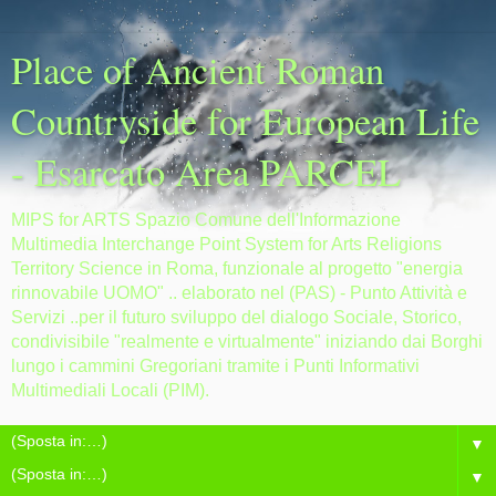
Place of Ancient Roman
Countryside for European Life
- Esarcato Area PARCEL
MIPS for ARTS Spazio Comune dell'Informazione
Multimedia Interchange Point System for Arts Religions
Territory Science in Roma, funzionale al progetto "energia
rinnovabile UOMO" .. elaborato nel (PAS) - Punto Attività e
Servizi ..per il futuro sviluppo del dialogo Sociale, Storico,
condivisibile "realmente e virtualmente" iniziando dai Borghi
lungo i cammini Gregoriani tramite i Punti Informativi
Multimediali Locali (PIM).
▼
▼