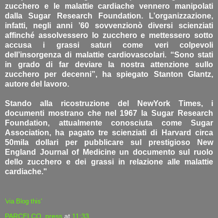
zucchero e le malattie cardiache vennero manipolati
dalla Sugar Research Foundation. L’organizzazione,
infatti, negli anni ’60 sovvenzionò diversi scienziati
affinché assolvessero lo zucchero e mettessero sotto
accusa i grassi saturi come veri colpevoli
dell’insorgenza di malattie cardiovascolari. “Sono stati
in grado di far deviare la nostra attenzione sullo
zucchero per decenni”, ha spiegato Stanton Glantz,
autore del lavoro.
Stando alla ricostruzione del NewYork Times, i
documenti mostrano che nel 1967 la Sugar Research
Foundation, attualmente conosciuta come Sugar
Association, ha pagato tre scienziati di Harvard circa
50mila dollari per pubblicare sul prestigioso New
England Journal of Medicine un documento sul ruolo
dello zucchero e dei grassi in relazione alle malattie
cardiache."
'via Blog this'
PARCELCO_press
at
11:33