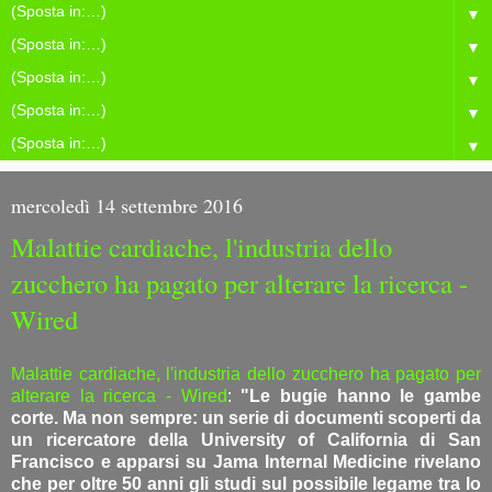
▼
▼
▼
▼
▼
mercoledì 14 settembre 2016
Malattie cardiache, l'industria dello
zucchero ha pagato per alterare la ricerca -
Wired
Malattie cardiache, l'industria dello zucchero ha pagato per
alterare la ricerca - Wired
:
"Le bugie hanno le gambe
corte. Ma non sempre: un serie di documenti scoperti da
un ricercatore della University of California di San
Francisco e apparsi su Jama Internal Medicine rivelano
che per oltre 50 anni gli studi sul possibile legame tra lo