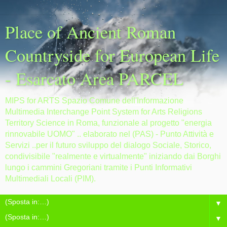
Place of Ancient Roman
Countryside for European Life
- Esarcato Area PARCEL
MIPS for ARTS Spazio Comune dell'Informazione
Multimedia Interchange Point System for Arts Religions
Territory Science in Roma, funzionale al progetto "energia
rinnovabile UOMO" .. elaborato nel (PAS) - Punto Attività e
Servizi ..per il futuro sviluppo del dialogo Sociale, Storico,
condivisibile "realmente e virtualmente" iniziando dai Borghi
lungo i cammini Gregoriani tramite i Punti Informativi
Multimediali Locali (PIM).
▼
▼