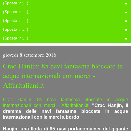
▼
▼
▼
▼
▼
giovedì 8 settembre 2016
Crac Hanjin: 85 navi fantasma bloccate in
acque internazionali con merci -
Affaritaliani.it
Crac Hanjin: 85 navi fantasma bloccate in acque
internazionali con merci - Affaritaliani.it
:
"Crac Hanjin, il
dramma delle navi fantasma bloccate in acque
internazionali con le merci a bordo
Hanjin, una flotta di 85 navi portacontainer del gigante