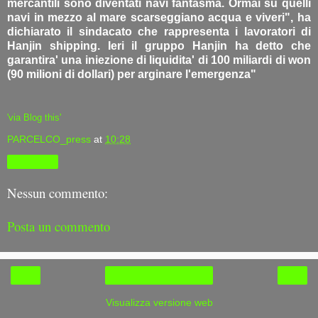
mercantili sono diventati navi fantasma. Ormai su quelli
navi in mezzo al mare scarseggiano acqua e viveri", ha
dichiarato il sindacato che rappresenta i lavoratori di
Hanjin shipping. Ieri il gruppo Hanjin ha detto che
garantira' una iniezione di liquidita' di 100 miliardi di won
(90 milioni di dollari) per arginare l'emergenza"
'via Blog this'
PARCELCO_press
at
10:28
Condividi
Nessun commento:
Posta un commento
‹
›
Home page
Visualizza versione web