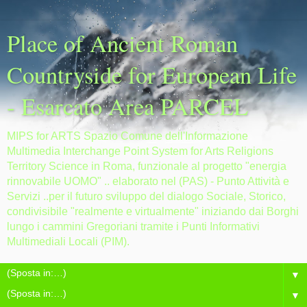
Place of Ancient Roman
Countryside for European Life
- Esarcato Area PARCEL
MIPS for ARTS Spazio Comune dell'Informazione
Multimedia Interchange Point System for Arts Religions
Territory Science in Roma, funzionale al progetto "energia
rinnovabile UOMO" .. elaborato nel (PAS) - Punto Attività e
Servizi ..per il futuro sviluppo del dialogo Sociale, Storico,
condivisibile "realmente e virtualmente" iniziando dai Borghi
lungo i cammini Gregoriani tramite i Punti Informativi
Multimediali Locali (PIM).
▼
▼