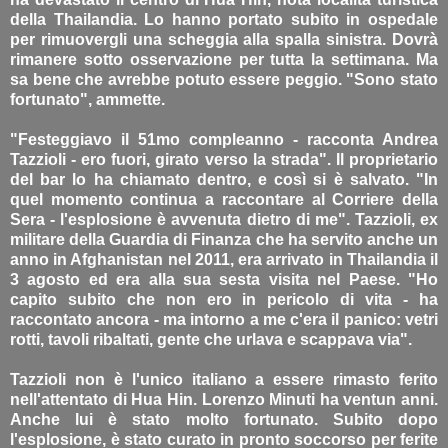
della Thailandia. Lo hanno portato subito in ospedale
per rimuovergli una scheggia alla spalla sinistra. Dovrà
rimanere sotto osservazione per tutta la settimana. Ma
sa bene che avrebbe potuto essere peggio. "Sono stato
fortunato", ammette.
"Festeggiavo il 51mo compleanno - racconta Andrea
Tazzioli - ero fuori, girato verso la strada". Il proprietario
del bar lo ha chiamato dentro, e così si è salvato. "In
quel momento continua a raccontare al Corriere della
Sera - l'esplosione è avvenuta dietro di me". Tazzioli, ex
militare della Guardia di Finanza che ha servito anche un
anno in Afghanistan nel 2011, era arrivato in Thailandia il
3 agosto ed era alla sua sesta visita nel Paese. "Ho
capito subito che non ero in pericolo di vita - ha
raccontato ancora - ma intorno a me c'era il panico: vetri
rotti, tavoli ribaltati, gente che urlava e scappava via".
Tazzioli non è l'unico italiano a essere rimasto ferito
nell'attentato di Hua Hin. Lorenzo Minuti ha ventun anni.
Anche lui è stato molto fortunato. Subito dopo
l'esplosione, è stato curato in pronto soccorso per ferite