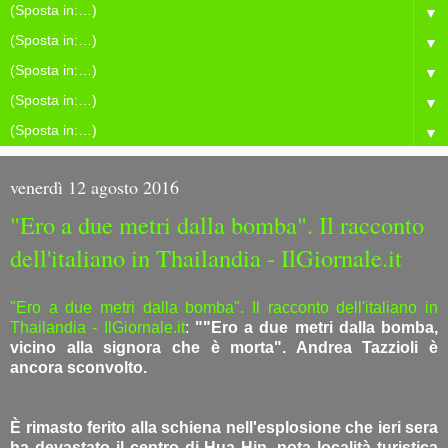
▼
▼
▼
▼
▼
venerdì 12 agosto 2016
"Ero a due metri dalla bomba". Il racconto
dell'italiano in Thailandia - IlGiornale.it
"Ero a due metri dalla bomba". Il racconto dell'italiano in
Thailandia - IlGiornale.it
:
""Ero a due metri dalla bomba,
vicino alla signora che è morta". Andrea Tazzioli è
ancora sconvolto.
È rimasto ferito alla schiena nell'esplosione che ieri sera
ha devastato il centro di Hua Hin, nota località turistica