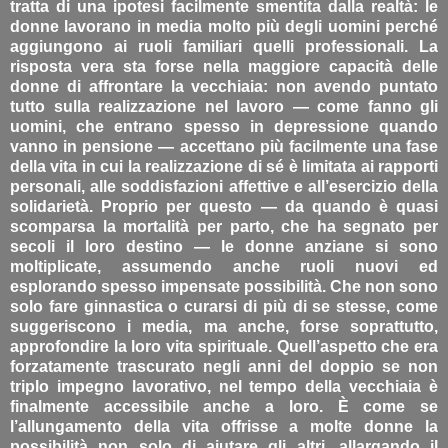
tratta di una ipotesi facilmente smentita dalla realtà: le
donne lavorano in media molto più degli uomini perché
aggiungono ai ruoli familiari quelli professionali. La
risposta vera sta forse nella maggiore capacità delle
donne di affrontare la vecchiaia: non avendo puntato
tutto sulla realizzazione nel lavoro — come fanno gli
uomini, che entrano spesso in depressione quando
vanno in pensione — accettano più facilmente una fase
della vita in cui la realizzazione di sé è limitata ai rapporti
personali, alle soddisfazioni affettive e all’esercizio della
solidarietà. Proprio per questo — da quando è quasi
scomparsa la mortalità per parto, che ha segnato per
secoli il loro destino — le donne anziane si sono
moltiplicate, assumendo anche ruoli nuovi ed
esplorando spesso impensate possibilità. Che non sono
solo fare ginnastica o curarsi di più di se stesse, come
suggeriscono i media, ma anche, forse soprattutto,
approfondire la loro vita spirituale. Quell’aspetto che era
forzatamente trascurato negli anni del doppio se non
triplo impegno lavorativo, nel tempo della vecchiaia è
finalmente accessibile anche a loro. È come se
l’allungamento della vita offrisse a molte donne la
possibilità non solo di aiutare gli altri, allargando il