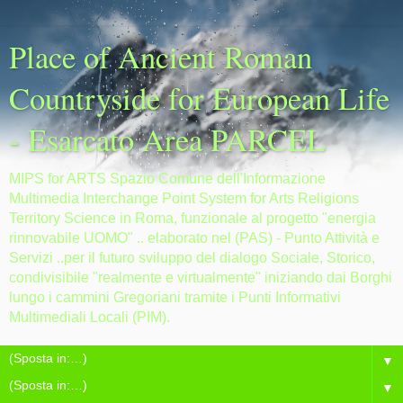
Place of Ancient Roman
Countryside for European Life
- Esarcato Area PARCEL
MIPS for ARTS Spazio Comune dell'Informazione
Multimedia Interchange Point System for Arts Religions
Territory Science in Roma, funzionale al progetto "energia
rinnovabile UOMO" .. elaborato nel (PAS) - Punto Attività e
Servizi ..per il futuro sviluppo del dialogo Sociale, Storico,
condivisibile "realmente e virtualmente" iniziando dai Borghi
lungo i cammini Gregoriani tramite i Punti Informativi
Multimediali Locali (PIM).
▼
▼