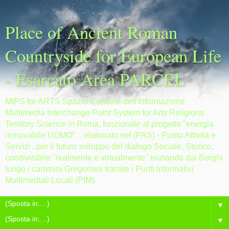
Place of Ancient Roman
Countryside for European Life
- Esarcato Area PARCEL
MIPS for ARTS Spazio Comune dell'Informazione
Multimedia Interchange Point System for Arts Religions
Territory Science in Roma, funzionale al progetto "energia
rinnovabile UOMO" .. elaborato nel (PAS) - Punto Attività e
Servizi ..per il futuro sviluppo del dialogo Sociale, Storico,
condivisibile "realmente e virtualmente" iniziando dai Borghi
lungo i cammini Gregoriani tramite i Punti Informativi
Multimediali Locali (PIM).
▼
▼