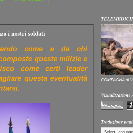
TELEMEDICI
a i nostri soldati
rendo come e da chi
composte queste milizie e
sco come certi leader
gliare questa eventualità
COMPAGNA di V
tarsi.
Visualizzazion
1
Traduzione pagi