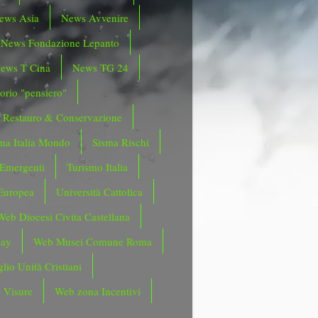
ews Asia
News Avvenire
News Fondazione Lepanto
ews T Cina
News TG 24
orio "pensiero"
Restauro & Conservazione
ma Italia Mondo
Sisma Rischi
 Emergenti
Turismo Italia
Europea
Università Cattolica
Web Diocesi Civita Castellana
day
Web Musei Comune Roma
lio Unità Cristiani
 Visure
Web zona Incentivi