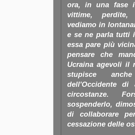
ora, in una fase 
vittime, perdite,
vediamo in lontanan
e se ne parla tutti
essa pare più vici
pensare che manda
Ucraina agevoli il 
stupisce anch
dell'Occidente di 
circostanze. F
sospenderlo, dimos
di collaborare p
cessazione delle ost