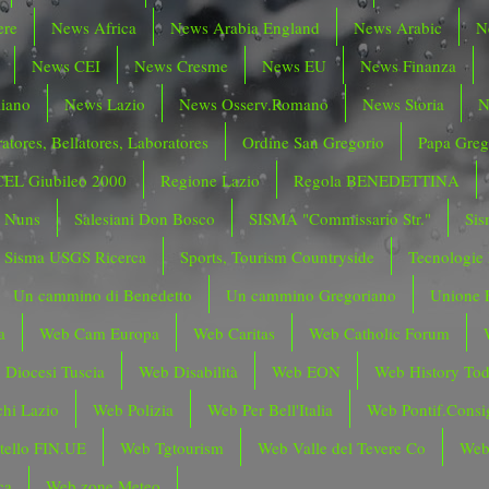
ere
News Africa
News Arabia England
News Arabic
N
News CEI
News Cresme
News EU
News Finanza
liano
News Lazio
News Osserv.Romano
News Storia
N
atores, Bellatores, Laboratores
Ordine San Gregorio
Papa Greg
CEL Giubileo 2000
Regione Lazio
Regola BENEDETTINA
o Nuns
Salesiani Don Bosco
SISMA "Commissario Str."
Sis
Sisma USGS Ricerca
Sports, Tourism Countryside
Tecnologie
Un cammino di Benedetto
Un cammino Gregoriano
Unione 
a
Web Cam Europa
Web Caritas
Web Catholic Forum
 Diocesi Tuscia
Web Disabilità
Web EON
Web History To
hi Lazio
Web Polizia
Web Per Bell'Italia
Web Pontif.Consig
tello FIN.UE
Web Tgtourism
Web Valle del Tevere Co
Web
ca
Web zone Meteo