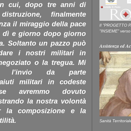
in cui, dopo tre anni di
 distruzione, finalmente
za il miraggio della pace
Il "PROGETTO P
"INSIEME" verso u
 i dì e giorno dopo giorno
na.
Soltanto un pazzo può
Assistenza ed Ac
re i nostri militari in
negoziato o la tregua. Mi
e l'invio da parte
aiuti militari in codeste
orse avremmo dovuto
trando la nostra volontà
er la composizione e la
ilità.
Sanità Territorial