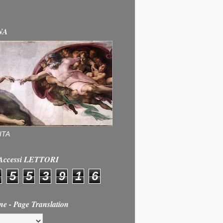
NA
ITA
e Accessi LETTORI
5
5
3
9
1
6
ne - Page Translation