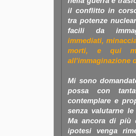
nella guerra e tras
il conflitto in cor
tra potenze nuclea
facili da imm
immediati, minaccia
morti, e qui mi
all'immaginazione de
Mi sono domandat
possa con tanta 
contemplare e pro
senza valutarne le 
Ma ancora di più 
ipotesi venga rim