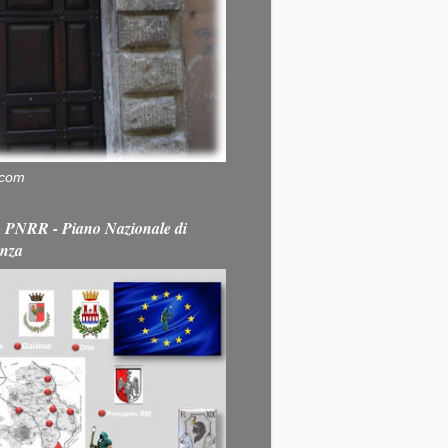
.com
PNRR - Piano Nazionale di
enza