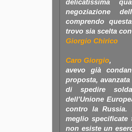
delicatissima qu
negoziazione d
comprendo questa
trovo sia scelta co
Giorgio Chirico
Caro Giorgio
,
avevo già condan
proposta, avanzata
di spedire solda
dell'Unione Europe
contro la Russia.
P
meglio specificate
non esiste un eser