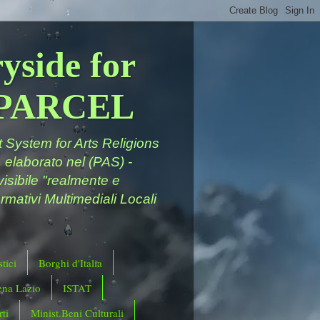
yside for
a PARCEL
System for Arts Religions
 elaborato nel (PAS) -
ivisibile "realmente e
rmativi Multimediali Locali
tici
Borghi d'Italia
ena Lazio
ISTAT
ti
Minist.Beni Culturali