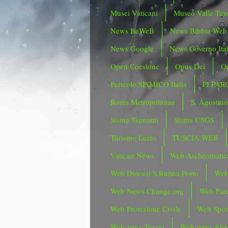
Musei Vaticani
Museo Valle Tev
News BeWeB
News Bibbia Web
News Google
News Governo Ita
Open Coesione
Opus Dei
Or
Pericolo SISMICO Italia
PJ PAR
Roma Metropolitana
S. Agostin
Sisma Tsunami
Sisma USGS
Turismo Lazio
TUSCIA WEB
Vatican News
Web Archeomatic
Web Diocesi S.Rufina Porto
Web
Web News Change.org
Web Parc
Web Protezione Civile
Web Spor
Web zona Tuscia
Web zone Afri