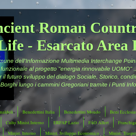
ncient Roman Countr
Life - Esarcato Are
ne dell'Informazione Multimedia Interchange Point 
 funzionale al progetto "energia rinnovabile UOMO" ..
er il futuro sviluppo del dialogo Sociale, Storico, cond
 Borghi lungo i cammini Gregoriani tramite i Punti Info
maldoli
Benedettini Italia
Benedettini Mondo
Beni Ecclesias
Culto Minist.Interno
ERFAP Lazio
FAO Allert
Franchig
Minist. Interno
Minist. Sviluppo Economico
Minist. Traspor