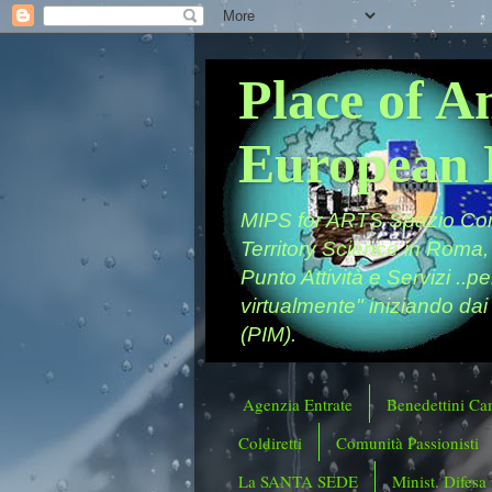
Place of A
European 
MIPS for ARTS Spazio Comu
Territory Science in Roma,
Punto Attività e Servizi ..p
virtualmente" iniziando dai
(PIM).
Agenzia Entrate
Benedettini Ca
Coldiretti
Comunità Passionisti
La SANTA SEDE
Minist. Difesa