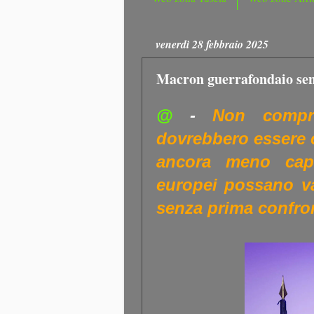
venerdì 28 febbraio 2025
Macron guerrafondaio senz
@
-
Non comp
dovrebbero essere 
ancora meno capi
europei possano va
senza prima confron