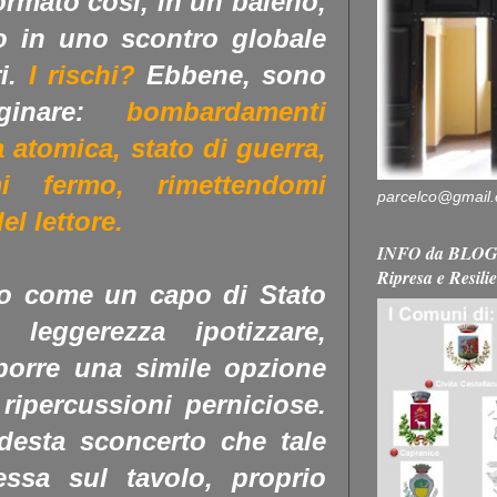
formato così, in un baleno,
so in uno scontro globale
ri.
I rischi?
Ebbene, sono
aginare:
bombardamenti
 atomica, stato di guerra,
 fermo, rimettendomi
parcelco@gmail
l lettore.
INFO da BLOG 
Ripresa e Resili
o come un capo di Stato
leggerezza ipotizzare,
porre una simile opzione
ripercussioni perniciose.
desta sconcerto che tale
essa sul tavolo, proprio