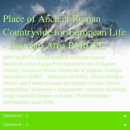
Place of Ancient Roman
Countryside for European Life
- Esarcato Area PARCEL
MIPS for ARTS Spazio Comune dell'Informazione
Multimedia Interchange Point System for Arts Religions
Territory Science in Roma, funzionale al progetto "energia
rinnovabile UOMO" .. elaborato nel (PAS) - Punto Attività e
Servizi ..per il futuro sviluppo del dialogo Sociale, Storico,
condivisibile "realmente e virtualmente" iniziando dai Borghi
lungo i cammini Gregoriani tramite i Punti Informativi
Multimediali Locali (PIM).
▼
▼