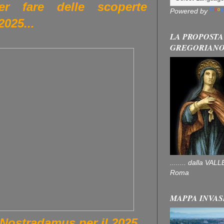
r fare delle scoperte
Powered by
2025...
LA PROPOSTA
GREGORIAN
........ dalla V
Roma
MAPPA INVAS
i Nostradamus per il 2025