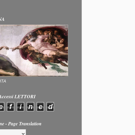
NA
ITA
e Accessi LETTORI
e
f
i
n
e
d
ne - Page Translation