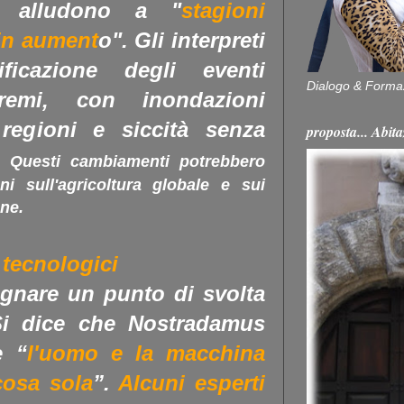
e alludono a "
stagioni
in aument
o".
Gli interpreti
ificazione degli eventi
Dialogo & Forma
tremi, con inondazioni
regioni e siccità senza
proposta... Ab
.
Questi cambiamenti potrebbero
ni sull'agricoltura globale e sui
ne.
 tecnologici
egnare un punto di svolta
 Si dice che Nostradamus
e “
l'uomo e la macchina
cosa sola
”.
Alcuni esperti