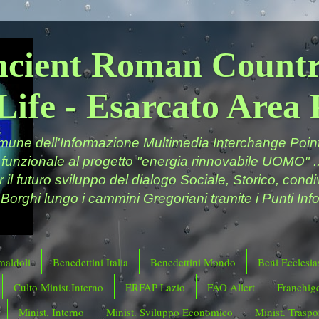
ncient Roman Countr
Life - Esarcato Are
ne dell'Informazione Multimedia Interchange Point 
 funzionale al progetto "energia rinnovabile UOMO" ..
er il futuro sviluppo del dialogo Sociale, Storico, cond
 Borghi lungo i cammini Gregoriani tramite i Punti Info
maldoli
Benedettini Italia
Benedettini Mondo
Beni Ecclesias
Culto Minist.Interno
ERFAP Lazio
FAO Allert
Franchig
Minist. Interno
Minist. Sviluppo Economico
Minist. Traspor