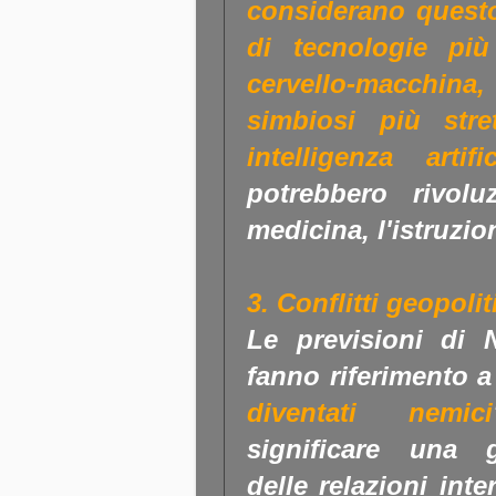
considerano quest
di tecnologie più
cervello-macchina
simbiosi più str
intelligenza artif
potrebbero rivol
medicina, l'istruzi
3. Conflitti geopolit
Le previsioni di 
fanno riferimento a
diventati nemici
significare una g
delle relazioni int