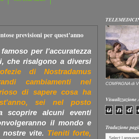
TELEMEDICI
ntose previsioni per quest'anno
famoso per l'accuratezza
i, che risalgono a diversi
ofezie di Nostradamus
randi cambiamenti nel
COMPAGNA di V
rioso di sapere cosa ha
Visualizzazion
st'anno, sei nel posto
u
n
d
 scoprire alcuni eventi
convolgeranno il mondo e
Traduzione pagi
 nostre vite.
Tieniti forte,