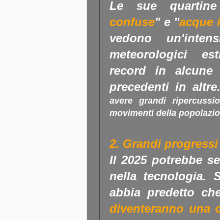
Le sue quartin
confuse
" e "
acque 
vedono un'intens
meteorologici es
record in alcune 
precedenti in altre
avere grandi ripercussio
movimenti della popolazio
2. Grandi progressi
Il 2025 potrebbe s
nella tecnologia.
abbia predetto ch
diventeranno una 