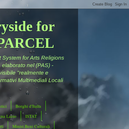
yside for
a PARCEL
System for Arts Religions
 elaborato nel (PAS) -
ivisibile "realmente e
rmativi Multimediali Locali
tici
Borghi d'Italia
ena Lazio
ISTAT
ti
Minist.Beni Culturali