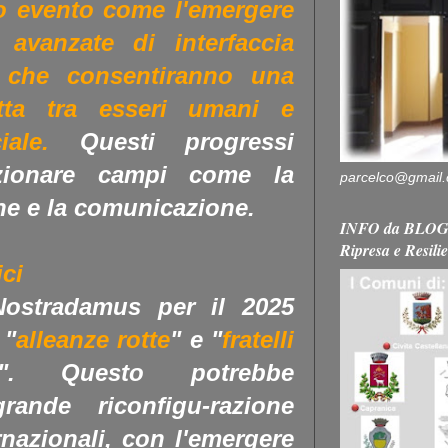
o evento come l'emergere
 avanzate di interfaccia
, che consentiranno una
etta tra esseri umani e
iciale.
Questi progressi
uzionare campi come la
parcelco@gmail
one e la comunicazione.
INFO da BLOG 
Ripresa e Resili
ici
Nostradamus per il 2025
 "
alleanze rotte
" e "
fratelli
".
Questo potrebbe
rande riconfigu-razione
ernazionali, con l'emergere