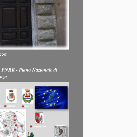
.com
PNRR - Piano Nazionale di
enza