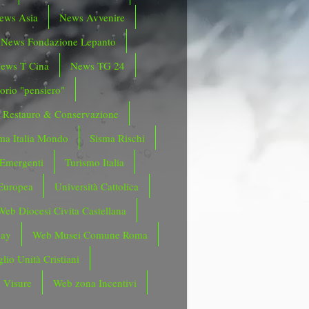
ews Asia
News Avvenire
News Fondazione Lepanto
ews T Cina
News TG 24
orio "pensiero"
Restauro & Conservazione
ma Italia Mondo
Sisma Rischi
 Emergenti
Turismo Italia
Europea
Università Cattolica
Web Diocesi Civita Castellana
day
Web Musei Comune Roma
lio Unità Cristiani
 Visure
Web zona Incentivi