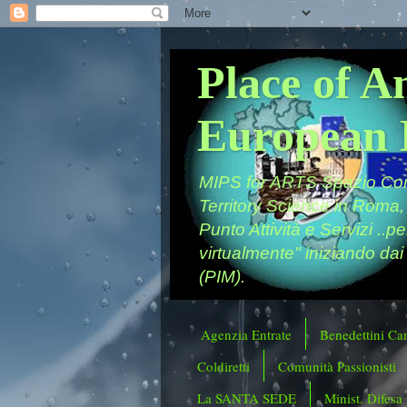
Place of A
European 
MIPS for ARTS Spazio Comu
Territory Science in Roma,
Punto Attività e Servizi ..p
virtualmente" iniziando dai
(PIM).
Agenzia Entrate
Benedettini Ca
Coldiretti
Comunità Passionisti
La SANTA SEDE
Minist. Difesa