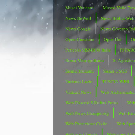
Musei Vaticani
Museo Valle Tev
News BeWeB
News Bibbia Web
News Google
News Governo Ita
Open Coesione
Opus Dei
Or
Pericolo SISMICO Italia
PJ PAR
Roma Metropolitana
S. Agostin
Sisma Tsunami
Sisma USGS
Turismo Lazio
TUSCIA WEB
Vatican News
Web Archeomatic
Web Diocesi S.Rufina Porto
Web
Web News Change.org
Web Parc
Web Protezione Civile
Web Spor
Web zona Tuscia
Web zone Afri