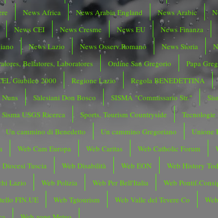
ere
News Africa
News Arabia England
News Arabic
N
News CEI
News Cresme
News EU
News Finanza
liano
News Lazio
News Osserv.Romano
News Storia
N
atores, Bellatores, Laboratores
Ordine San Gregorio
Papa Greg
CEL Giubileo 2000
Regione Lazio
Regola BENEDETTINA
o Nuns
Salesiani Don Bosco
SISMA "Commissario Str."
Sis
Sisma USGS Ricerca
Sports, Tourism Countryside
Tecnologie
Un cammino di Benedetto
Un cammino Gregoriano
Unione 
a
Web Cam Europa
Web Caritas
Web Catholic Forum
 Diocesi Tuscia
Web Disabilità
Web EON
Web History To
hi Lazio
Web Polizia
Web Per Bell'Italia
Web Pontif.Consig
tello FIN.UE
Web Tgtourism
Web Valle del Tevere Co
Web
ca
Web zone Meteo