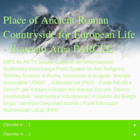
Place of Ancient Roman
Countryside for European Life
- Esarcato Area PARCEL
MIPS for ARTS Spazio Comune dell'Informazione
Multimedia Interchange Point System for Arts Religions
Territory Science in Roma, funzionale al progetto "energia
rinnovabile UOMO" .. elaborato nel (PAS) - Punto Attività e
Servizi ..per il futuro sviluppo del dialogo Sociale, Storico,
condivisibile "realmente e virtualmente" iniziando dai Borghi
lungo i cammini Gregoriani tramite i Punti Informativi
Multimediali Locali (PIM).
▼
▼