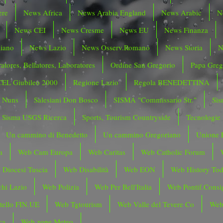
ere
News Africa
News Arabia England
News Arabic
N
News CEI
News Cresme
News EU
News Finanza
liano
News Lazio
News Osserv.Romano
News Storia
N
atores, Bellatores, Laboratores
Ordine San Gregorio
Papa Greg
CEL Giubileo 2000
Regione Lazio
Regola BENEDETTINA
o Nuns
Salesiani Don Bosco
SISMA "Commissario Str."
Sis
Sisma USGS Ricerca
Sports, Tourism Countryside
Tecnologie
Un cammino di Benedetto
Un cammino Gregoriano
Unione 
a
Web Cam Europa
Web Caritas
Web Catholic Forum
 Diocesi Tuscia
Web Disabilità
Web EON
Web History To
hi Lazio
Web Polizia
Web Per Bell'Italia
Web Pontif.Consig
tello FIN.UE
Web Tgtourism
Web Valle del Tevere Co
Web
ca
Web zone Meteo