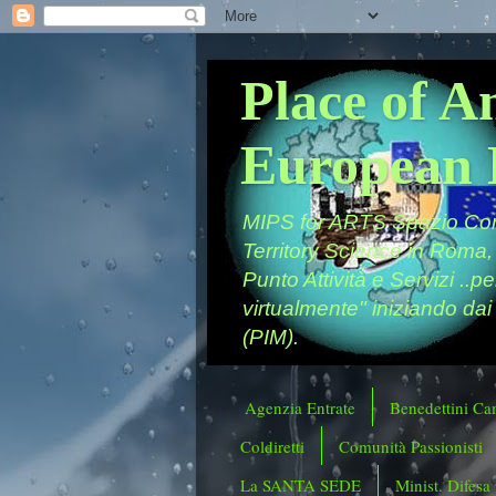
Place of A
European 
MIPS for ARTS Spazio Comu
Territory Science in Roma,
Punto Attività e Servizi ..p
virtualmente" iniziando dai
(PIM).
Agenzia Entrate
Benedettini Ca
Coldiretti
Comunità Passionisti
La SANTA SEDE
Minist. Difesa