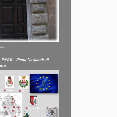
.com
PNRR - Piano Nazionale di
enza