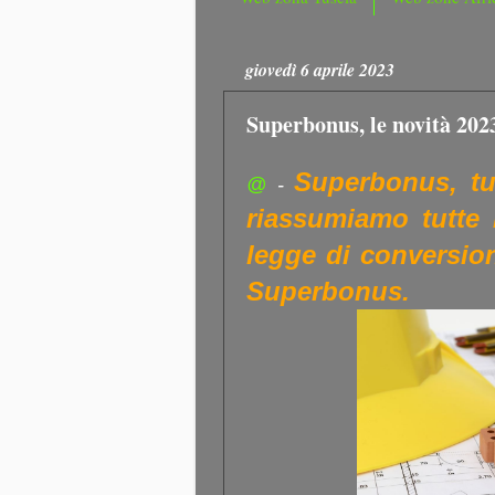
giovedì 6 aprile 2023
Superbonus, le novità 202
Superbonus, tut
@
-
riassumiamo tutte l
legge di conversion
Superbonus.