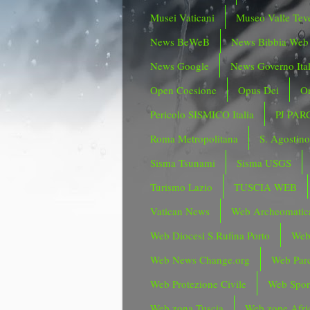
Musei Vaticani
Museo Valle Tev
News BeWeB
News Bibbia Web
News Google
News Governo Ita
Open Coesione
Opus Dei
Or
Pericolo SISMICO Italia
PJ PAR
Roma Metropolitana
S. Agostin
Sisma Tsunami
Sisma USGS
Turismo Lazio
TUSCIA WEB
Vatican News
Web Archeomatic
Web Diocesi S.Rufina Porto
Web
Web News Change.org
Web Parc
Web Protezione Civile
Web Spor
Web zona Tuscia
Web zone Afri