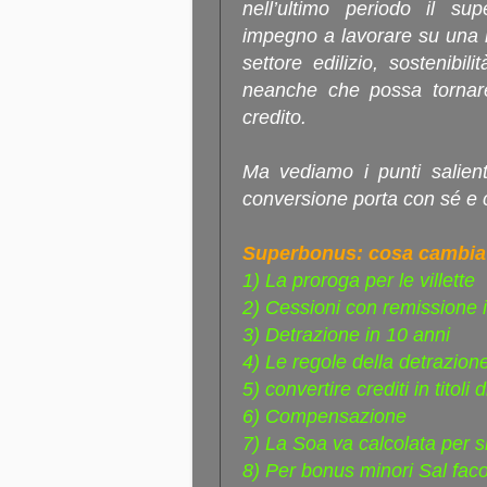
nell’ultimo periodo il s
impegno a lavorare su una 
settore edilizio, sostenibi
neanche che possa tornare
credito.
Ma vediamo i punti salien
conversione porta con sé e
Superbonus: cosa cambia?
1) La proroga per le villette
2) Cessioni con remissione 
3) Detrazione in 10 anni
4) Le regole della detrazion
5) convertire crediti in titoli 
6) Compensazione
7) La Soa va calcolata per s
8) Per bonus minori Sal facol