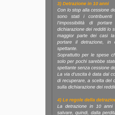
3) Detrazione in 10 anni
Con lo stop alla cessione del
sono stati i contribuenti 
l’impossibilità di porta
dichiarazione dei redditi lo
maggior parte dei casi la
portare il detrazione, in
spettante.
Soprattutto per le spese c
solo per pochi sarebbe stato
spettante senza cessione del
La via d’uscita è data dal c
di recuperare, a scelta del 
sulla dichiarazione dei reddit
4) Le regole della detrazio
La detrazione in 10 anni n
salvare, quindi, dalla perdi