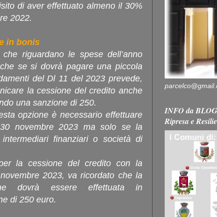
sito di aver effettuato almeno il 30%
bre 2022.
e in bonis
o che riguardano le spese dell’anno
che se si dovrà pagare una piccola
menti del Dl 11 del 2023 prevede,
parcelco@gmail
municare la cessione del credito anche
ndo una sanzione di 250.
INFO da BLOG 
uesta opzione è necessario effettuare
Ripresa e Resili
l 30 novembre 2023 ma solo se la
ntermediari finanziari o società di
er la cessione del credito con la
0 novembre 2023, va ricordato che la
ione dovrà essere effettuata in
e di 250 euro.