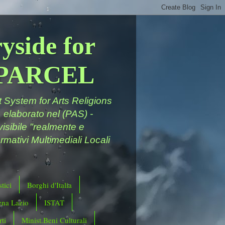
yside for
a PARCEL
System for Arts Religions
 elaborato nel (PAS) -
ivisibile "realmente e
rmativi Multimediali Locali
tici
Borghi d'Italia
ena Lazio
ISTAT
ti
Minist.Beni Culturali