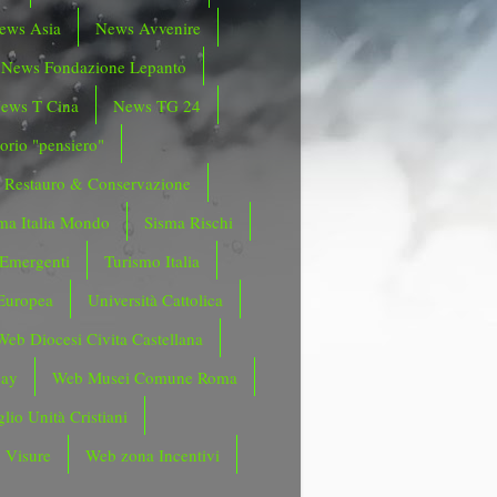
ews Asia
News Avvenire
News Fondazione Lepanto
ews T Cina
News TG 24
orio "pensiero"
Restauro & Conservazione
ma Italia Mondo
Sisma Rischi
 Emergenti
Turismo Italia
Europea
Università Cattolica
Web Diocesi Civita Castellana
day
Web Musei Comune Roma
lio Unità Cristiani
 Visure
Web zona Incentivi