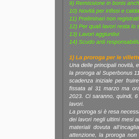
9) Remissione in bonis anc
10) Novità per infissi e calda
11) Preliminari non registrati
12) Per quali lavori resta lo 
13) Lavori aggiuntivi
14) Scudo anti responsabilit
1) La proroga per le villett
Una delle principali novità, 
la proroga al Superbonus 110%
scadenza iniziale per fruir
fissata al 31 marzo ma ora
2023. Ci saranno, quindi, 6
lavori.
La proroga si è resa necess
dei lavori negli ultimi mesi 
materiali dovuta all’incag
attenzione, la proroga non 