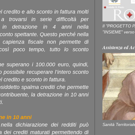
 credito e allo sconto in fattura molti
a trovarsi in serie difficoltà per
Il "PROGETTO P
re in detrazione in 4 anni nella
"INSIEME" verso u
 sconto spettante. Questo perché nella
 capienza fiscale non permette di
Assistenza ed Ac
 così poco tempo, tutto lo sconto
he superano i 100.000 euro, quindi,
 possibile recuperare l’intero sconto
 credito e sconto in fattura.
osiddetto spalma crediti che permette
contribuente, la detrazione in 10 anni
i.
ne in 10 anni
ella dichiarazione dei redditi può
Sanità Territorial
ta dei crediti maturati permettendo di