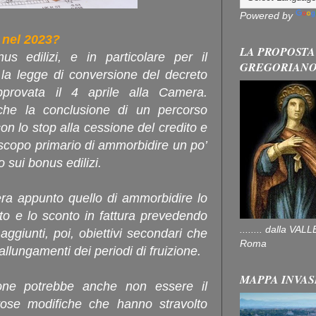
Powered by
 nel 2023?
LA PROPOSTA
s edilizi, e in particolare per il
GREGORIAN
a legge di conversione del decreto
pprovata il 4 aprile alla Camera.
che la conclusione di un percorso
con lo stop alla cessione del credito e
o scopo primario di ammorbidire un po’
o sui bonus edilizi.
era appunto quello di ammorbidire lo
ito e lo sconto in fattura prevedendo
........ dalla V
aggiunti, poi, obiettivi secondari che
Roma
llungamenti dei periodi di fruizione.
MAPPA INVAS
one potrebbe anche non essere il
rose modifiche che hanno stravolto