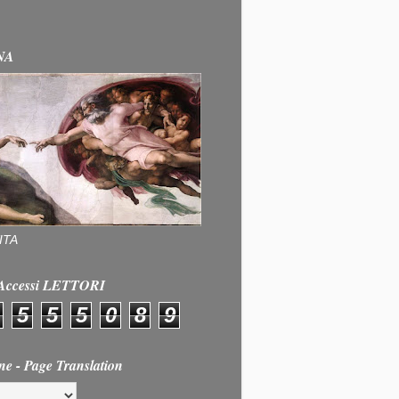
NA
ITA
e Accessi LETTORI
5
5
5
0
8
9
ne - Page Translation