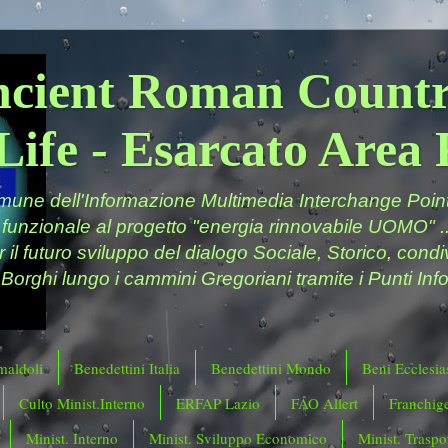
ncient Roman Countr
Life - Esarcato Are
ne dell'Informazione Multimedia Interchange Point 
 funzionale al progetto "energia rinnovabile UOMO" ..
er il futuro sviluppo del dialogo Sociale, Storico, cond
 Borghi lungo i cammini Gregoriani tramite i Punti Info
maldoli
Benedettini Italia
Benedettini Mondo
Beni Ecclesias
Culto Minist.Interno
ERFAP Lazio
FAO Allert
Franchig
Minist. Interno
Minist. Sviluppo Economico
Minist. Traspor