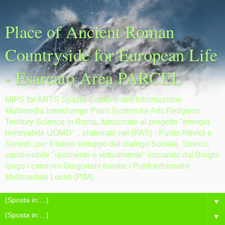
Place of Ancient Roman
Countryside for European Life
- Esarcato Area PARCEL
MIPS for ARTS Spazio Comune dell'Informazione
Multimedia Interchange Point System for Arts Religions
Territory Science in Roma, funzionale al progetto "energia
rinnovabile UOMO" .. elaborato nel (PAS) - Punto Attività e
Servizi ..per il futuro sviluppo del dialogo Sociale, Storico,
condivisibile "realmente e virtualmente" iniziando dai Borghi
lungo i cammini Gregoriani tramite i Punti Informativi
Multimediali Locali (PIM).
▼
▼