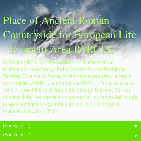
Place of Ancient Roman
Countryside for European Life
- Esarcato Area PARCEL
MIPS for ARTS Spazio Comune dell'Informazione
Multimedia Interchange Point System for Arts Religions
Territory Science in Roma, funzionale al progetto "energia
rinnovabile UOMO" .. elaborato nel (PAS) - Punto Attività e
Servizi ..per il futuro sviluppo del dialogo Sociale, Storico,
condivisibile "realmente e virtualmente" iniziando dai Borghi
lungo i cammini Gregoriani tramite i Punti Informativi
Multimediali Locali (PIM).
▼
▼