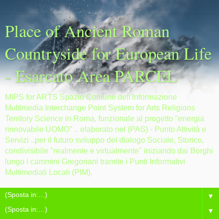
Place of Ancient Roman
Countryside for European Life
- Esarcato Area PARCEL
MIPS for ARTS Spazio Comune dell'Informazione
Multimedia Interchange Point System for Arts Religions
Territory Science in Roma, funzionale al progetto "energia
rinnovabile UOMO" .. elaborato nel (PAS) - Punto Attività e
Servizi ..per il futuro sviluppo del dialogo Sociale, Storico,
condivisibile "realmente e virtualmente" iniziando dai Borghi
lungo i cammini Gregoriani tramite i Punti Informativi
Multimediali Locali (PIM).
▼
▼