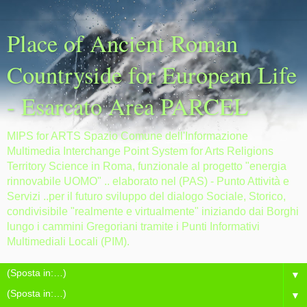
Place of Ancient Roman
Countryside for European Life
- Esarcato Area PARCEL
MIPS for ARTS Spazio Comune dell'Informazione
Multimedia Interchange Point System for Arts Religions
Territory Science in Roma, funzionale al progetto "energia
rinnovabile UOMO" .. elaborato nel (PAS) - Punto Attività e
Servizi ..per il futuro sviluppo del dialogo Sociale, Storico,
condivisibile "realmente e virtualmente" iniziando dai Borghi
lungo i cammini Gregoriani tramite i Punti Informativi
Multimediali Locali (PIM).
▼
▼