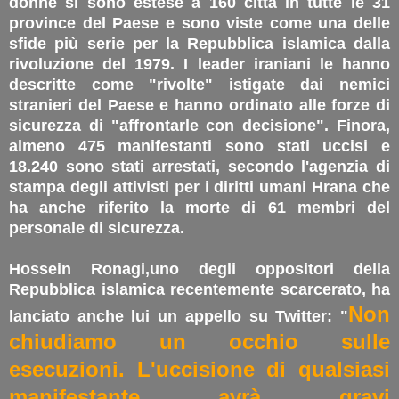
donne si sono estese a 160 città in tutte le 31
province del Paese e sono viste come una delle
sfide più serie per la Repubblica islamica dalla
rivoluzione del 1979. I leader iraniani le hanno
descritte come "rivolte" istigate dai nemici
stranieri del Paese e hanno ordinato alle forze di
sicurezza di "affrontarle con decisione". Finora,
almeno 475 manifestanti sono stati uccisi e
18.240 sono stati arrestati, secondo l'agenzia di
stampa degli attivisti per i diritti umani Hrana che
ha anche riferito la morte di 61 membri del
personale di sicurezza.
Hossein Ronagi,uno degli oppositori della
Repubblica islamica recentemente scarcerato, ha
Non
lanciato anche lui un appello su Twitter: "
chiudiamo un occhio sulle
esecuzioni. L'uccisione di qualsiasi
manifestante avrà gravi