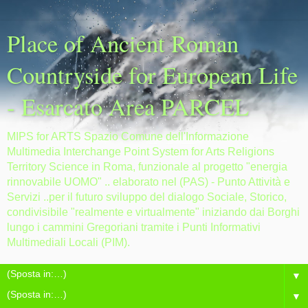
Place of Ancient Roman
Countryside for European Life
- Esarcato Area PARCEL
MIPS for ARTS Spazio Comune dell'Informazione
Multimedia Interchange Point System for Arts Religions
Territory Science in Roma, funzionale al progetto "energia
rinnovabile UOMO" .. elaborato nel (PAS) - Punto Attività e
Servizi ..per il futuro sviluppo del dialogo Sociale, Storico,
condivisibile "realmente e virtualmente" iniziando dai Borghi
lungo i cammini Gregoriani tramite i Punti Informativi
Multimediali Locali (PIM).
▼
▼