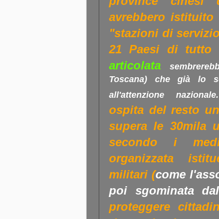
province cinesi
avrebbero istituito
"stazioni di servizi
21 Paesi di tutt
articolata
sembrerebb
Toscana) che già lo s
all'attenzione nazionale.
ospita del resto u
supera le 30mila u
secondo i medi
organizzata isti
militari (
come l'ass
poi sgominata dall
proteggere cittadin