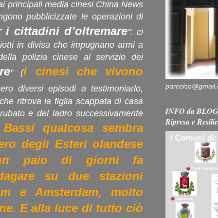
dai principali media cinesi China News
ngono pubblicizzate le operazioni di
r i cittadini d’oltremare
": ci
iotti in divisa che impugnano armi a
ella polizia cinese al servizio dei
re
i cinesi che vivono
" (
parcelco@gmail
ero diversi episodi a testimoniarlo,
he ritrova la figlia scappata di casa
INFO da BLOG 
rubato e del ladro successivamente
Ripresa e Resili
 Bassi qualcosa sembra
ero degli Esteri olandese
un paio di giorni fa
ndagare su due stazioni
dam e Amsterdam, molto
ane. E alla luce di tutto ciò