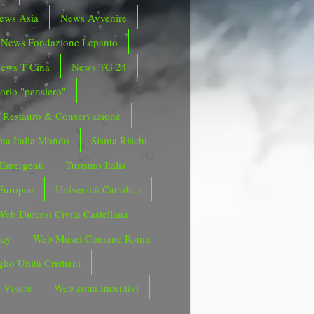
ews Asia
News Avvenire
News Fondazione Lepanto
ews T Cina
News TG 24
orio "pensiero"
Restauro & Conservazione
ma Italia Mondo
Sisma Rischi
 Emergenti
Turismo Italia
Europea
Università Cattolica
Web Diocesi Civita Castellana
day
Web Musei Comune Roma
lio Unità Cristiani
 Visure
Web zona Incentivi