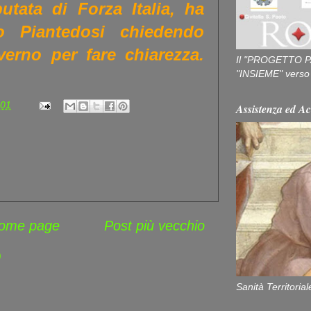
utata di Forza Italia, ha
ro Piantedosi chiedendo
verno per fare chiarezza.
Il "PROGETTO P
"INSIEME" verso u
:01
Assistenza ed Ac
ome page
Post più vecchio
)
Sanità Territorial