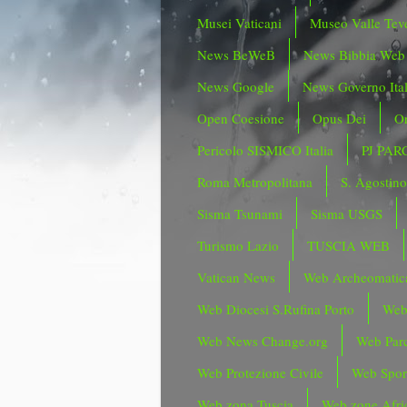
Musei Vaticani
Museo Valle Tev
News BeWeB
News Bibbia Web
News Google
News Governo Ita
Open Coesione
Opus Dei
Or
Pericolo SISMICO Italia
PJ PAR
Roma Metropolitana
S. Agostin
Sisma Tsunami
Sisma USGS
Turismo Lazio
TUSCIA WEB
Vatican News
Web Archeomatic
Web Diocesi S.Rufina Porto
Web
Web News Change.org
Web Parc
Web Protezione Civile
Web Spor
Web zona Tuscia
Web zone Afri