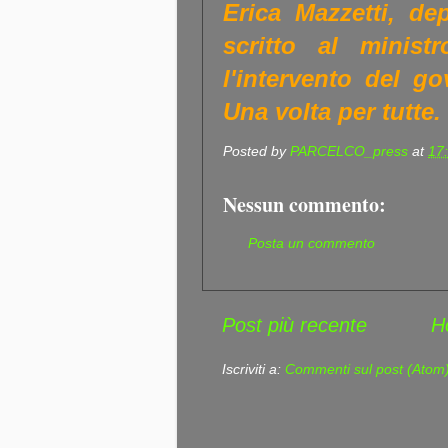
Erica Mazzetti, dep
scritto al minist
l'intervento del go
Una volta per tutte.
Posted by
PARCELCO_press
at
17
Nessun commento:
Posta un commento
Post più recente
H
Iscriviti a:
Commenti sul post (Atom