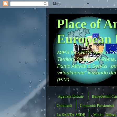
Place of A
European 
MIPS for ARTS Spazio Comu
Territory Science in Roma,
Punto Attività e Servizi ..p
virtualmente" iniziando dai
(PIM).
Agenzia Entrate
Benedettini Ca
Coldiretti
Comunità Passionisti
La SANTA SEDE
Minist. Difesa