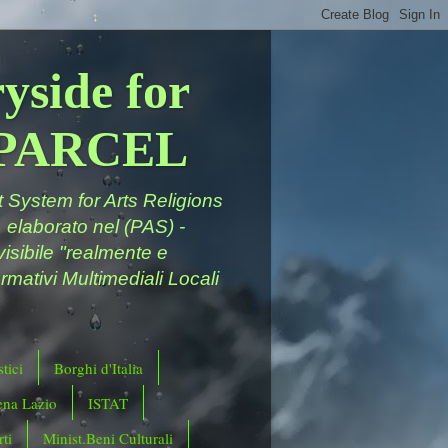
yside for
a PARCEL
System for Arts Religions
 elaborato nel (PAS) -
ivisibile "realmente e
rmativi Multimediali Locali
tici
Borghi d'Italia
ena Lazio
ISTAT
ti
Minist.Beni Culturali