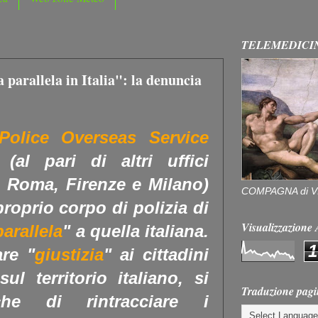
TELEMEDICI
a parallela in Italia": la denuncia
olice Overseas Service
(al pari di altri uffici
a Roma, Firenze e Milano)
COMPAGNA di V
roprio corpo di polizia di
Visualizzazion
parallela
" a quella italiana.
1
are "
giustizia
" ai cittadini
sul territorio italiano, si
Traduzione pagi
he di rintracciare i