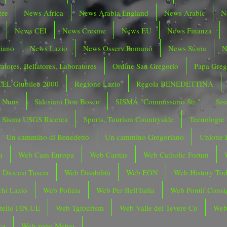
ere
News Africa
News Arabia England
News Arabic
N
News CEI
News Cresme
News EU
News Finanza
liano
News Lazio
News Osserv.Romano
News Storia
N
atores, Bellatores, Laboratores
Ordine San Gregorio
Papa Greg
CEL Giubileo 2000
Regione Lazio
Regola BENEDETTINA
o Nuns
Salesiani Don Bosco
SISMA "Commissario Str."
Sis
Sisma USGS Ricerca
Sports, Tourism Countryside
Tecnologie
Un cammino di Benedetto
Un cammino Gregoriano
Unione 
a
Web Cam Europa
Web Caritas
Web Catholic Forum
 Diocesi Tuscia
Web Disabilità
Web EON
Web History To
hi Lazio
Web Polizia
Web Per Bell'Italia
Web Pontif.Consig
tello FIN.UE
Web Tgtourism
Web Valle del Tevere Co
Web
ca
Web zone Meteo