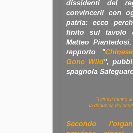
dissidenti del 
convincerli con o
patria: ecco perch
finito sul tavolo 
Matteo Piantedosi. 
rapporto "
Chinese
Gone Wild
", pubbl
spagnola Safeguard
"I cinesi hanno una
la denuncia del centr
Secondo l'organ