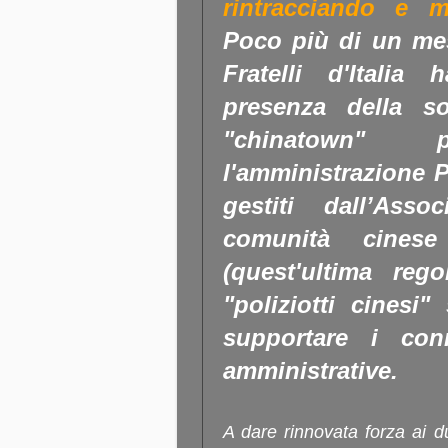
rintracciando e m
Poco più di un mes
Fratelli d'Italia
presenza della so
"chinatown"
l'amministrazione P
gestiti dall’Asso
comunità cinese
(quest'ultima rego
"poliziotti cinesi
supportare i conn
amministrative.
A dare rinnovata forza ai du