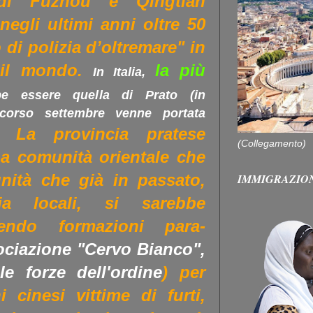
 di Fuzhou e Qingtian
 negli ultimi anni oltre 50
o di polizia d’oltremare" in
o il mondo.
la più
In Italia,
e essere quella di Prato (in
corso settembre venne portata
La provincia pratese
(Collegamento)
na comunità orientale che
nità che già in passato,
IMMIGRAZIO
a locali, si sarebbe
tuendo formazioni para-
ociazione "Cervo Bianco",
e forze dell'ordine
) per
i cinesi vittime di furti,