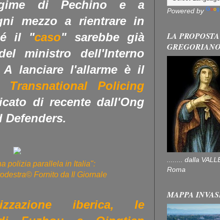
regime di Pechino e a
Powered by
gni mezzo a rientrare in
LA PROPOSTA
é il "
caso
" sarebbe già
GREGORIAN
del ministro dell'Interno
A lanciare l'allarme è il
 Transnational Policing
icato di recente dall'Ong
 Defenders.
........ dalla V
 polizia parallela in Italia":
Roma
odestra© Fornito da Il Giornale
MAPPA INVAS
izzazione iberica, le