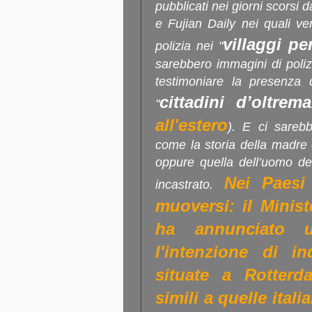
pubblicati nei giorni scorsi 
e Fujian Daily nei quali ve
villaggi pe
polizia nei "
sarebbero immagini di poliz
testimoniare la presenza d
cittadini d’oltrema
"
all'estero
). E ci sarebb
come la storia della madre c
oppure quella dell’uomo de
Nei Paesi
incastrato.
muoversi: il Minist
ha annunciato 
l'intenzione di i
situate a Rotter
simili a quelle itali