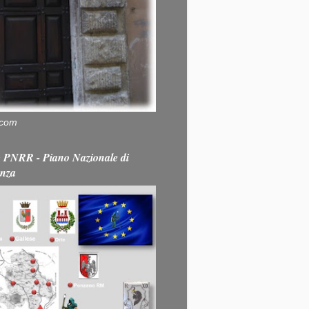
.com
PNRR - Piano Nazionale di
enza