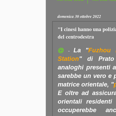
domenica 30 ottobre 2022
"I cinesi hanno una polizi
del centrodestra
@
La "
Fuzhou P
-
Station
" di Prato 
analoghi presenti 
sarebbe un vero e p
matrice orientale, "
E oltre ad assicur
orientali residenti 
occuperebbe anc