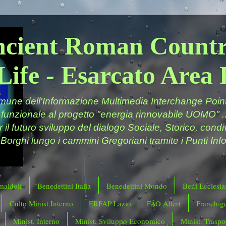
ncient Roman Countr
Life - Esarcato Are
ne dell'Informazione Multimedia Interchange Point 
 funzionale al progetto "energia rinnovabile UOMO" ..
er il futuro sviluppo del dialogo Sociale, Storico, cond
 Borghi lungo i cammini Gregoriani tramite i Punti Info
maldoli
Benedettini Italia
Benedettini Mondo
Beni Ecclesias
Culto Minist.Interno
ERFAP Lazio
FAO Allert
Franchig
Minist. Interno
Minist. Sviluppo Economico
Minist. Traspor