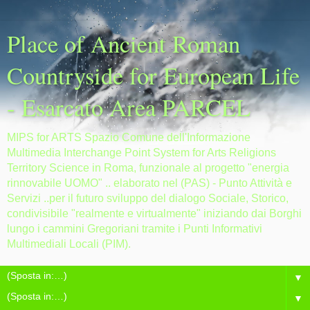
Place of Ancient Roman
Countryside for European Life
- Esarcato Area PARCEL
MIPS for ARTS Spazio Comune dell'Informazione
Multimedia Interchange Point System for Arts Religions
Territory Science in Roma, funzionale al progetto "energia
rinnovabile UOMO" .. elaborato nel (PAS) - Punto Attività e
Servizi ..per il futuro sviluppo del dialogo Sociale, Storico,
condivisibile "realmente e virtualmente" iniziando dai Borghi
lungo i cammini Gregoriani tramite i Punti Informativi
Multimediali Locali (PIM).
▼
▼