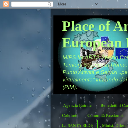
Place of A
European 
MIPS for ARTS Spazio Comu
Territory Science in Roma,
Punto Attività e Servizi ..p
virtualmente" iniziando dai
(PIM).
Agenzia Entrate
Benedettini Ca
Coldiretti
Comunità Passionisti
La SANTA SEDE
Minist. Difesa