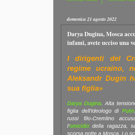
domenica 21 agosto 2022
Darya Dugina, Mosca accus
infami, avete ucciso una v
I dirigenti del Cr
regime ucraino, ne
Aleksandr Dugin ha
sua figlia»
Darya Dugina
. Alta tensio
figlia dell'ideologo di
Putin
russi filo-Cremlino acc
l'
omicidio
della ragazza, sal
scorsa notte a Mosca. Lo scr