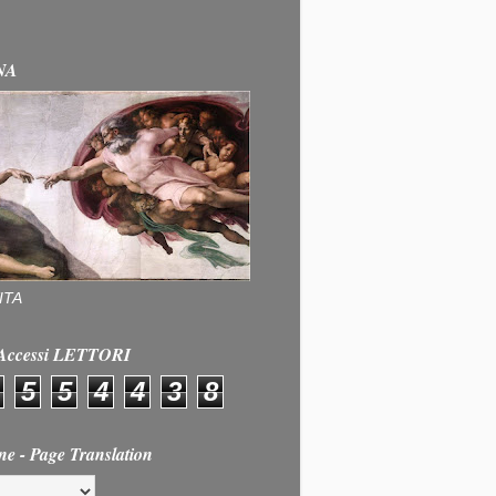
NA
ITA
e Accessi LETTORI
5
5
4
4
3
8
ne - Page Translation