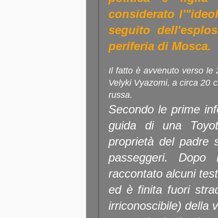
considerato l'"ideo
seguito dell'esplo
periferia di Mosca.
Il fatto è avvenuto verso le 
Velyki Vyazomi, a circa 20 ch
russa.
Secondo le prime inf
guida di una Toyo
proprietà del padre s
passeggeri. Dopo 
raccontato alcuni test
ed è finita fuori str
irriconoscibile) della