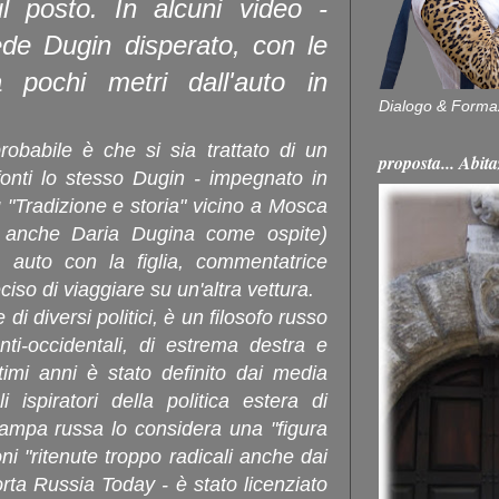
sul posto. In alcuni video -
vede Dugin disperato, con le
 pochi metri dall'auto in
Dialogo & Forma
robabile è che si sia trattato di un
proposta... Ab
fonti lo stesso Dugin - impegnato in
 "Tradizione e storia" vicino a Mosca
o anche Daria Dugina come ospite)
 auto con la figlia, commentatrice
ciso di viaggiare su un'altra vettura.
di diversi politici, è un filosofo russo
nti-occidentali, di estrema destra e
ltimi anni è stato definito dai media
 ispiratori della politica estera di
tampa russa lo considera una "figura
ni "ritenute troppo radicali anche dai
orta Russia Today - è stato licenziato