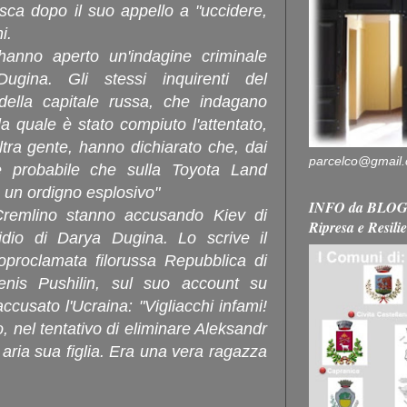
osca dopo il suo appello a "uccidere,
i.
hanno aperto un'indagine criminale
Dugina. Gli stessi inquirenti del
 della capitale russa, che indagano
a quale è stato compiuto l'attentato,
tra gente, hanno dichiarato che, dai
parcelco@gmail
e probabile che sulla Toyota Land
o un ordigno esplosivo"
INFO da BLOG 
lo-Cremlino stanno accusando Kiev di
Ripresa e Resili
idio di Darya Dugina. Lo scrive il
toproclamata filorussa Repubblica di
nis Pushilin, sul suo account su
cusato l'Ucraina: "Vigliacchi infami!
no, nel tentativo di eliminare Aleksandr
 aria sua figlia. Era una vera ragazza