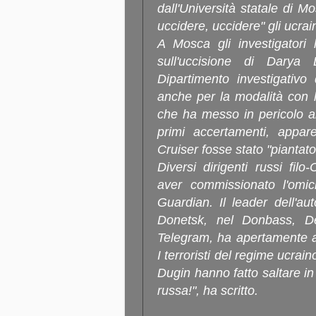
dall'Università statale di M
uccidere, uccidere" gli ucrain
A Mosca gli investigatori 
sull'uccisione di Darya 
Dipartimento investigativo
anche per la modalità con l
che ha messo in pericolo al
primi accertamenti, appar
Cruiser fosse stato "piantat
Diversi dirigenti russi fi
aver commissionato l'omic
Guardian. Il leader dell'au
Donetsk, nel Donbass, De
Telegram, ha apertamente ac
I terroristi del regime ucrai
Dugin hanno fatto saltare in
russa!", ha scritto.