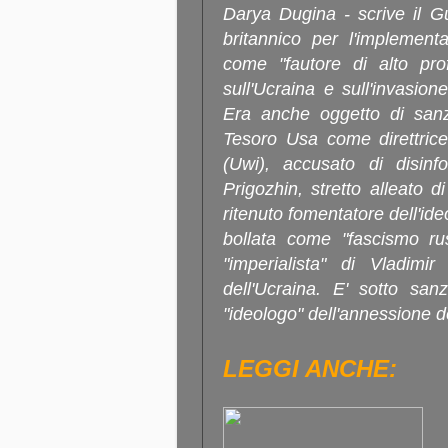
Darya Dugina - scrive il Gu
britannico per l'implement
come "fautore di alto prof
sull'Ucraina e sull'invasion
Era anche oggetto di sanz
Tesoro Usa come direttrice
(Uwi), accusato di disinf
Prigozhin, stretto alleato d
ritenuto fomentatore dell'ide
bollata come "fascismo rus
"imperialista" di Vladimi
dell'Ucraina. E' sotto san
"ideologo" dell'annessione d
LEGGI ANCHE: