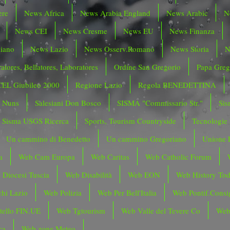
ere
News Africa
News Arabia England
News Arabic
N
News CEI
News Cresme
News EU
News Finanza
liano
News Lazio
News Osserv.Romano
News Storia
N
atores, Bellatores, Laboratores
Ordine San Gregorio
Papa Greg
CEL Giubileo 2000
Regione Lazio
Regola BENEDETTINA
o Nuns
Salesiani Don Bosco
SISMA "Commissario Str."
Sis
Sisma USGS Ricerca
Sports, Tourism Countryside
Tecnologie
Un cammino di Benedetto
Un cammino Gregoriano
Unione 
a
Web Cam Europa
Web Caritas
Web Catholic Forum
 Diocesi Tuscia
Web Disabilità
Web EON
Web History To
hi Lazio
Web Polizia
Web Per Bell'Italia
Web Pontif.Consig
tello FIN.UE
Web Tgtourism
Web Valle del Tevere Co
Web
ca
Web zone Meteo