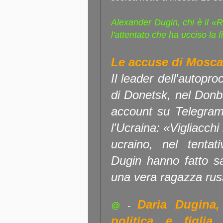
Alexander Dugin, chi è il 
l'attentato che ha ucciso la fi
Le accuse di Mosca
Il leader dell'autopr
di Donetsk, nel Donb
account su Telegram
l'Ucraina: «Vigliacchi 
ucraino, nel tentat
Dugin hanno fatto sal
una vera ragazza russ
Daria Dugina,
@
-
politica e figli