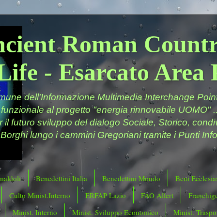
ncient Roman Countr
Life - Esarcato Are
ne dell'Informazione Multimedia Interchange Point 
 funzionale al progetto "energia rinnovabile UOMO" ..
er il futuro sviluppo del dialogo Sociale, Storico, cond
 Borghi lungo i cammini Gregoriani tramite i Punti Info
maldoli
Benedettini Italia
Benedettini Mondo
Beni Ecclesias
Culto Minist.Interno
ERFAP Lazio
FAO Allert
Franchig
Minist. Interno
Minist. Sviluppo Economico
Minist. Traspor