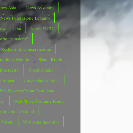
ews Asia
News Avvenire
News Fondazione Lepanto
ews T Cina
News TG 24
orio "pensiero"
Restauro & Conservazione
ma Italia Mondo
Sisma Rischi
 Emergenti
Turismo Italia
Europea
Università Cattolica
Web Diocesi Civita Castellana
day
Web Musei Comune Roma
lio Unità Cristiani
 Visure
Web zona Incentivi