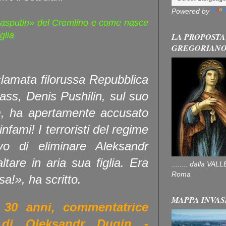
Powered by
«Rasputin» del Cremlino e come nasce
glia
LA PROPOSTA
GREGORIAN
oclamata filorussa Repubblica
ass, Denis Pushilin, sul suo
, ha apertamente accusato
infami! I terroristi del regime
ivo di eliminare Aleksandr
tare in aria sua figlia. Era
........ dalla V
Roma
a!», ha scritto.
MAPPA INVAS
 30 anni, commentatrice
a di Oleksandr Dugin -