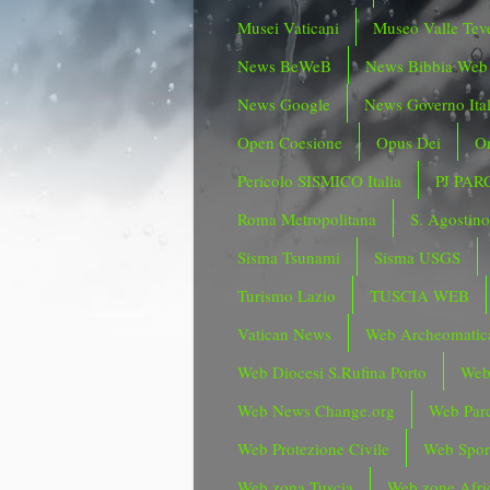
Musei Vaticani
Museo Valle Tev
News BeWeB
News Bibbia Web
News Google
News Governo Ita
Open Coesione
Opus Dei
Or
Pericolo SISMICO Italia
PJ PAR
Roma Metropolitana
S. Agostin
Sisma Tsunami
Sisma USGS
Turismo Lazio
TUSCIA WEB
Vatican News
Web Archeomatic
Web Diocesi S.Rufina Porto
Web
Web News Change.org
Web Parc
Web Protezione Civile
Web Spor
Web zona Tuscia
Web zone Afri