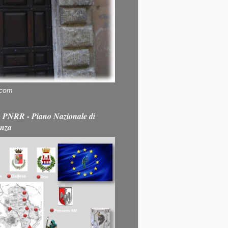
.com
PNRR - Piano Nazionale di
enza