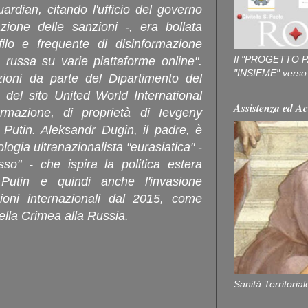
ardian, citando l'ufficio del governo
azione delle sanzioni -, era bollata
ilo e frequente di disinformazione
Il "PROGETTO P
e russa su varie piattaforme online".
"INSIEME" verso u
ioni da parte del Dipartimento del
 del sito United World International
Assistenza ed Ac
ormazione, di proprietà di Ievgeny
i Putin. Aleksandr Dugin, il padre, è
ologia ultranazionalista "eurasiatica" -
so" - che ispira la politica estera
r Putin e quindi anche l'invasione
zioni internazionali dal 2015, come
ella Crimea alla Russia.
Sanità Territorial