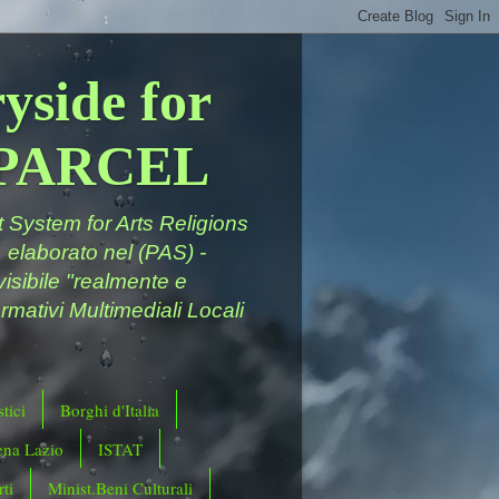
yside for
a PARCEL
System for Arts Religions
 elaborato nel (PAS) -
ivisibile "realmente e
rmativi Multimediali Locali
tici
Borghi d'Italia
ena Lazio
ISTAT
ti
Minist.Beni Culturali