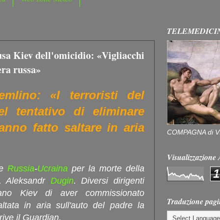
TELEMEDICI
a Kiev dell'omicidio: «Vigliacchi
era russa»
emlino: «I terroristi del
l tentativo di eliminare
nno fatto saltare in aria
COMPAGNA di V
Visualizzazion
ne
Russia
-
Ucraina
per la morte della
1
, Aleksandr
Dugin
. Diversi dirigenti
usano Kiev di aver commissionato
Traduzione pagi
tata in aria sull'auto del padre la
ive il Guardian.