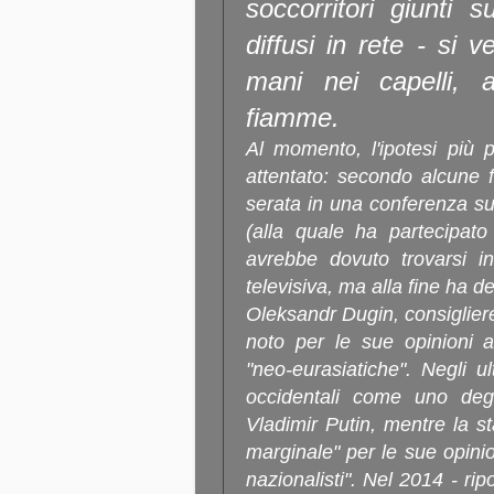
soccorritori giunti 
diffusi in rete - si 
mani nei capelli, a
fiamme.
Al momento, l'ipotesi più p
attentato: secondo alcune 
serata in una conferenza su
(alla quale ha partecipat
avrebbe dovuto trovarsi in
televisiva, ma alla fine ha de
Oleksandr Dugin, consigliere 
noto per le sue opinioni a
"neo-eurasiatiche". Negli u
occidentali come uno degli
Vladimir Putin, mentre la s
marginale" per le sue opinio
nazionalisti". Nel 2014 - rip