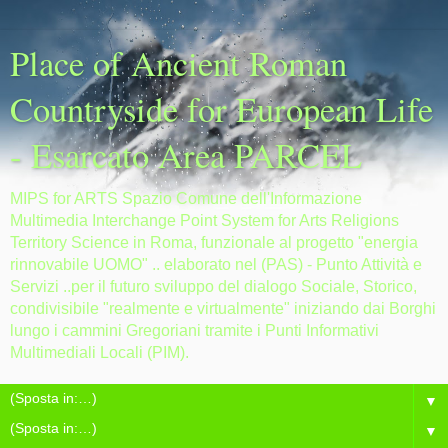
Place of Ancient Roman
Countryside for European Life
- Esarcato Area PARCEL
MIPS for ARTS Spazio Comune dell'Informazione
Multimedia Interchange Point System for Arts Religions
Territory Science in Roma, funzionale al progetto "energia
rinnovabile UOMO" .. elaborato nel (PAS) - Punto Attività e
Servizi ..per il futuro sviluppo del dialogo Sociale, Storico,
condivisibile "realmente e virtualmente" iniziando dai Borghi
lungo i cammini Gregoriani tramite i Punti Informativi
Multimediali Locali (PIM).
▼
▼