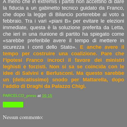
A meno che in extremis i partiti non accettino di dare
la fiducia a un gabinetto tecnico guidato da Franco,
che dopo la legge di Bilancio porterebbe al voto a
febbraio. Tra i vari «piani B» per evitare le elezioni
immediate, questa è la soluzione preferita da Letta,
che ieri in una riunione di partito ha spiegato come
«sarebbe preferibile avere il tempo di mettere in
sicurezza i conti dello Stato».
E anche avere il
tempo per costruire una coalizione. Pare che
l’ipotesi Franco incroci il favore dei ministri
leghisti e forzisti. Non si sa se coincida con le
idee di Salvini e Berlusconi. Ma questo sarebbe
un (delicatissimo) snodo per Mattarella, dopo
l’addio di Draghi da Palazzo Chigi.
PARCELCO_press
at
16:15
Condividi
Nessun commento: