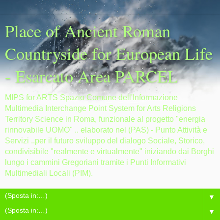
Place of Ancient Roman
Countryside for European Life
- Esarcato Area PARCEL
MIPS for ARTS Spazio Comune dell'Informazione
Multimedia Interchange Point System for Arts Religions
Territory Science in Roma, funzionale al progetto "energia
rinnovabile UOMO" .. elaborato nel (PAS) - Punto Attività e
Servizi ..per il futuro sviluppo del dialogo Sociale, Storico,
condivisibile "realmente e virtualmente" iniziando dai Borghi
lungo i cammini Gregoriani tramite i Punti Informativi
Multimediali Locali (PIM).
▼
▼