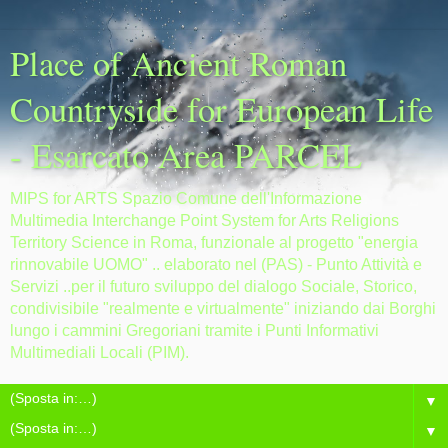
Place of Ancient Roman
Countryside for European Life
- Esarcato Area PARCEL
MIPS for ARTS Spazio Comune dell'Informazione
Multimedia Interchange Point System for Arts Religions
Territory Science in Roma, funzionale al progetto "energia
rinnovabile UOMO" .. elaborato nel (PAS) - Punto Attività e
Servizi ..per il futuro sviluppo del dialogo Sociale, Storico,
condivisibile "realmente e virtualmente" iniziando dai Borghi
lungo i cammini Gregoriani tramite i Punti Informativi
Multimediali Locali (PIM).
▼
▼