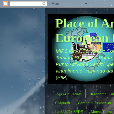
Place of A
European 
MIPS for ARTS Spazio Comu
Territory Science in Roma,
Punto Attività e Servizi ..p
virtualmente" iniziando dai
(PIM).
Agenzia Entrate
Benedettini Ca
Coldiretti
Comunità Passionisti
La SANTA SEDE
Minist. Difesa