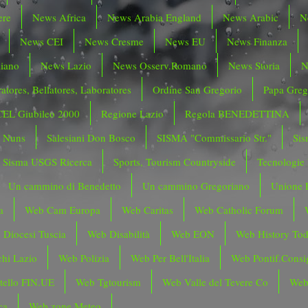
ere
News Africa
News Arabia England
News Arabic
N
News CEI
News Cresme
News EU
News Finanza
liano
News Lazio
News Osserv.Romano
News Storia
N
atores, Bellatores, Laboratores
Ordine San Gregorio
Papa Greg
CEL Giubileo 2000
Regione Lazio
Regola BENEDETTINA
o Nuns
Salesiani Don Bosco
SISMA "Commissario Str."
Sis
Sisma USGS Ricerca
Sports, Tourism Countryside
Tecnologie
Un cammino di Benedetto
Un cammino Gregoriano
Unione 
a
Web Cam Europa
Web Caritas
Web Catholic Forum
 Diocesi Tuscia
Web Disabilità
Web EON
Web History To
hi Lazio
Web Polizia
Web Per Bell'Italia
Web Pontif.Consig
tello FIN.UE
Web Tgtourism
Web Valle del Tevere Co
Web
ca
Web zone Meteo