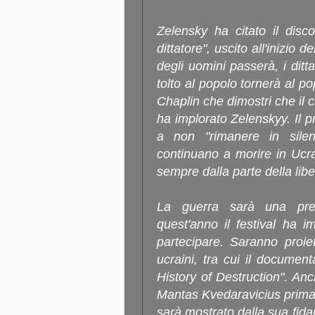
Zelensky ha citato il disc
dittatore", uscito all'inizio
degli uomini passerà, i ditt
tolto al popolo tornerà al 
Chaplin che dimostri che il
ha implorato Zelenskyy. Il pr
a non "rimanere in silen
continuano a morire in Ucr
sempre dalla parte della libe
La guerra sarà una pre
quest'anno il festival ha i
partecipare. Saranno proiett
ucraini, tra cui il documen
History of Destruction". Anch
Mantas Kvedaravicius prima 
sarà mostrato dalla sua fid