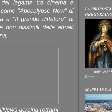
 del legame tra cinema e
LA PROPOSTA
lm come "Apocalypse Now" di
GREGORIAN
 e "Il grande dittatore" di
 non dissimili dalle attuali
ina.
........ dalla V
Roma
MAPPA INVAS
aiNews ucraina rottami