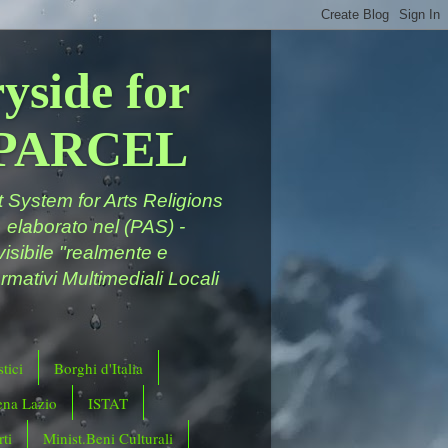
yside for
a PARCEL
System for Arts Religions
 elaborato nel (PAS) -
ivisibile "realmente e
rmativi Multimediali Locali
tici
Borghi d'Italia
ena Lazio
ISTAT
ti
Minist.Beni Culturali