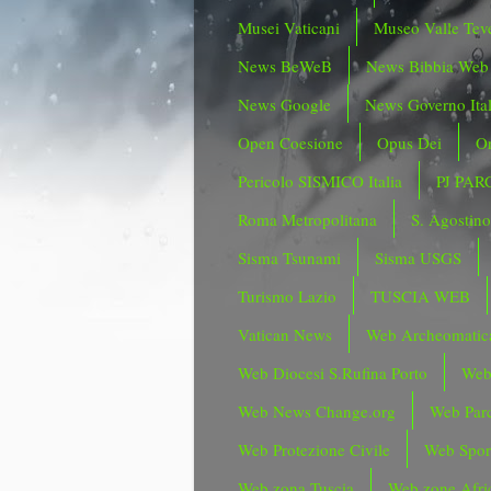
Musei Vaticani
Museo Valle Tev
News BeWeB
News Bibbia Web
News Google
News Governo Ita
Open Coesione
Opus Dei
Or
Pericolo SISMICO Italia
PJ PAR
Roma Metropolitana
S. Agostin
Sisma Tsunami
Sisma USGS
Turismo Lazio
TUSCIA WEB
Vatican News
Web Archeomatic
Web Diocesi S.Rufina Porto
Web
Web News Change.org
Web Parc
Web Protezione Civile
Web Spor
Web zona Tuscia
Web zone Afri