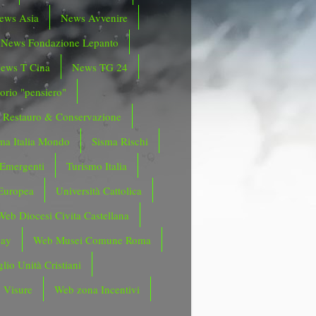
ews Asia
News Avvenire
News Fondazione Lepanto
ews T Cina
News TG 24
orio "pensiero"
Restauro & Conservazione
ma Italia Mondo
Sisma Rischi
 Emergenti
Turismo Italia
Europea
Università Cattolica
Web Diocesi Civita Castellana
day
Web Musei Comune Roma
lio Unità Cristiani
 Visure
Web zona Incentivi