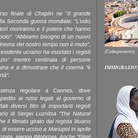
orso finale di Chaplin ne "Il grande
 della Seconda guerra mondiale: "L'odio
atori moriranno e il potere che hanno
popolo". "Abbiamo bisogno di un nuovo
 cinema del nostro tempo non è muto",
(Collegamento)
esidente ucraino ha esortato i registi
zio" mentre centinaia di persone
IMMIGRAZIO
aina e a dimostrare che il cinema "è
rtà".
senza regolare a Cannes, dove
mpedito ai russi legati al governo di
ati diversi film di importanti registi
tario di Sergei Loznitsa "The Natural
e il filmato girato dal regista lituano
di essere ucciso a Mariupol in aprile
anzata, Hanna Bilobrova. Anche "Final