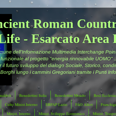
ncient Roman Countr
Life - Esarcato Are
ne dell'Informazione Multimedia Interchange Point 
 funzionale al progetto "energia rinnovabile UOMO" ..
er il futuro sviluppo del dialogo Sociale, Storico, cond
 Borghi lungo i cammini Gregoriani tramite i Punti Info
maldoli
Benedettini Italia
Benedettini Mondo
Beni Ecclesias
Culto Minist.Interno
ERFAP Lazio
FAO Allert
Franchig
Minist. Interno
Minist. Sviluppo Economico
Minist. Traspor