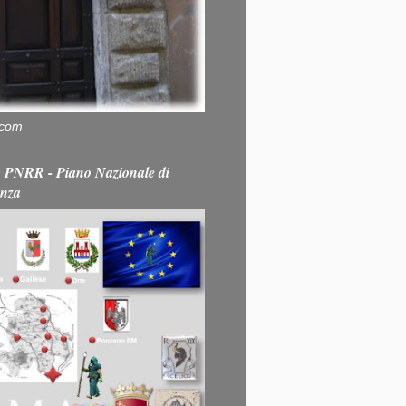
.com
PNRR - Piano Nazionale di
enza