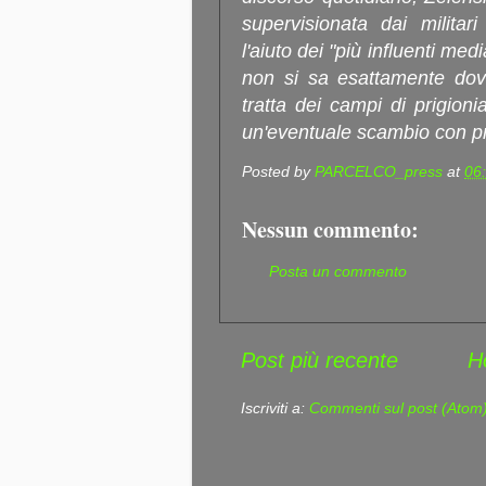
supervisionata dai militari
l'aiuto dei "più influenti medi
non si sa esattamente dov
tratta dei campi di prigion
un'eventuale scambio con pri
Posted by
PARCELCO_press
at
06
Nessun commento:
Posta un commento
Post più recente
H
Iscriviti a:
Commenti sul post (Atom