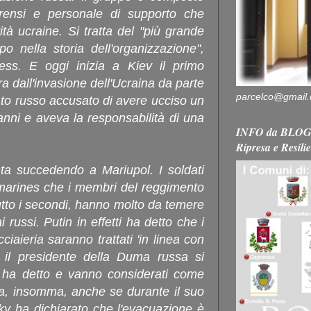
forensi e personale di supporto che
tà ucraine. Si tratta del "più grande
o nella storia dell'organizzazione",
ess. E oggi inizia a Kiev il primo
a dall'invasione dell'Ucraina da parte
parcelco@gmail
to russo accusato di avere ucciso un
anni e aveva la responsabilità di una
INFO da BLOG 
Ripresa e Resili
ta succedendo a Mariupol. I soldati
i marines che i membri del reggimento
tto i secondi, hanno molto da temere
 russi. Putin in effetti ha detto che i
ciaieria saranno trattati 'in linea con
ma il presidente della Duma russa si
 ha detto e vanno considerati come
aria, insomma, anche se durante il suo
ky ha dichiarato che l'evacuazione è