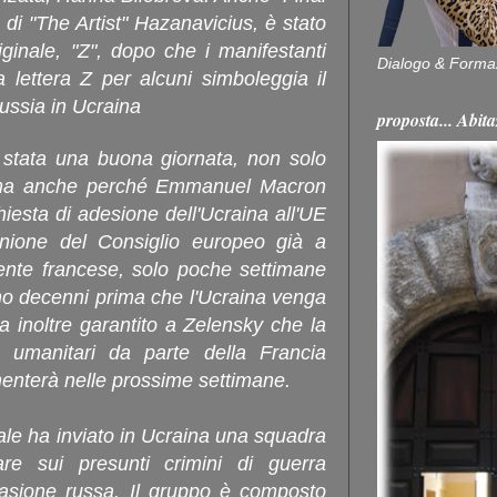
ta di "The Artist" Hazanavicius, è stato
iginale, "Z", dopo che i manifestanti
Dialogo & Forma
 lettera Z per alcuni simboleggia il
ussia in Ucraina
proposta... Ab
é stata una buona giornata, non solo
 ma anche perché Emmanuel Macron
hiesta di adesione dell'Ucraina all'UE
nione del Consiglio europeo già a
dente francese, solo poche settimane
no decenni prima che l'Ucraina venga
a inoltre garantito a Zelensky che la
i e umanitari da parte della Francia
menterà nelle prossime settimane.
ale ha inviato in Ucraina una squadra
e sui presunti crimini di guerra
nvasione russa. Il gruppo è composto