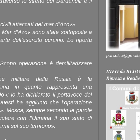
raverso lo stretto dei Dardanelli e il
civili attaccati nel mar d’Azov»
el Mar d’Azov sono state sottoposte a
arte dell’esercito ucraino. Lo riporta
parcelco@gmail
Scopo operazione è demilitarizzare
INFO da BLOG 
Ripresa e Resili
one militare della Russia è la
Ucraina in quanto rappresenta una
o»: lo ha dichiarato il portavoce del
uesti ha aggiunto che l’operazione
o». Mosca, sempre secondo le parole
utere con l’Ucraina il suo stato di
armi sul suo territorio».