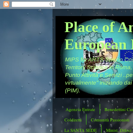
Place of A
European 
MIPS for ARTS Spazio Comu
Territory Science in Roma,
Punto Attività e Servizi ..p
virtualmente" iniziando dai
(PIM).
Agenzia Entrate
Benedettini Ca
Coldiretti
Comunità Passionisti
La SANTA SEDE
Minist. Difesa