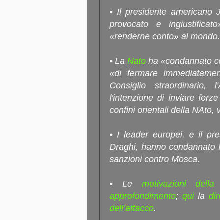
• Il presidente americano 
provocato e ingiustifica
«renderne conto» al mondo.
• La
Nato
ha «condannato co
«di fermare immediatamen
Consiglio straordinario, 
l'intenzione di inviare forze
confini orientali della NAto,
• I leader europei, e il pr
Draghi, hanno condannato l
sanzioni contro Mosca.
• Le
motivazioni dell
approfondimento
;
qui
la
di
dell’attacco
.