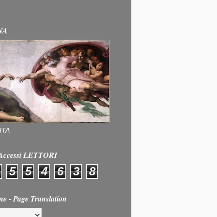
NA
ITA
e Accessi LETTORI
5
5
4
6
3
8
ne - Page Translation