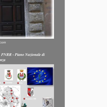
.com
PNRR - Piano Nazionale di
enza