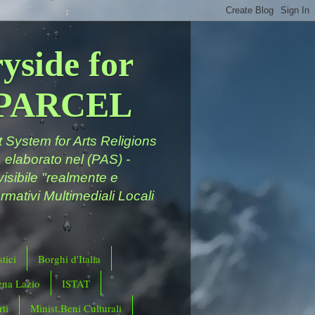
yside for
a PARCEL
System for Arts Religions
 elaborato nel (PAS) -
ivisibile "realmente e
rmativi Multimediali Locali
tici
Borghi d'Italia
ena Lazio
ISTAT
ti
Minist.Beni Culturali