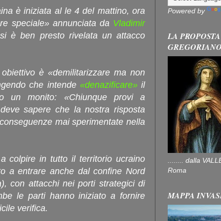
ina è iniziata al le 4 del mattino, ora
Powered by
itare speciale» annunciata da
Vladimir
LA PROPOSTA
i è ben presto rivelata un attacco
GREGORIAN
 obiettivo è «demilitarizzare ma non
ngendo che intende
«denazificare»
il
to un monito: «Chiunque provi a
, deve sapere che la nostra risposta
 conseguenze mai sperimentate nella
colpire in tutto il territorio ucraino
........ dalla V
Roma
to a entrare anche dal confine Nord
, con attacchi nei porti strategici di
MAPPA INVAS
e le parti hanno iniziato a fornire
icile verifica.