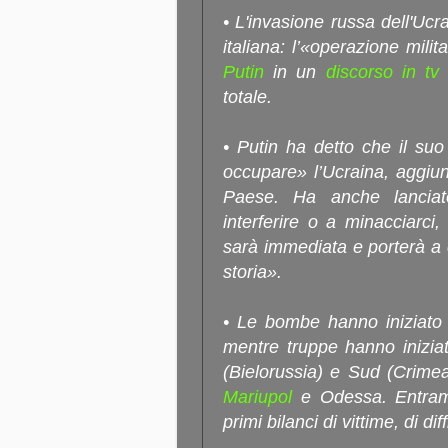
• L'invasione russa dell'Ucra
italiana: l’«operazione mil
Putin
in un
discorso in tv
s
totale.
• Putin ha detto che il suo
occupare» l’Ucraina, aggiu
Paese. Ha anche lancia
interferire o a minacciarci
sarà immediata e porterà a
storia».
• Le bombe hanno iniziato a 
mentre truppe hanno inizia
(Bielorussia) e Sud (Crimea)
Mariupol
e Odessa. Entramb
primi bilanci di vittime, di diff