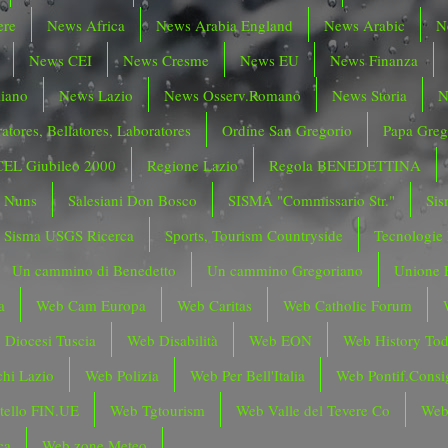
ere
News Africa
News Arabia England
News Arabic
N
News CEI
News Cresme
News EU
News Finanza
liano
News Lazio
News Osserv.Romano
News Storia
N
atores, Bellatores, Laboratores
Ordine San Gregorio
Papa Greg
CEL Giubileo 2000
Regione Lazio
Regola BENEDETTINA
o Nuns
Salesiani Don Bosco
SISMA "Commissario Str."
Sis
Sisma USGS Ricerca
Sports, Tourism Countryside
Tecnologie
Un cammino di Benedetto
Un cammino Gregoriano
Unione 
a
Web Cam Europa
Web Caritas
Web Catholic Forum
 Diocesi Tuscia
Web Disabilità
Web EON
Web History To
hi Lazio
Web Polizia
Web Per Bell'Italia
Web Pontif.Consig
tello FIN.UE
Web Tgtourism
Web Valle del Tevere Co
Web
ca
Web zone Meteo