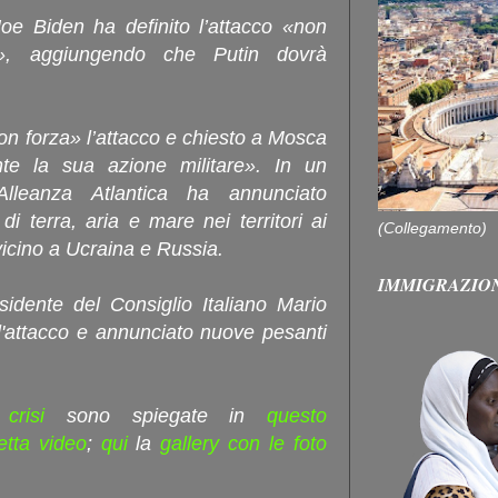
Joe Biden ha definito l’attacco «non
to», aggiungendo che Putin dovrà
n forza» l’attacco e chiesto a Mosca
te la sua azione militare». In un
l'Alleanza Atlantica ha annunciato
 di terra, aria e mare nei territori ai
(Collegamento)
 vicino a Ucraina e Russia.
IMMIGRAZIO
esidente del Consiglio Italiano Mario
'attacco e annunciato nuove pesanti
a crisi
sono spiegate in
questo
retta video
;
qui
la
gallery con le foto