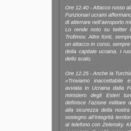
Ore 12.40 - Attacco russo al
Funzionari ucraini affermano
di atterrare nell’aeroporto m
Lo rende noto su twitter i
Trofimov. Altre fonti, sempr
un attacco in corso, sempre
della capitale ucraina. I r
dello scalo.
Ore 12.25 - Anche la Turchi
«Troviamo inaccettabile e
avviata in Ucraina dalla F
ministero degli Esteri t
definisce l’azione militar
alla sicurezza della nost
sostegno all’integrità territ
al telefono con Zelensky. Ki