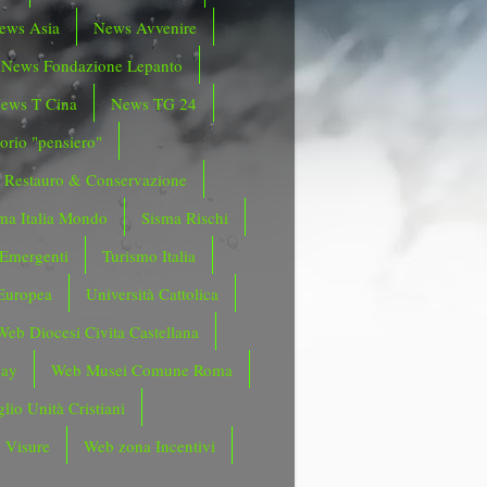
ews Asia
News Avvenire
News Fondazione Lepanto
ews T Cina
News TG 24
orio "pensiero"
Restauro & Conservazione
ma Italia Mondo
Sisma Rischi
 Emergenti
Turismo Italia
Europea
Università Cattolica
Web Diocesi Civita Castellana
day
Web Musei Comune Roma
lio Unità Cristiani
 Visure
Web zona Incentivi