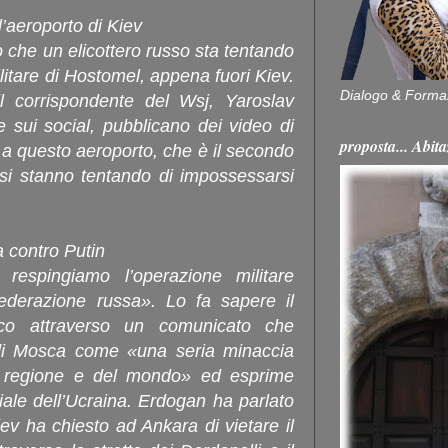
l’aeroporto di Kiev
 che un elicottero russo sta tentando
ilitare di Hostomel, appena fuori Kiev.
Dialogo & Forma
l corrispondente del Wsj, Yaroslav
e sui social, pubblicano dei video di
proposta... Ab
 a questo aeroporto, che è il secondo
ussi stanno tentando di impossessarsi
a contro Putin
 respingiamo l’operazione militare
ederazione russa». Lo fa sapere il
urco attraverso un comunicato che
e di Mosca come «una seria minaccia
ra regione e del mondo» ed esprime
oriale dell’Ucraina. Erdogan ha parlato
ev ha chiesto ad Ankara di vietare il