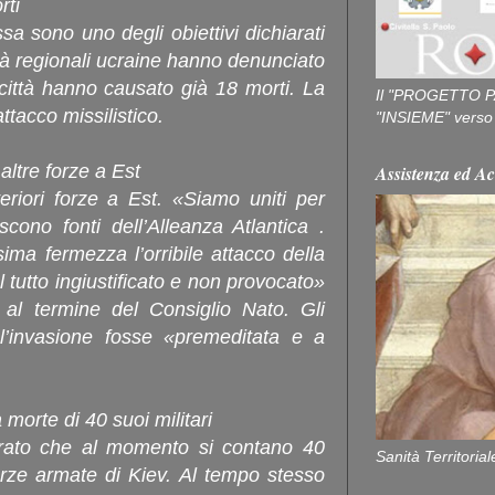
rti
sa sono uno degli obiettivi dichiarati
ità regionali ucraine hanno denunciato
città hanno causato già 18 morti. La
Il "PROGETTO P
attacco missilistico.
"INSIEME" verso u
altre forze a Est
Assistenza ed Ac
eriori forze a Est. «Siamo uniti per
scono fonti dell’Alleanza Atlantica .
a fermezza l’orribile attacco della
 tutto ingiustificato e non provocato»
e al termine del Consiglio Nato. Gli
l’invasione fosse «premeditata e a
morte di 40 suoi militari
arato che al momento si contano 40
Sanità Territorial
 forze armate di Kiev. Al tempo stesso