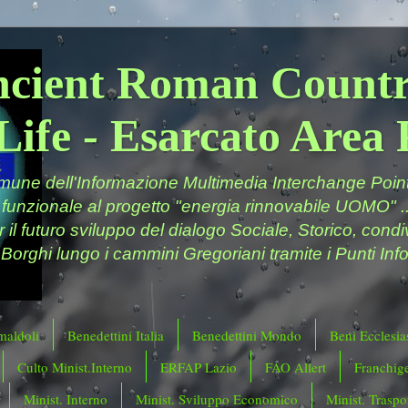
ncient Roman Countr
Life - Esarcato Are
ne dell'Informazione Multimedia Interchange Point 
 funzionale al progetto "energia rinnovabile UOMO" ..
er il futuro sviluppo del dialogo Sociale, Storico, cond
 Borghi lungo i cammini Gregoriani tramite i Punti Info
maldoli
Benedettini Italia
Benedettini Mondo
Beni Ecclesias
Culto Minist.Interno
ERFAP Lazio
FAO Allert
Franchig
Minist. Interno
Minist. Sviluppo Economico
Minist. Traspor