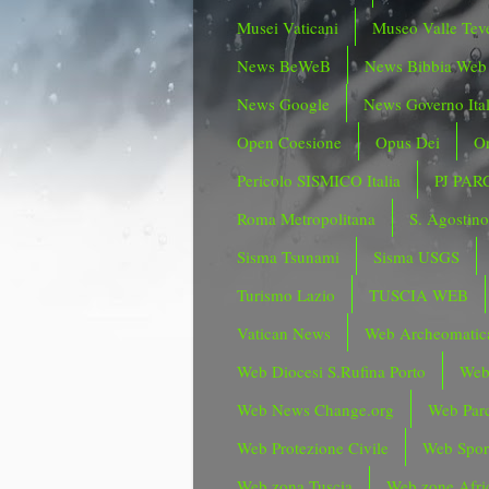
Musei Vaticani
Museo Valle Tev
News BeWeB
News Bibbia Web
News Google
News Governo Ita
Open Coesione
Opus Dei
Or
Pericolo SISMICO Italia
PJ PAR
Roma Metropolitana
S. Agostin
Sisma Tsunami
Sisma USGS
Turismo Lazio
TUSCIA WEB
Vatican News
Web Archeomatic
Web Diocesi S.Rufina Porto
Web
Web News Change.org
Web Parc
Web Protezione Civile
Web Spor
Web zona Tuscia
Web zone Afri